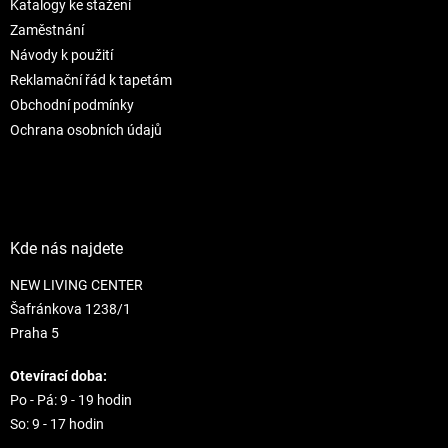
Katalogy ke stažení
í
p
r
Zaměstnání
v
Návody k použití
k
Reklamační řád k tapetám
y
Obchodní podmínky
v
ý
Ochrana osobních údajů
p
i
s
u
Kde nás najdete
NEW LIVING CENTER
Šafránkova 1238/1
Praha 5
Otevírací doba:
Po - Pá: 9 - 19 hodin
So: 9 - 17 hodin