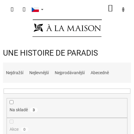
Přejít
NÁKUP
na
obsah
KOŠÍK
UNE HISTOIRE DE PARADIS
Ř
a
Nejdražší
Nejlevnější
Nejprodávanější
Abecedně
z
e
n
í
p
Na skladě
3
r
o
d
Akce
0
u