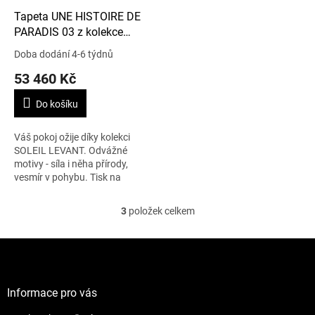
Tapeta UNE HISTOIRE DE
PARADIS 03 z kolekce
SOLEIL LEVANT
Doba dodání 4-6 týdnů
53 460 Kč
Do košíku
Váš pokoj ožije díky kolekci
SOLEIL LEVANT. Odvážné
motivy - síla i něha přírody,
vesmír v pohybu. Tisk na
netkané textílii. Cena je
uvedena za 4,2 m x 3 m.
3
položek celkem
O
v
l
Z
á
á
d
p
a
a
Informace pro vás
c
t
í