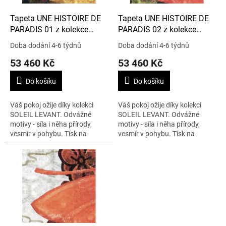
o
d
Tapeta UNE HISTOIRE DE
Tapeta UNE HISTOIRE DE
u
PARADIS 01 z kolekce
PARADIS 02 z kolekce
k
SOLEIL LEVANT
SOLEIL LEVANT
Doba dodání 4-6 týdnů
Doba dodání 4-6 týdnů
t
53 460 Kč
53 460 Kč
ů
Do košíku
Do košíku
Váš pokoj ožije díky kolekci
Váš pokoj ožije díky kolekci
SOLEIL LEVANT. Odvážné
SOLEIL LEVANT. Odvážné
motivy - síla i něha přírody,
motivy - síla i něha přírody,
vesmír v pohybu. Tisk na
vesmír v pohybu. Tisk na
netkané textílii. Cena je
netkané textílii. Cena je
uvedena za 4,2 m x 3 m.
uvedena za 4,2 m x 3 m.