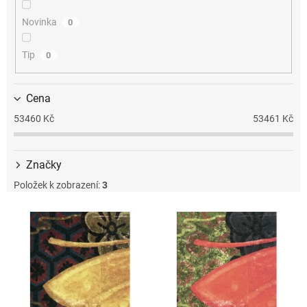
k
t
Novinka
0
ů
Tip
0
Cena
53460
Kč
53461
Kč
Značky
Položek k zobrazení:
3
V
ý
p
i
s
p
r