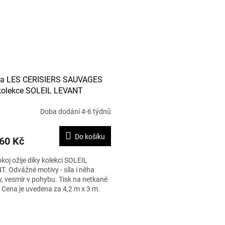
ta LES CERISIERS SAUVAGES
kolekce SOLEIL LEVANT
Doba dodání 4-6 týdnů
Do košíku
60 Kč
koj ožije díky kolekci SOLEIL
. Odvážné motivy - síla i něha
y, vesmír v pohybu. Tisk na netkané
ii. Cena je uvedena za 4,2 m x 3 m.
O
v