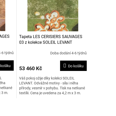
VAGES
Tapeta LES CERISIERS SAUVAGES
03 z kolekce SOLEIL LEVANT
-6 týdnů
Doba dodání 4-6 týdnů
 košíku
Do košíku
53 460 Kč
IL
Váš pokoj ožije díky kolekci SOLEIL
něha
LEVANT. Odvážné motivy - síla i něha
 netkané
přírody, vesmír v pohybu. Tisk na netkané
x 3 m.
textílii. Cena je uvedena za 4,2 m x 3 m.