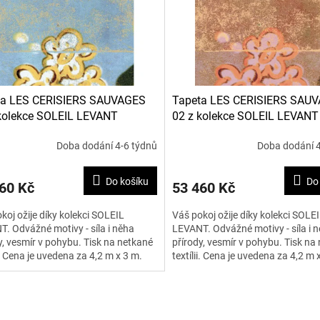
ta LES CERISIERS SAUVAGES
Tapeta LES CERISIERS SAU
kolekce SOLEIL LEVANT
02 z kolekce SOLEIL LEVANT
Doba dodání 4-6 týdnů
Doba dodání 4
Do košíku
Do
60 Kč
53 460 Kč
koj ožije díky kolekci SOLEIL
Váš pokoj ožije díky kolekci SOLE
. Odvážné motivy - síla i něha
LEVANT. Odvážné motivy - síla i 
y, vesmír v pohybu. Tisk na netkané
přírody, vesmír v pohybu. Tisk na
ii. Cena je uvedena za 4,2 m x 3 m.
textílii. Cena je uvedena za 4,2 m 