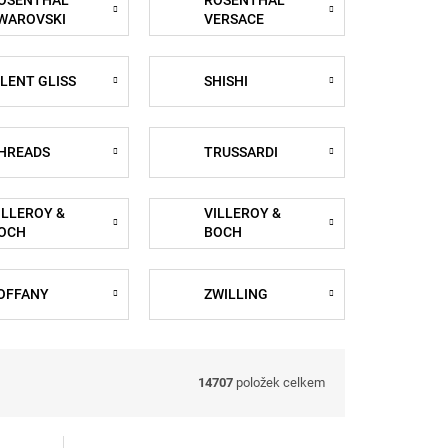
OSENTHAL
ROSENTHAL
WAROVSKI
VERSACE
ILENT GLISS
SHISHI
HREADS
TRUSSARDI
ILLEROY &
VILLEROY &
OCH
BOCH
SIGNATURE
OFFANY
ZWILLING
14707
položek celkem