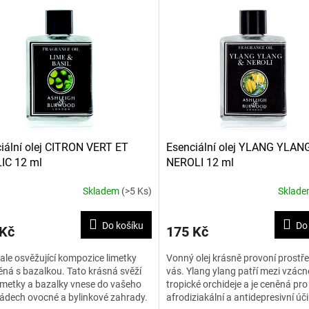
iální olej CITRON VERT ET
Esenciální olej YLANG YLAN
IC 12 ml
NEROLI 12 ml
Skladem
(>5 Ks)
Sklad
Do košíku
Do
 Kč
175 Kč
le osvěžující kompozice limetky
Vonný olej krásně provoní prostř
ná s bazalkou. Tato krásná svěží
vás. Ylang ylang patří mezi vzácné
imetky a bazalky vnese do vašeho
tropické orchideje a je ceněná pro
ádech ovocné a bylinkové zahrady.
afrodiziakální a antidepresivní úč