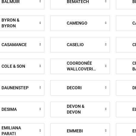
BALMUIR
BEMATECH
B
BYRON &
CAMENGO
C
BYRON
CASAMANCE
CASELIO
C
COORDONÉE
C
COLE & SON
WALLCOVERINGS
B
DAUNENSTEP
DECORI
D
DEVON &
DESIMA
E
DEVON
EMILIANA
EMMEBI
E
PARATI