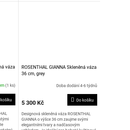
nikoho chladným. Nevěříte?...
ná váza
ROSENTHAL GIANNA Skleněná váza
36 cm, grey
dem
(1 ks)
Doba dodání 4-6 týdnů
 košíku
Do košíku
5 300 Kč
THAL
Designová skleněná váza ROSENTHAL
stými
GIANNA o výšce 36 cm zaujme svými
Je
elegantními tvary a nadčasovým