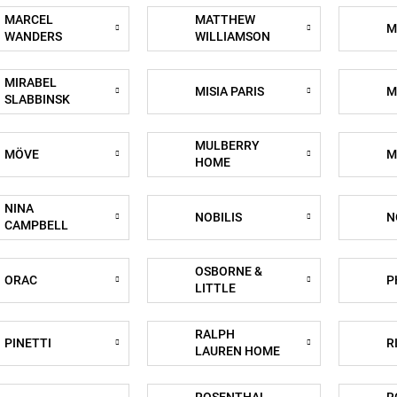
MARCEL
MATTHEW
M
WANDERS
WILLIAMSON
MIRABEL
MISIA PARIS
M
SLABBINSK
MULBERRY
MÖVE
M
HOME
NINA
NOBILIS
N
CAMPBELL
OSBORNE &
ORAC
P
LITTLE
RALPH
PINETTI
R
LAUREN HOME