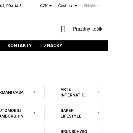
CZK
Čeština
/1, PRAHA 5
Přihlášení
NÁKUPNÍ
Prázdný košík
KOŠÍK
KONTAKTY
ZNAČKY
ARTE
RMANI CASA
INTERNATIONAL
UTOMOBILI
BAKER
AMBORGHINI
LIFESTYLE
BRUNSCHWIG