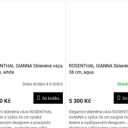
Tato sladká,...
NTHAL GIANNA Skleněná váza
ROSENTHAL GIANNA Skleně
, white
36 cm, aqua
Doba dodání 4-6 týdnů
Skla
Do košíku
Do
0 Kč
5 300 Kč
ní skleněná váza ROSENTHAL
Elegantní skleněná váza ROSEN
A o výšce 36 cm vyniká
GIANNA o výšce 36 cm zaujme či
sovým designem a precizním
liniemi a nadčasovým designem. 