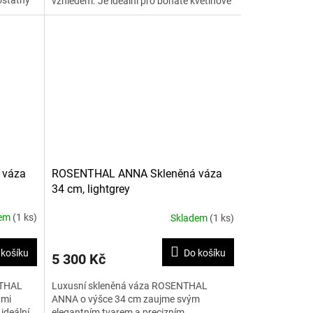
mostatný
vzhledem. Je ideální pro bohaté květinové
vazby i jako výrazný dekorativní...
 váza
ROSENTHAL ANNA Skleněná váza
34 cm, lightgrey
dem
(1 ks)
Skladem
(1 ks)
 košíku
Do košíku
5 300 Kč
NTHAL
Luxusní skleněná váza ROSENTHAL
ými
ANNA o výšce 34 cm zaujme svým
ideální
elegantním tvarem a precizním