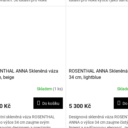
váním. Je ideální pro velké
ideální pro velké kytice i jako sa
ové vazby i jako elegantní solitér v
dekorativní prvek moderního...
ním...
NTHAL ANNA Skleněná váza
ROSENTHAL ANNA Skleněná
, beige
34 cm, lightblue
Skladem
(1 ks)
Skla
Do košíku
Do
0 Kč
5 300 Kč
ntní skleněná váza ROSENTHAL
Designová skleněná váza ROSE
o výšce 34 cm zaujme svým
ANNA o výšce 34 cm zaujme čist
sovým designem a precizním
liniemi a nadčasovou elegancí. Je 