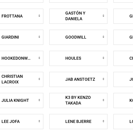
GASTÓN Y
FROTTANA
G
DANIELA
GIARDINI
GOODWILL
G
HOOKEDONWALLS
HOULES
C
CHRISTIAN
JAB ANSTOETZ
J
LACROIX
K3 BY KENZO
JULIA KNIGHT
K
TAKADA
LEE JOFA
LENE BJERRE
L