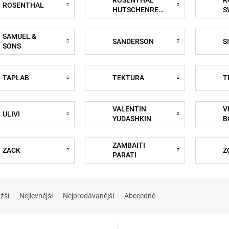
ROSENTHAL
R
ROSENTHAL
HUTSCHENREUTHER
S
SAMUEL &
SANDERSON
S
SONS
TAPLAB
TEKTURA
T
VALENTIN
V
ULIVI
YUDASHKIN
B
ZAMBAITI
ZACK
Z
PARATI
žší
Nejlevnější
Nejprodávanější
Abecedně