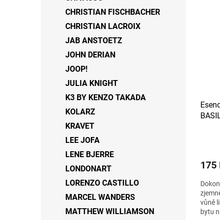
ý
í
CHRISTIAN FISCHBACHER
p
p
CHRISTIAN LACROIX
i
r
JAB ANSTOETZ
s
o
p
d
JOHN DERIAN
r
u
JOOP!
o
k
JULIA KNIGHT
d
t
u
ů
K3 BY KENZO TAKADA
Esenc
k
KOLARZ
BASIL
t
KRAVET
ů
LEE JOFA
LENE BJERRE
175
LONDONART
LORENZO CASTILLO
Dokona
zjemně
MARCEL WANDERS
vůně l
MATTHEW WILLIAMSON
bytu n