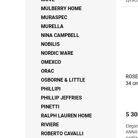
zpraco
květin
MULBERRY HOME
moder
MURASPEC
MURELLA
NINA CAMPBELL
NOBILIS
NORDIC WARE
OMEXCO
ORAC
ROSE
OSBORNE & LITTLE
34 cm
PHILLIPI
PHILLIP JEFFRIES
PINETTI
5 30
RALPH LAUREN HOME
RIVIERE
Elega
ANNA 
ROBERTO CAVALLI
nadča