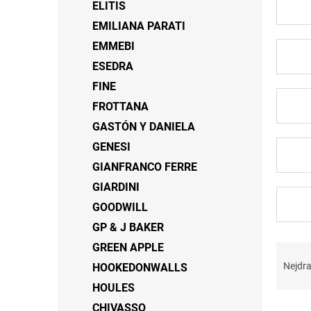
ELITIS
EMILIANA PARATI
EMMEBI
ESEDRA
FINE
FROTTANA
GASTÓN Y DANIELA
GENESI
GIANFRANCO FERRE
GIARDINI
GOODWILL
GP & J BAKER
Ř
GREEN APPLE
a
Nejdra
HOOKEDONWALLS
z
HOULES
e
V
CHIVASSO
n