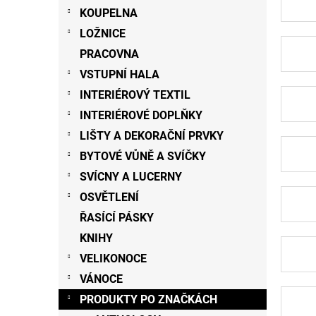
n
KOUPELNA
e
LOŽNICE
l
PRACOVNA
VSTUPNÍ HALA
INTERIÉROVÝ TEXTIL
INTERIÉROVÉ DOPLŇKY
LIŠTY A DEKORAČNÍ PRVKY
BYTOVÉ VŮNĚ A SVÍČKY
SVÍCNY A LUCERNY
OSVĚTLENÍ
ŘASÍCÍ PÁSKY
KNIHY
VELIKONOCE
VÁNOCE
PRODUKTY PO ZNAČKÁCH