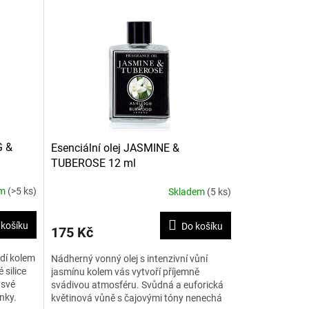
G &
Esenciální olej JASMINE &
TUBEROSE 12 ml
em
(>5 ks)
Skladem
(5 ks)
 košíku
Do košíku
175 Kč
edí kolem
Nádherný vonný olej s intenzivní vůní
 silice
jasmínu kolem vás vytvoří příjemně
 své
svádivou atmosféru. Svůdná a euforická
inky.
květinová vůně s čajovými tóny nenechá