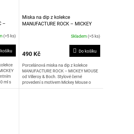
Miska na dip z kolekce
C –
MANUFACTURE ROCK – MICKEY
MOUSE 60 ml
em
(>5 ks)
Skladem
(>5 ks)
 košíku
Do košíku
490 Kč
kolekce
Porcelánová miska na dip z kolekce
MICKEY
MANUFACTURE ROCK – MICKEY MOUSE
antním
od Villeroy & Boch. Stylové černé
0 ml s
provedení s motivem Mickey Mouse o
objemu 60 ml je ideální pro servírování...