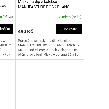
Miska na dip z kolekce
KEY
MANUFACTURE ROCK BLANC –
MICKEY MOUSE 60 ml
em
(>5 ks)
Skladem
(>5 ks)
 košíku
Do košíku
490 Kč
u z
Porcelánová miska na dip z kolekce
MICKEY
MANUFACTURE ROCK BLANC – MICKEY
vá
MOUSE od Villeroy & Boch v elegantním
konickým
bílém provedení. Miska o objemu 60 ml s
280...
motivem Mickey Mouse je ideální...