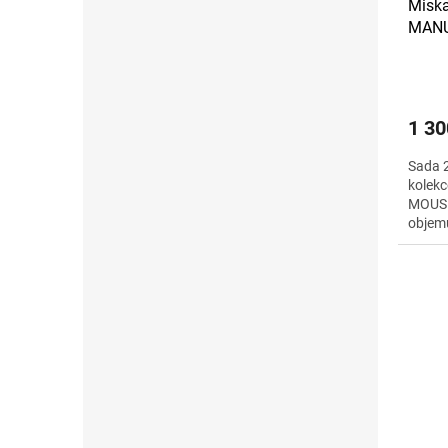
Miska
MANU
MOUSE
1 30
Sada 2
kolek
MOUSE 
objemu
designu