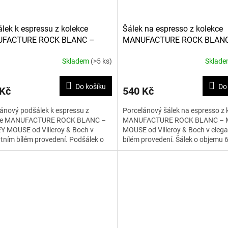
lek k espressu z kolekce
Šálek na espresso z kolekce
FACTURE ROCK BLANC –
MANUFACTURE ROCK BLAN
EY MOUSE 12,1 cm
MICKEY MOUSE 60 ml
Skladem
(>5 ks)
Sklad
Do košíku
Do
 Kč
540 Kč
ánový podšálek k espressu z
Porcelánový šálek na espresso z 
ce MANUFACTURE ROCK BLANC –
MANUFACTURE ROCK BLANC – 
Y MOUSE od Villeroy & Boch v
MOUSE od Villeroy & Boch v eleg
tním bílém provedení. Podšálek o
bílém provedení. Šálek o objemu 6
u 12,1 cm s motivem Mickey...
motivem Mickey Mouse je...