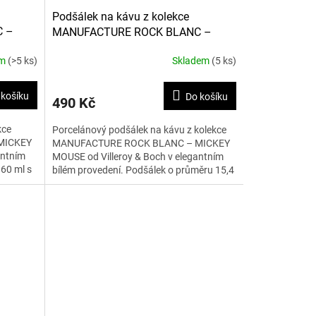
Podšálek na kávu z kolekce
C –
MANUFACTURE ROCK BLANC –
MICKEY MOUSE 15,4 cm
em
(>5 ks)
Skladem
(5 ks)
 košíku
Do košíku
490 Kč
kce
Porcelánový podšálek na kávu z kolekce
MICKEY
MANUFACTURE ROCK BLANC – MICKEY
antním
MOUSE od Villeroy & Boch v elegantním
160 ml s
bílém provedení. Podšálek o průměru 15,4
cm s motivem Mickey Mouse...