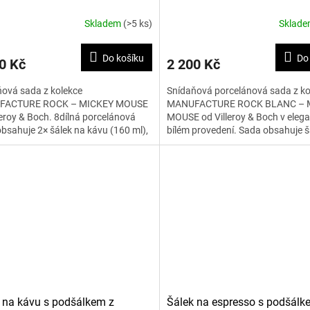
E 8 ks
MICKEY MOUSE 4 ks
Skladem
(>5 ks)
Sklad
Do košíku
Do
0 Kč
2 200 Kč
ová sada z kolekce
Snídaňová porcelánová sada z ko
FACTURE ROCK – MICKEY MOUSE
MANUFACTURE ROCK BLANC – 
leroy & Boch. 8dílná porcelánová
MOUSE od Villeroy & Boch v eleg
bsahuje 2× šálek na kávu (160 ml),
bílém provedení. Sada obsahuje š
šálek (průměr 15,4 cm), 2× misku...
kávu 160 ml, podšálek (průměr...
 na kávu s podšálkem z
Šálek na espresso s podšálk