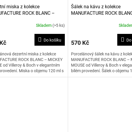
tní miska z kolekce
Šálek na kávu z kolekce
FACTURE ROCK BLANC –
MANUFACTURE ROCK BLAN
EY MOUSE 120 ml
MICKEY MOUSE 160 ml
Skladem
(>5 ks)
Sklad
Do košíku
Do
 Kč
570 Kč
ánová dezertní miska z kolekce
Porcelánový šálek na kávu z kole
FACTURE ROCK BLANC – MICKEY
MANUFACTURE ROCK BLANC – 
od Villeroy & Boch v elegantním
MOUSE od Villeroy & Boch v eleg
provedení. Miska o objemu 120 ml s
bílém provedení. Šálek o objemu 
m Mickey Mouse je...
motivem Mickey Mouse je...