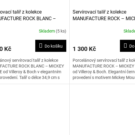
ovací talíř z kolekce
Servírovací talíř z kolekce
FACTURE ROCK BLANC –
MANUFACTURE ROCK – MIC
EY MOUSE 35 cm
MOUSE 35 cm
Skladem
(5 ks)
Skla
Do košíku
Do
0 Kč
1 300 Kč
ánový servírovací talíř z kolekce
Porcelánový servírovací talíř z ko
FACTURE ROCK BLANC – MICKEY
MANUFACTURE ROCK – MICKEY
od Villeroy & Boch v elegantním
od Villeroy & Boch. Elegantní čern
provedení. Talíř o délce 34,9 cm s
provedení s motivem Mickey Mous
m Mickey Mouse je...
ideální pro stylové servírování...