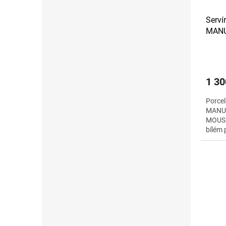
Servír
MANU
MICK
1 30
Porcel
MANU
MOUSE 
bílém 
motive