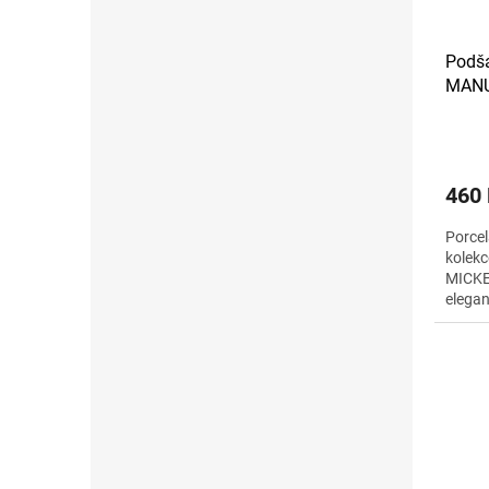
Podšá
MANU
MICK
460
Porcel
kolek
MICKE
elegan
průměr