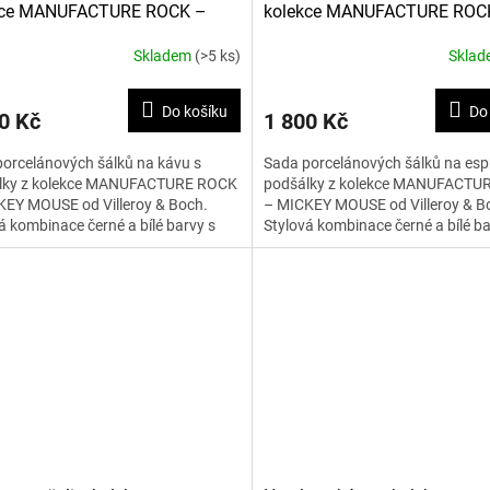
kce MANUFACTURE ROCK –
kolekce MANUFACTURE ROC
EY MOUSE 160 ml, 4 ks
MICKEY MOUSE 60 ml, 4 ks
Skladem
(>5 ks)
Skla
Do košíku
Do
0 Kč
1 800 Kč
orcelánových šálků na kávu s
Sada porcelánových šálků na esp
lky z kolekce MANUFACTURE ROCK
podšálky z kolekce MANUFACTU
KEY MOUSE od Villeroy & Boch.
– MICKEY MOUSE od Villeroy & B
á kombinace černé a bílé barvy s
Stylová kombinace černé a bílé ba
m Mickey Mouse, ideální...
motivem Mickey Mouse pro...