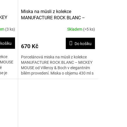
Miska na müsli z kolekce
KEY
MANUFACTURE ROCK BLANC –
MICKEY MOUSE 430 ml
dem
(3 ks)
Skladem
(>5 ks)
 košíku
Do košíku
670 Kč
lekce
Porcelánová miska na müsli z kolekce
 MOUSE
MANUFACTURE ROCK BLANC – MICKEY
é
MOUSE od Villeroy & Boch v elegantním
e je
bílém provedení. Miska o objemu 430 ml s
motivem Mickey Mouse je...