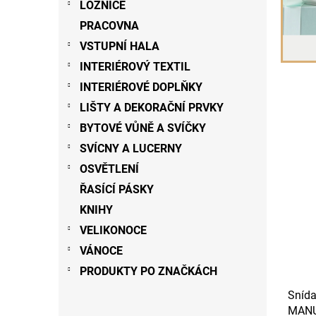
LOŽNICE
š
l
PRACOVNA
e
VSTUPNÍ HALA
m
INTERIÉROVÝ TEXTIL
o
INTERIÉROVÉ DOPLŇKY
b
LIŠTY A DEKORAČNÍ PRVKY
c
h
BYTOVÉ VŮNĚ A SVÍČKY
o
SVÍCNY A LUCERNY
d
OSVĚTLENÍ
ě
ŘASÍCÍ PÁSKY
KNIHY
VELIKONOCE
VÁNOCE
PRODUKTY PO ZNAČKÁCH
Snída
MANU