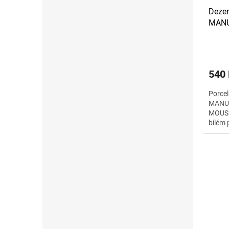
Dezer
MANU
MICK
540
Porcel
MANU
MOUSE 
bílém 
motive