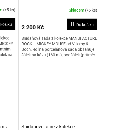
MOUSE 4 ks
em
(>5 ks)
Skladem
(>5 ks)
 košíku
Do košíku
2 200 Kč
lekce
Snídaňová sada z kolekce MANUFACTURE
MICKEY
ROCK – MICKEY MOUSE od Villeroy &
antním
Boch. 4dílná porcelánová sada obsahuje
álek na
šálek na kávu (160 ml), podšálek (průměr
15,4 cm), misku (430 ml) a...
em z
Snídaňové talíře z kolekce