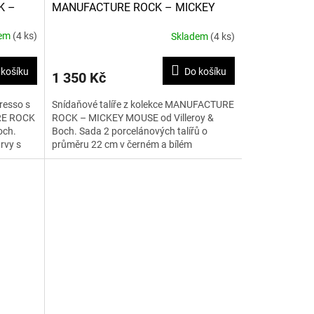
K –
MANUFACTURE ROCK – MICKEY
MOUSE 22 cm, 2 ks
dem
(4 ks)
Skladem
(4 ks)
 košíku
Do košíku
1 350 Kč
resso s
Snídaňové talíře z kolekce MANUFACTURE
RE ROCK
ROCK – MICKEY MOUSE od Villeroy &
och.
Boch. Sada 2 porcelánových talířů o
rvy s
průměru 22 cm v černém a bílém
provedení s motivem Mickey Mouse.