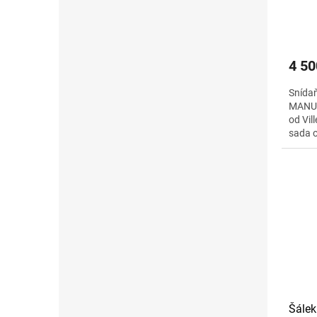
MOUS
4 50
Snídaň
MANU
od Vil
sada o
2× pod
Šálek