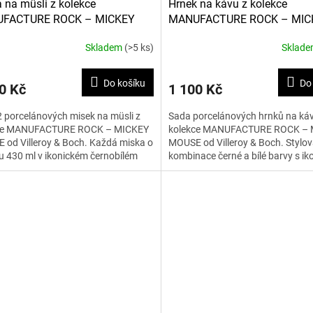
 na müsli z kolekce
Hrnek na kávu z kolekce
FACTURE ROCK – MICKEY
MANUFACTURE ROCK – MIC
 430 ml, 2 ks
MOUSE 280 ml, 2 ks
Skladem
(>5 ks)
Sklad
Do košíku
Do
0 Kč
1 100 Kč
 porcelánových misek na müsli z
Sada porcelánových hrnků na káv
ce MANUFACTURE ROCK – MICKEY
kolekce MANUFACTURE ROCK – 
od Villeroy & Boch. Každá miska o
MOUSE od Villeroy & Boch. Stylo
 430 ml v ikonickém černobílém
kombinace černé a bílé barvy s i
 je ideální pro...
motivem Mickey Mouse o objemu 