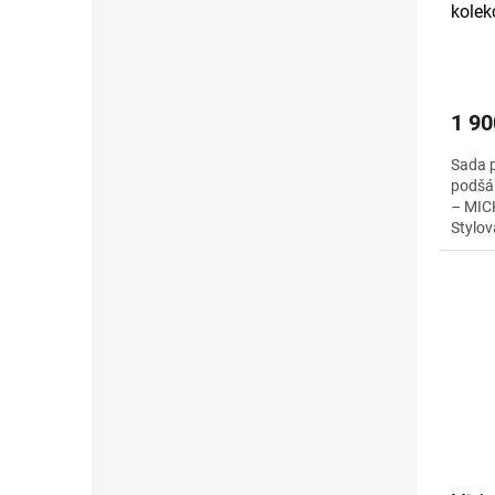
kole
MICK
1 90
Sada p
podšá
– MIC
Stylov
motive