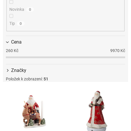
k
t
Novinka
0
ů
Tip
0
Cena
260
Kč
9970
Kč
Značky
Položek k zobrazení:
51
V
ý
p
i
s
p
r