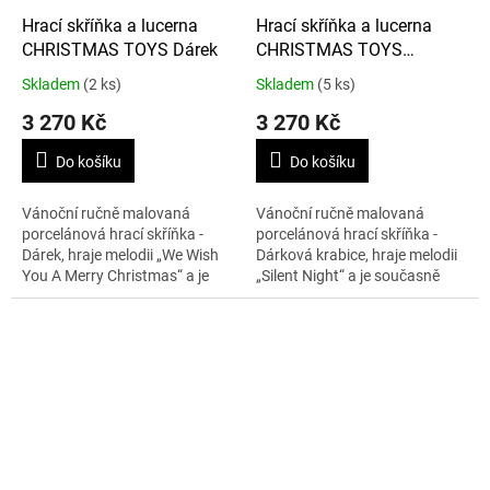
Hrací skříňka a lucerna
Hrací skříňka a lucerna
CHRISTMAS TOYS Dárek
CHRISTMAS TOYS
Dárková krabice
Skladem
(2 ks)
Skladem
(5 ks)
3 270 Kč
3 270 Kč
Do košíku
Do košíku
Vánoční ručně malovaná
Vánoční ručně malovaná
porcelánová hrací skříňka -
porcelánová hrací skříňka -
Dárek, hraje melodii „We Wish
Dárková krabice, hraje melodii
You A Merry Christmas“ a je
„Silent Night“ a je současně
současně lucernou na čajové
lucernou na čajové svíčky.
svíčky.