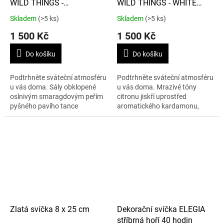
WILD THINGS -
WILD THINGS - WHITE
CHRISTMAS SPICE 320g
CHRISTMAS 320g YOU'RE
Skladem
(>5 ks)
Skladem
(>5 ks)
ATTENTION TO THE TAIL
HOWLARIOUS
1 500 Kč
1 500 Kč
Do košíku
Do košíku
Podtrhněte sváteční atmosféru
Podtrhněte sváteční atmosféru
u vás doma. Sály obklopené
u vás doma. Mrazivé tóny
oslnivým smaragdovým peřím
citronu jiskří uprostřed
pyšného pavího tance
aromatického kardamonu,
uprostřed bohatých vůní
zatímco bohatá vůně
mandarinek a hřebíčků, teplou
eukalyptu evokuje zasněžený
vanilkou a bohatým...
les.
Zlatá svíčka 8 x 25 cm
Dekorační svíčka ELEGIA
stříbrná hoří 40 hodin