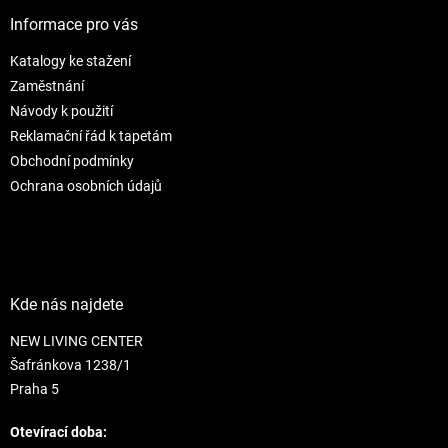
p
í
p
a
Informace pro vás
r
t
v
Katalogy ke stažení
í
k
Zaměstnání
y
v
Návody k použití
ý
Reklamační řád k tapetám
p
Obchodní podmínky
i
s
Ochrana osobních údajů
u
Kde nás najdete
NEW LIVING CENTER
Šafránkova 1238/1
Praha 5
Otevírací doba: