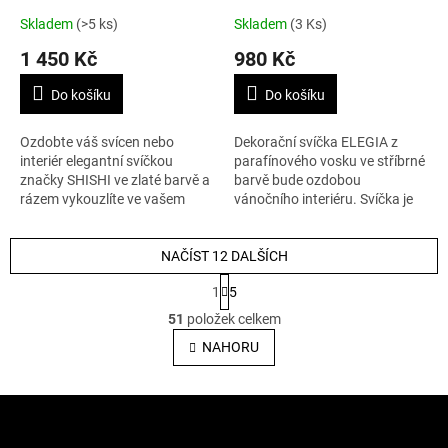
Skladem
(>5 ks)
Skladem
(3 Ks)
1 450 Kč
980 Kč
Do košíku
Do košíku
Ozdobte váš svícen nebo
Dekorační svíčka ELEGIA z
interiér elegantní svíčkou
parafínového vosku ve stříbrné
značky SHISHI ve zlaté barvě a
barvě bude ozdobou
rázem vykouzlíte ve vašem
vánočního interiéru. Svíčka je
interiéru atmosféru palácových
bez parfemace.
chodeb.
NAČÍST 12 DALŠÍCH
S
1
5
t
O
r
51
položek celkem
v
á
l
NAHORU
n
á
k
o
d
v
Z
a
á
c
á
n
í