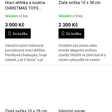
Hrací skříňka a lucerna
Zlatá svíčka 10 x 38 cm
CHRISTMAS TOYS
Perníková chaloupka
Skladem
(2 ks)
Skladem
(>5 ks)
3 000 Kč
2 300 Kč
Do košíku
Do košíku
Vánoční ručně malovaná
Ozdobte váš svícen nebo
porcelánová hrací skříňka -
interiér elegantní svíčkou
Perníková chaloupka, hraje
značky SHISHI ve zlaté barvě a
melodii „Let It Snow“ a je
rázem vykouzlíte ve vašem
současně lucernou na čajové
interiéru atmosféru palácových
svíčky.
chodeb.
Zlatá svíčka 10 x 28 cm
Vánoční svícen