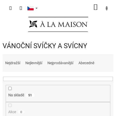
Přejít
NÁKUP
na
obsah
KOŠÍK
VÁNOČNÍ SVÍČKY A SVÍCNY
Ř
a
Nejdražší
Nejlevnější
Nejprodávanější
Abecedně
z
e
n
í
p
Na skladě
51
r
o
d
Akce
0
u