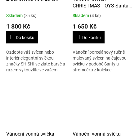
CHRISTMAS TOYS Santa u
stromečku
Skladem
(>5 ks)
Skladem
(4 ks)
1 800 Kč
1 650 Kč
Do košíku
Do košíku
Ozdobte váš svícen nebo
Vánoční porcelánový ručně
interiér elegantní svíčkou
malovaný svícen na čajovou
značky SHISHI ve zlaté barvě a
svíčku v podobě Santy u
rázem vykouzlíte ve vašem
stromečku z kolekce
interiéru atmosféru palácových
CHRISTMAS TOYS, výška 14
chodeb.
cm.
Vánoční vonná svíčka
Vánoční vonná svíčka