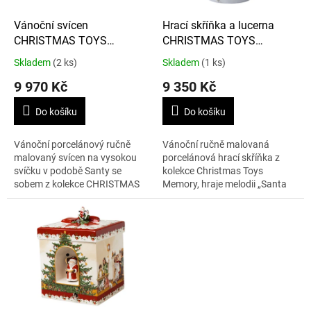
o
d
Vánoční svícen
Hrací skříňka a lucerna
u
CHRISTMAS TOYS
CHRISTMAS TOYS
k
MEMORY Santa se sobem
MEMORY Santa
Skladem
(2 ks)
Skladem
(1 ks)
t
+
9 970 Kč
9 350 Kč
ů
Do košíku
Do košíku
Vánoční porcelánový ručně
Vánoční ručně malovaná
malovaný svícen na vysokou
porcelánová hrací skříňka z
svíčku v podobě Santy se
kolekce Christmas Toys
sobem z kolekce CHRISTMAS
Memory, hraje melodii „Santa
TOYS MEMORY, výška 35 cm.
Claus Is Coming To Town“ a je
Svíčka není součástí balení.
sučasně lucernou pro čajové
svíčky, výška 45...