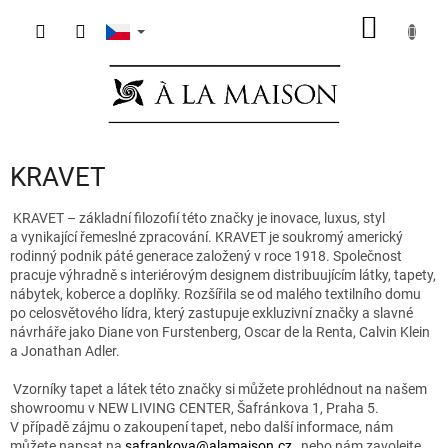
Přejít
NÁKUP
na
obsah
KOŠÍK
KRAVET
KRAVET – základní filozofií této značky je inovace, luxus, styl
a vynikající řemeslné zpracování. KRAVET je soukromý americký
rodinný podnik páté generace založený v roce 1918. Společnost
pracuje výhradně s interiérovým designem distribuujícím látky, tapety,
nábytek, koberce a doplňky. Rozšířila se od malého textilního domu
po celosvětového lídra, který zastupuje exkluzivní značky a slavné
návrháře jako Diane von Furstenberg, Oscar de la Renta, Calvin Klein
a Jonathan Adler.
Vzorníky tapet a látek této značky si můžete prohlédnout na našem
showroomu v NEW LIVING CENTER, Šafránkova 1, Praha 5.
V případě zájmu o zakoupení tapet, nebo další informace, nám
můžete napsat na
safrankova@alamaison.cz
, nebo nám zavolejte