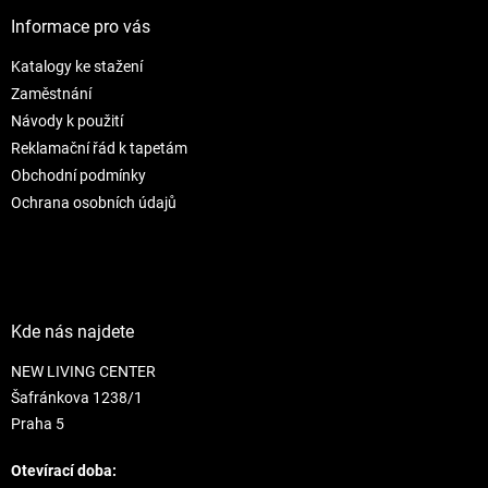
p
a
Informace pro vás
t
Katalogy ke stažení
í
Zaměstnání
Návody k použití
Reklamační řád k tapetám
Obchodní podmínky
Ochrana osobních údajů
Kde nás najdete
NEW LIVING CENTER
Šafránkova 1238/1
Praha 5
Otevírací doba: