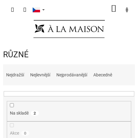
Přejít
NÁKUP
na
obsah
KOŠÍK
RŮZNÉ
Ř
a
Nejdražší
Nejlevnější
Nejprodávanější
Abecedně
z
e
n
í
p
Na skladě
2
r
o
d
Akce
0
u