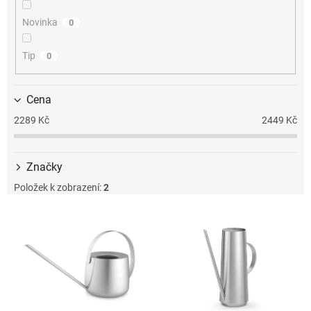
k
t
Novinka
0
ů
Tip
0
Cena
2289
Kč
2449
Kč
Značky
Položek k zobrazení:
2
V
ý
p
i
s
p
r