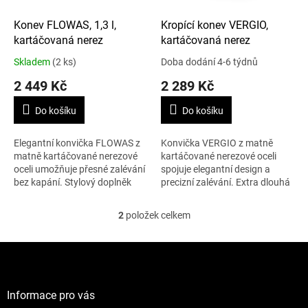
o
d
Konev FLOWAS, 1,3 l,
Kropící konev VERGIO,
u
kartáčovaná nerez
kartáčovaná nerez
k
Skladem
(2 ks)
Doba dodání 4-6 týdnů
t
2 449 Kč
2 289 Kč
ů
Do košíku
Do košíku
Elegantní konvička FLOWAS z
Konvička VERGIO z matně
matně kartáčované nerezové
kartáčované nerezové oceli
oceli umožňuje přesné zalévání
spojuje elegantní design a
bez kapání. Stylový doplněk
precizní zalévání. Extra dlouhá
pro pokojové i balkonové
hubice, ergonomické madlo a
rostliny, který vynikne na
kompaktní rozměry z ní dělají
2
položek celkem
O
každém...
stylového...
v
l
Z
á
á
d
p
a
a
Informace pro vás
c