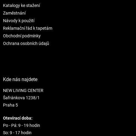
t
í
Katalogy ke stažení
í
p
r
Zaměstnání
v
Návody k použití
k
Reklamační řád k tapetám
y
Obchodní podmínky
v
ý
Ochrana osobních údajů
p
i
s
u
Kde nás najdete
NEW LIVING CENTER
Šafránkova 1238/1
Praha 5
Otevírací doba:
Po - Pá: 9 - 19 hodin
So: 9 - 17 hodin