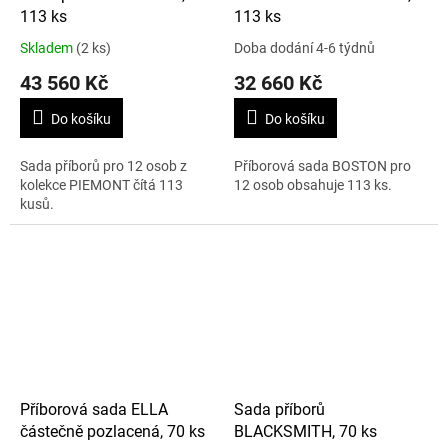
113 ks
113 ks
Skladem
(2 ks)
Doba dodání 4-6 týdnů
43 560 Kč
32 660 Kč
Do košíku
Do košíku
Sada příborů pro 12 osob z
Příborová sada BOSTON pro
kolekce PIEMONT čítá 113
12 osob obsahuje 113 ks.
kusů.
Příborová sada ELLA
Sada příborů
částečně pozlacená, 70 ks
BLACKSMITH, 70 ks