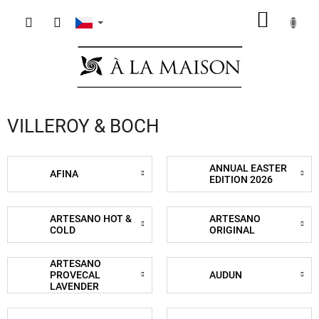
Přejít
NÁKUP
na
obsah
KOŠÍK
VILLEROY & BOCH
ANNUAL EASTER
AFINA
EDITION 2026
ARTESANO HOT &
ARTESANO
COLD
ORIGINAL
ARTESANO
PROVECAL
AUDUN
LAVENDER