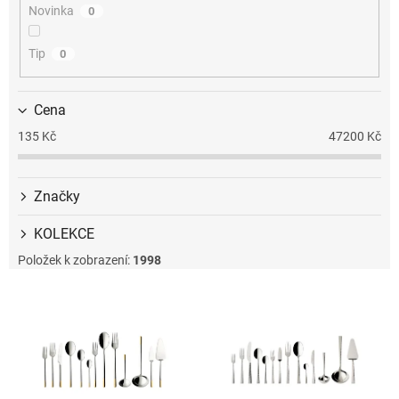
t
Novinka
0
ů
Tip
0
Cena
135
Kč
47200
Kč
Značky
KOLEKCE
Položek k zobrazení:
1998
V
ý
p
i
s
p