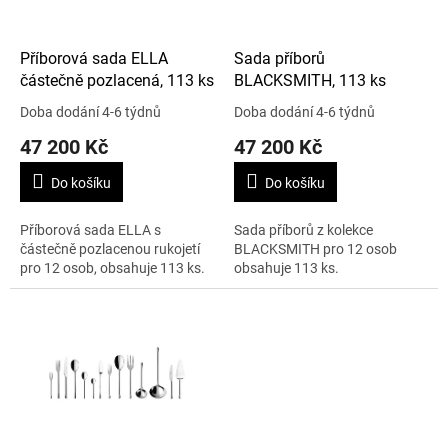
r
o
d
Příborová sada ELLA
Sada příborů
u
částečně pozlacená, 113 ks
BLACKSMITH, 113 ks
k
Doba dodání 4-6 týdnů
Doba dodání 4-6 týdnů
t
47 200 Kč
47 200 Kč
ů
Do košíku
Do košíku
Příborová sada ELLA s
Sada příborů z kolekce
částečně pozlacenou rukojetí
BLACKSMITH pro 12 osob
pro 12 osob, obsahuje 113 ks.
obsahuje 113 ks.