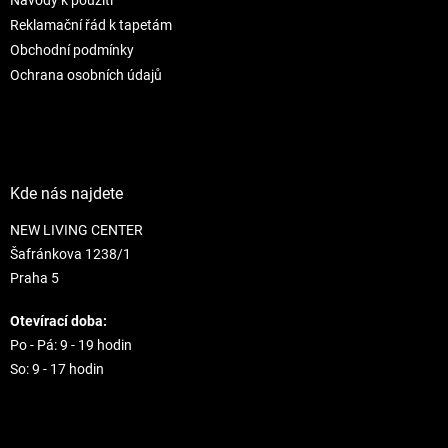
Návody k použití
ý
Reklamační řád k tapetám
p
Obchodní podmínky
i
s
Ochrana osobních údajů
u
Kde nás najdete
NEW LIVING CENTER
Šafránkova 1238/1
Praha 5
Otevírací doba:
Po - Pá: 9 - 19 hodin
So: 9 - 17 hodin