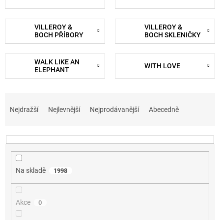
VILLEROY &
VILLEROY &
BOCH PŘÍBORY
BOCH SKLENIČKY
WALK LIKE AN
WITH LOVE
ELEPHANT
Ř
a
Nejdražší
Nejlevnější
Nejprodávanější
Abecedně
z
e
n
í
p
Na skladě
1998
r
o
d
Akce
0
u
k