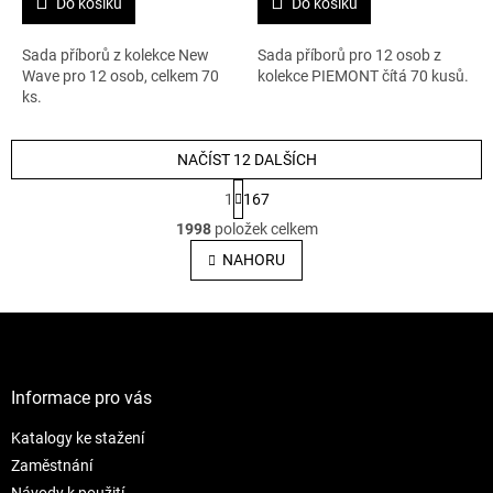
Do košíku
Do košíku
Sada příborů z kolekce New
Sada příborů pro 12 osob z
Wave pro 12 osob, celkem 70
kolekce PIEMONT čítá 70 kusů.
ks.
NAČÍST 12 DALŠÍCH
S
1
167
t
O
r
1998
položek celkem
v
á
l
NAHORU
n
á
k
o
d
v
Z
a
á
c
á
n
í
p
í
p
a
Informace pro vás
r
t
v
Katalogy ke stažení
í
k
Zaměstnání
y
v