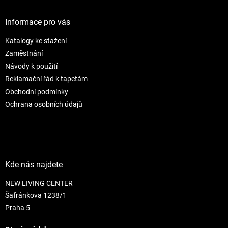
n
í
p
í
p
a
Informace pro vás
r
t
v
Katalogy ke stažení
í
k
Zaměstnání
y
v
Návody k použití
ý
Reklamační řád k tapetám
p
Obchodní podmínky
i
s
Ochrana osobních údajů
u
Kde nás najdete
NEW LIVING CENTER
Šafránkova 1238/1
Praha 5