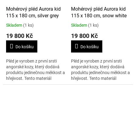
Mohérový pléd Aurora kid
Mohérový pléd Aurora kid
115 x 180 cm, silver grey
115 x 180 cm, snow white
Skladem
(1 ks)
Skladem
(1 ks)
19 800 Kč
19 800 Kč
Do košíku
Do košíku
Pléd je vyroben z první srsti
Pléd je vyroben z první srsti
angorské kozy, který dodává
angorské kozy, který dodává
produktu jedinečnou měkkost a
produktu jedinečnou měkkost a
hřejivost. Tento materiál
hřejivost. Tento materiál
nedráždí pokožku, na rozdíl od
nedráždí pokožku, na rozdíl od
mohéru z dospělé kozy. Plédy...
mohéru z dospělé kozy. Plédy...