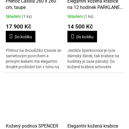
Přehoz Cassia 260 x 260
Elegantní kožená krabice
cm, taupe
na 12 hodinek PARKLANE,
černá
Skladem
(1 ks)
Skladem
(1 ks)
17 900 Kč
14 500 Kč
Do košíku
Do košíku
Přehoz na dvoulůžko Cassia se
Jestliže šperkovnice je ryze
sametovým povrchem a
dámský dárek, tak krabice na
jemným leskem má elegantní
hodinky je zase pánský. Do
dvojité prošívání tón v tónu na
kožené krabice schováte
lemu a vyšívané písmeno B.
dvanáctery hodinky. Rozměry:
44 x 33,5 x 9,5 cm.
Kožený podnos SPENCER
Elegantní kožená krabice