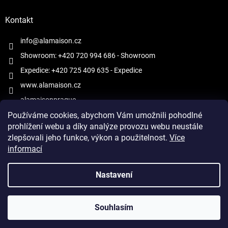
Kontakt
info@alamaison.cz
Showroom: +420 720 994 686
- Showroom
Expedice: +420 725 409 635
- Expedice
www.alamaison.cz
alamaisonprague
Používáme cookies, abychom Vám umožnili pohodlné
prohlížení webu a díky analýze provozu webu neustále
zlepšovali jeho funkce, výkon a použitelnost.
Více
informací
Vytvořil Shoptet
Nastavení
Copyright 2026
À la Maison
. Všechna práva vyhrazena.
Upravit
Souhlasím
nastavení cookies