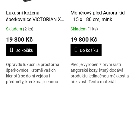
Luxusní kožená
Mohérový pléd Aurora kid
šperkovnice VICTORIAN XL
115 x 180 cm, mink
black
Skladem
(2 ks)
Skladem
(1 ks)
19 800 Kč
19 800 Kč
Do košíku
Do košíku
Opravdu luxusní a prostorná
Pléd je vyroben z první srsti
šperkovnice. Kromě vašich
angorské kozy, který dodává
klenotů se do ní vejdou i
produktu jedinečnou měkkost a
předměty, které mají cennou
hřejivost. Tento materiál
hodnotu jen pro vás. Dopřejte
nedráždí pokožku, na rozdíl od
si nebo své ženě tu radost z
mohéru z dospělé kozy. Plédy...
"ukrytí"...