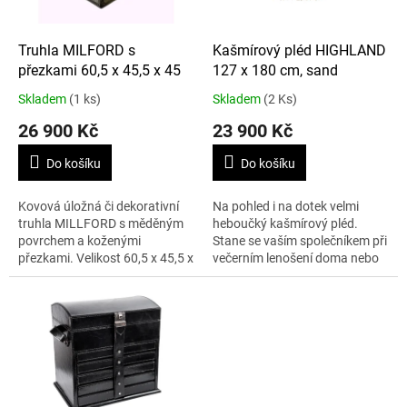
r
u
o
k
d
t
Truhla MILFORD s
Kašmírový pléd HIGHLAND
u
ů
přezkami 60,5 x 45,5 x 45
127 x 180 cm, sand
k
Skladem
(1 ks)
Skladem
(2 Ks)
t
26 900 Kč
23 900 Kč
ů
Do košíku
Do košíku
Kovová úložná či dekorativní
Na pohled i na dotek velmi
truhla MILLFORD s měděným
heboučký kašmírový pléd.
povrchem a koženými
Stane se vaším společníkem při
přezkami. Velikost 60,5 x 45,5 x
večerním lenošení doma nebo
45 cm.
na terase. Jeho vysokou
kvalitu oceníte zejména vy, kteří
máte...