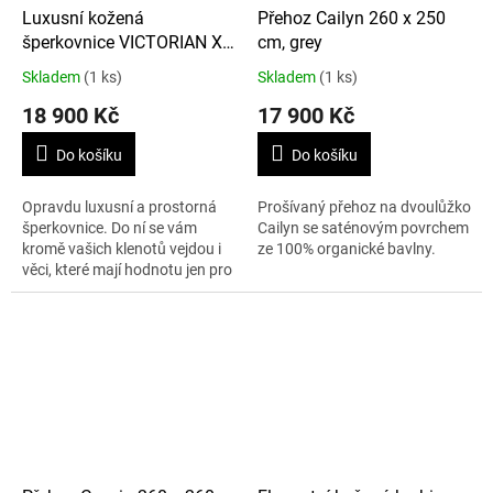
Luxusní kožená
Přehoz Cailyn 260 x 250
šperkovnice VICTORIAN XL,
cm, grey
dark brown
Skladem
(1 ks)
Skladem
(1 ks)
18 900 Kč
17 900 Kč
Do košíku
Do košíku
Opravdu luxusní a prostorná
Prošívaný přehoz na dvoulůžko
šperkovnice. Do ní se vám
Cailyn se saténovým povrchem
kromě vašich klenotů vejdou i
ze 100% organické bavlny.
věci, které mají hodnotu jen pro
vás. Dopřejte si nebo dopřejte
své ženě tu radost z "ukrytí"...