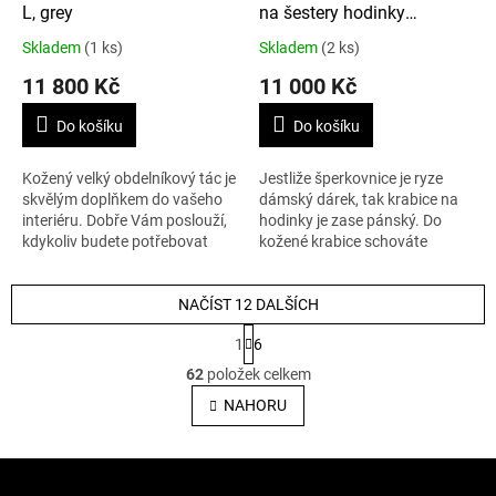
L, grey
na šestery hodinky
PARKLANE, černá
Skladem
(1 ks)
Skladem
(2 ks)
11 800 Kč
11 000 Kč
Do košíku
Do košíku
Kožený velký obdelníkový tác je
Jestliže šperkovnice je ryze
skvělým doplňkem do vašeho
dámský dárek, tak krabice na
interiéru. Dobře Vám poslouží,
hodinky je zase pánský. Do
kdykoliv budete potřebovat
kožené krabice schováte
přinést občerstvení pro sebe
šestery hodinky. Rozměry: 33,5
nebo své hosty. Rozměry jsou
x 23 x 9,5 cm.
43...
NAČÍST 12 DALŠÍCH
S
1
6
t
O
r
62
položek celkem
v
á
l
NAHORU
n
á
k
o
d
v
Z
a
á
c
á