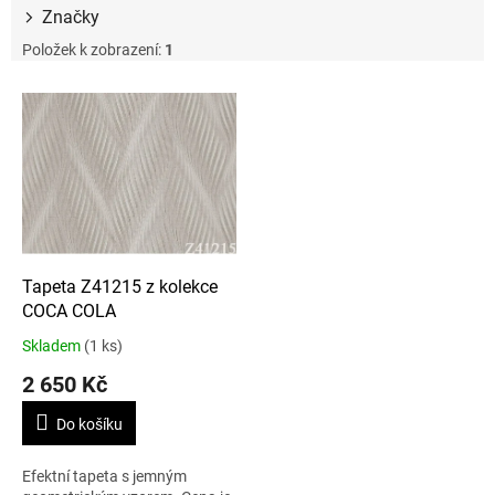
Značky
Položek k zobrazení:
1
V
ý
p
i
s
p
r
o
d
Tapeta Z41215 z kolekce
u
COCA COLA
k
Skladem
(1 ks)
t
2 650 Kč
ů
Do košíku
Efektní tapeta s jemným