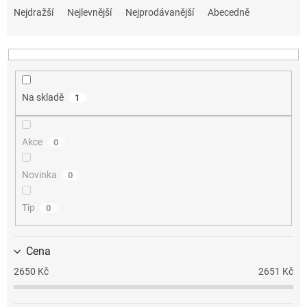
a
Nejdražší
Nejlevnější
Nejprodávanější
Abecedně
z
e
n
í
p
Na skladě
1
r
o
d
Akce
0
u
k
t
Novinka
0
ů
Tip
0
Cena
2650
Kč
2651
Kč