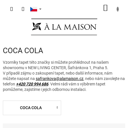
Přejít
NÁKUP
na
obsah
KOŠÍK
COCA COLA
Vzorníky tapet této značky si můžete prohlédnout na našem
showroomu v NEW LIVING CENTER, Šafránkova 1, Praha 5.
V případě zájmu o zakoupení tapet, nebo další informace, nám
můžete napsat na
safrankova@alamaison.cz
, nebo nám zavolejte na
telefon
+420 720 994 686
. Velmi rádi vám s výběrem tapet
pomůžeme, zajistíme i jejich odbornou instalaci.
COCA COLA
Ř