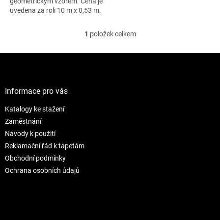
geometrickým vzorem. Cena je
uvedena za roli 10 m x 0,53 m.
1
položek celkem
O
v
l
Z
á
á
d
p
a
a
Informace pro vás
c
t
í
Katalogy ke stažení
í
p
r
Zaměstnání
v
Návody k použití
k
Reklamační řád k tapetám
y
Obchodní podmínky
v
ý
Ochrana osobních údajů
p
i
s
u