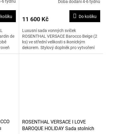
-6 týdnů
Doba dodání 4-6 týdnů
 košíku
Do košíku
11 600 Kč
AL
Luxusní sada vonných svíček
ardin de
ROSENTHAL VERSACE Barocco Beige (2
době
ks) ve střední velikosti s ikonickým
roveň
dekorem. Stylový doplněk pro vytvoření
příjemné atmosféry.
OCCO
ROSENTHAL VERSACE I LOVE
s
BAROQUE HOLIDAY Sada stolních