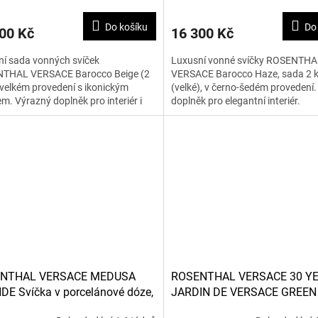
Do košíku
Do
00 Kč
16 300 Kč
í sada vonných svíček
Luxusní vonné svíčky ROSENTHA
THAL VERSACE Barocco Beige (2
VERSACE Barocco Haze, sada 2 
 velkém provedení s ikonickým
(velké), v černo-šedém provedení
m. Výrazný doplněk pro interiér i
doplněk pro elegantní interiér.
ci.
NTHAL VERSACE MEDUSA
ROSENTHAL VERSACE 30 YE
E Svíčka v porcelánové dóze,
JARDIN DE VERSACE GREEN
svíčky, sada 2 ks (střední)