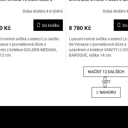
ěrem 12 cm
14 cm
Doba dodání 4-6 týdnů
Doba dodání 4
Do košíku
Do
0 Kč
8 780 Kč
í vonná svíčka s esencí Le Jardin
Luxusní vonná svíčka s esencí Le
sace v porcelánové dóze s
De Versace v porcelánové dóze s
rem z kolekce GOLDEN MEDUSA,
uzávěrem z kolekce VANITY I LO
 12 cm.
BAROQUE, výška 14 cm.
NAČÍST 12 DALŠÍCH
S
1
71
t
O
r
v
NAHORU
á
l
n
á
k
d
o
a
v
c
á
í
n
p
í