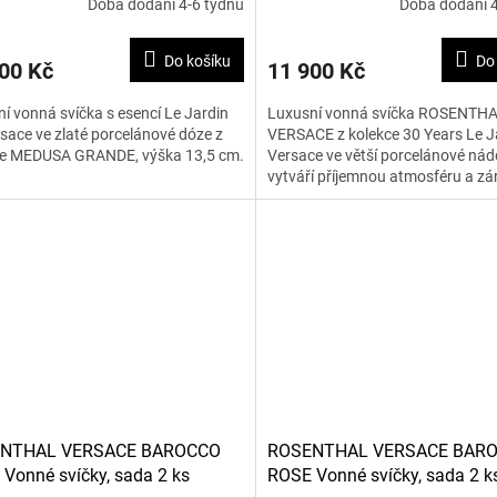
Doba dodání 4-6 týdnů
Doba dodání 4
Do košíku
Do
00 Kč
11 900 Kč
í vonná svíčka s esencí Le Jardin
Luxusní vonná svíčka ROSENTH
sace ve zlaté porcelánové dóze z
VERSACE z kolekce 30 Years Le J
ce MEDUSA GRANDE, výška 13,5 cm.
Versace ve větší porcelánové ná
vytváří příjemnou atmosféru a zá
slouží jako elegantní designový...
NTHAL VERSACE BAROCCO
ROSENTHAL VERSACE BAR
Vonné svíčky, sada 2 ks
ROSE Vonné svíčky, sada 2 k