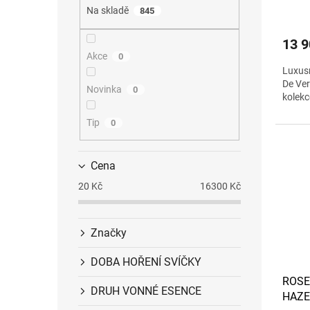
Na skladě
845
13 9
Akce
0
Luxusn
De Ver
Novinka
0
kolek
Tip
0
Cena
20
Kč
16300
Kč
Značky
DOBA HOŘENÍ SVÍČKY
ROSE
DRUH VONNÉ ESENCE
HAZE 