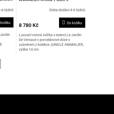
uzávěrem 14 cm
-6 týdnů
Doba dodání 4-6 týdnů
 košíku
Do košíku
8 780 Kč
 Jardin
Luxusní vonná svíčka s esencí Le Jardin
De Versace v porcelánové dóze s
VE
uzávěrem z kolekce JUNGLE ANIMALIER,
výška 14 cm.