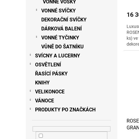
VONNÉ VOSKY
VONNÉ SVÍČKY
16 3
DEKORAČNÍ SVÍČKY
Luxusn
DÁRKOVÁ BALENÍ
ROSEN
VONNÉ TYČINKY
ks) ve
dekore
VŮNĚ DO ŠATNÍKU
relaxa
SVÍCNY A LUCERNY
OSVĚTLENÍ
ŘASÍCÍ PÁSKY
KNIHY
VELIKONOCE
VÁNOCE
PRODUKTY PO ZNAČKÁCH
ROSE
GRAND
zlatá