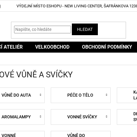
VÝDEJNÍ MÍSTO ESHOPU - NEW LIVING CENTER, ŠAFRÁNKOVA 1238
HLEDAT
CÍ ATELIÉR
VELKOOBCHOD
OBCHODNÍ PODMÍNKY
OVÉ VŮNĚ A SVÍČKY
K
VŮNĚ DO AUTA
PÉČE O TĚLO
L
D
AROMALAMPY
VONNÉ SVÍČKY
S
VONNÉ
VŮNĚ DO