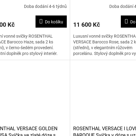
ní)
(střední)
Doba dodání 4-6 týdnů
Doba dodání 4
Do košíku
Do
00 Kč
11 600 Kč
ní vonné svíčky ROSENTHAL
Luxusní vonné svíčky ROSENTHA
CE Barocco Haze, sada 2 ks
VERSACE Barocco Rose, sada 2 
ní), v černo-šedém provedení.
(střední), v elegantním růžovém
tní doplněk pro stylový interiér.
porcelánu. Stylový doplněk pro vy
příjemné atmosféry.
NTHAL VERSACE GOLDEN
ROSENTHAL VERSACE I LOV
A Svíčka ve zlaté dóze s
BAROQUE Svíčka v dóze s u