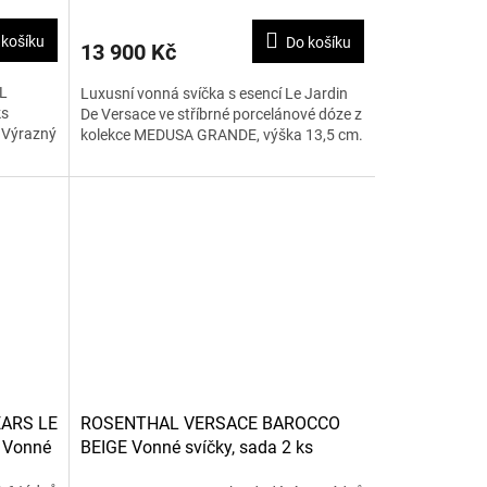
 košíku
Do košíku
13 900 Kč
L
Luxusní vonná svíčka s esencí Le Jardin
ks
De Versace ve stříbrné porcelánové dóze z
. Výrazný
kolekce MEDUSA GRANDE, výška 13,5 cm.
ARS LE
ROSENTHAL VERSACE BAROCCO
 Vonné
BEIGE Vonné svíčky, sada 2 ks
(střední)