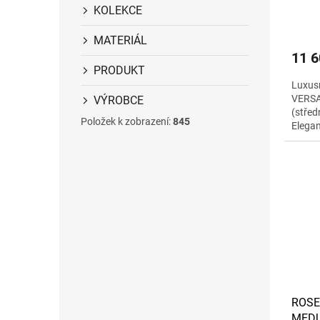
(střed
KOLEKCE
MATERIÁL
11 6
PRODUKT
Luxus
VERSA
VÝROBCE
(střed
Položek k zobrazení:
845
Elegan
ROSE
MEDUS