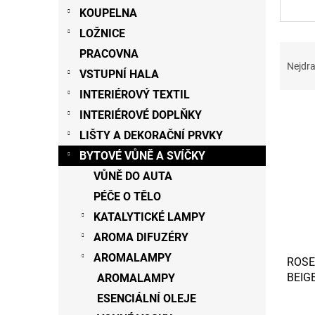
n
KOUPELNA
e
LOŽNICE
l
Ř
PRACOVNA
a
Nejdra
VSTUPNÍ HALA
z
e
INTERIÉROVÝ TEXTIL
V
n
INTERIÉROVÉ DOPLŇKY
ý
í
LIŠTY A DEKORAČNÍ PRVKY
p
p
i
r
BYTOVÉ VŮNĚ A SVÍČKY
s
o
VŮNĚ DO AUTA
p
d
PÉČE O TĚLO
r
u
o
KATALYTICKÉ LAMPY
k
d
t
AROMA DIFUZÉRY
u
ů
AROMALAMPY
ROSE
k
BEIGE
AROMALAMPY
t
(velk
ů
ESENCIÁLNÍ OLEJE