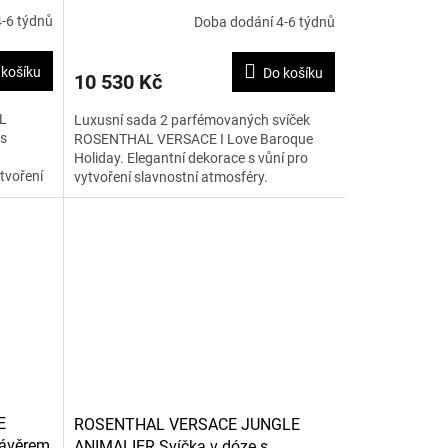
svíček s parfémovaným voskem 2 ks
-6 týdnů
Doba dodání 4-6 týdnů
 košíku
Do košíku
10 530 Kč
L
Luxusní sada 2 parfémovaných svíček
ks
ROSENTHAL VERSACE I Love Baroque
Holiday. Elegantní dekorace s vůní pro
tvoření
vytvoření slavnostní atmosféry.
E
ROSENTHAL VERSACE JUNGLE
závěrem
ANIMALIER Svíčka v dóze s