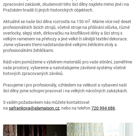
zpracování zakázek, zkušenosti této šicí dílny najdete mimo jiné i na
Pražském hradě či jiných historických objektech.
2
Aktuálně se naše šicí dílna rozrostla na 150 m
. Máme více než deset
profesionálních šicích strojů, včetně stroje na přišívání olůvka, různé
overlocky, slepý steh, dírkovačku na knoflíkové dírky a šicí stroj s
velkým ramenem na přehozy a jiné velké či silnější textilní dekorace.
Jsme vybaveni třemi nadstandardně velkými žehlícími stoly a
profesionálními žehličkami.
Rádi vám pomůžeme s výběrem materiálů pro vaše stínění, zaměříme
vaše prostory, vybereme a nainstalujeme závěsné systémy včetně
hotových zpracovaných závěsů.
Pracujeme i pro profesionály, vzhledem na velikost a vybavení naší
šicí dílny jsme schopni pracovat i na velkých náročných zakázkách.
S vaším požadavkem nás můžete kontaktovat
na
safrankova@alamaison.cz
, nebo na telefon
720 994 686
.