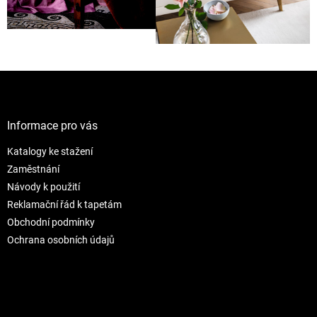
Z
á
p
a
Informace pro vás
t
Katalogy ke stažení
í
Zaměstnání
Návody k použití
Reklamační řád k tapetám
Obchodní podmínky
Ochrana osobních údajů