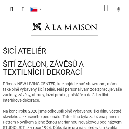
Přejít
NÁKUP
na
obsah
KOŠÍK
ŠICÍ ATELIÉR
ŠITÍ ZÁCLON, ZÁVĚSŮ A
TEXTILNÍCH DEKORACÍ
Přímo v NEW LIVING CENTER, kde najdete náš showroom, máme
také plně vybavený šicí ateliér. Náš personál vám zde zpracuje vaše
záclony, závěsy, ubrusy, ložní prádlo, polštáře a další textilní
interiérové dekorace.
Na konci roku 2020 jsme odkoupili plně vybavenou šicí dílnu včetně
skvělého a zkušeného personálu. Tato dílna byla založena panem
Petrem Novákem a jeho ženou Mariannou Novákovou pod názvem
STUDIO JKT již v roce 1994. Důležitá je pro nás především kvalita