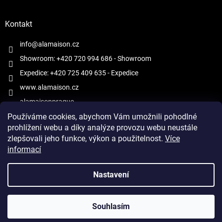
Kontakt
info@alamaison.cz
Showroom: +420 720 994 686
- Showroom
Expedice: +420 725 409 635
- Expedice
www.alamaison.cz
alamaisonprague
Používáme cookies, abychom Vám umožnili pohodlné
prohlížení webu a díky analýze provozu webu neustále
zlepšovali jeho funkce, výkon a použitelnost.
Více
informací
Vytvořil Shoptet
Nastavení
Copyright 2026
À la Maison
. Všechna práva vyhrazena.
Upravit
Souhlasím
nastavení cookies