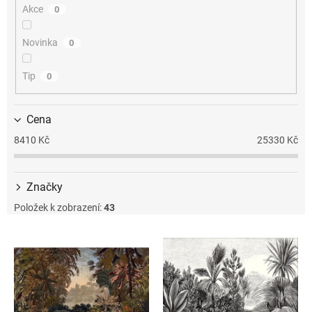
Akce
0
u
k
t
Novinka
0
ů
Tip
0
Cena
8410
Kč
25330
Kč
Značky
Položek k zobrazení:
43
V
ý
p
i
s
p