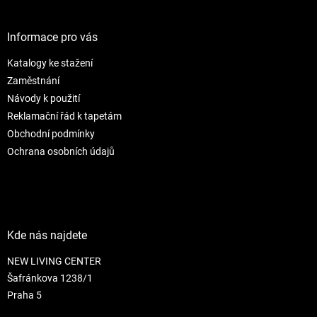
c
á
n
í
p
í
p
a
Informace pro vás
r
t
v
Katalogy ke stažení
í
k
Zaměstnání
y
v
Návody k použití
ý
Reklamační řád k tapetám
p
Obchodní podmínky
i
s
Ochrana osobních údajů
u
Kde nás najdete
NEW LIVING CENTER
Šafránkova 1238/1
Praha 5