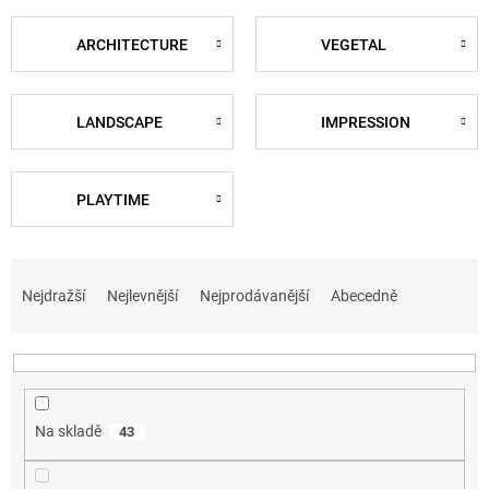
ARCHITECTURE
VEGETAL
LANDSCAPE
IMPRESSION
PLAYTIME
Ř
a
Nejdražší
Nejlevnější
Nejprodávanější
Abecedně
z
e
n
í
p
Na skladě
43
r
o
d