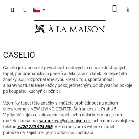
Přejít
NÁKUP
na
obsah
KOŠÍK
CASELIO
Caselio je francouzský výrobce trendových a cenově dostupných
tapet, panoramatických panelů a dekoračních látek. Kolekce této
značky jsou rozpoznatelné svou kreativitou, spontánností
a barevností. Udělejte každý pokoj jedinečným, od obývacího pokoje
po koupelnu, kuchyň či ložnici.
Vzorníky tapet této značky si můžete prohlédnout na našem
showroomu v NEW LIVING CENTER, Šafránkova 1, Praha 5.
V případě zájmu o zakoupení tapet, nebo další informace, nám
můžete napsat na
safrankova@alamaison.cz
, nebo nám zavolejte na
telefon
+420 720 994 686
. Velmi rádi vám s výběrem tapet
pomůžeme, zajistíme i jejich odbornou instalaci.