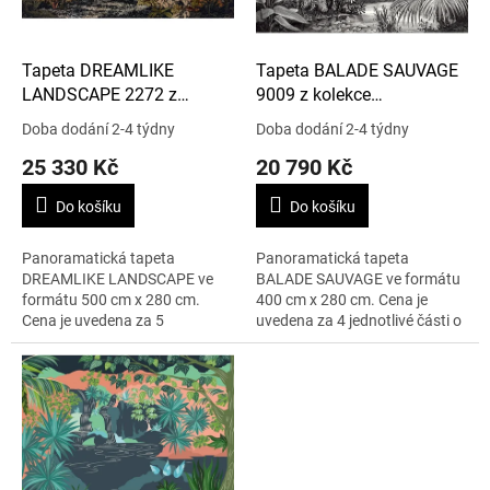
r
o
d
Tapeta DREAMLIKE
Tapeta BALADE SAUVAGE
u
LANDSCAPE 2272 z
9009 z kolekce
k
kolekce LANDSCAPE
IMPRESSION
Doba dodání 2-4 týdny
Doba dodání 2-4 týdny
t
25 330 Kč
20 790 Kč
ů
Do košíku
Do košíku
Panoramatická tapeta
Panoramatická tapeta
DREAMLIKE LANDSCAPE ve
BALADE SAUVAGE ve formátu
formátu 500 cm x 280 cm.
400 cm x 280 cm. Cena je
Cena je uvedena za 5
uvedena za 4 jednotlivé části o
jednotlivých částí o rozměru
rozměru 100 cm x 280 cm.
100 cm x 280 cm.