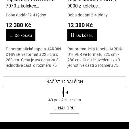
7070 z kolekce
9000 z kolekce
IMPRESSION
IMPRESSION
Doba dodání 2-4 týdny
Doba dodání 2-4 týdny
12 380 Kč
12 380 Kč
Do košíku
Do košíku
Panoramatická tapeta JARDIN
Panoramatická tapeta JARDIN
D'HIVER ve formátu 225 cm x
D'HIVER ve formátu 225 cm x
280 cm. Cena je uvedena za 3
280 cm. Cena je uvedena za 3
jednotlivé části o rozměru 75
jednotlivé části o rozměru 75
cm x 280 cm.
cm x 280 cm.
NAČÍST 12 DALŠÍCH
S
1
4
t
O
r
43
položek celkem
v
á
l
NAHORU
n
á
k
o
d
v
Z
a
á