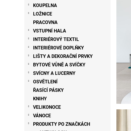
n
KOUPELNA
e
LOŽNICE
l
PRACOVNA
VSTUPNÍ HALA
INTERIÉROVÝ TEXTIL
INTERIÉROVÉ DOPLŇKY
LIŠTY A DEKORAČNÍ PRVKY
BYTOVÉ VŮNĚ A SVÍČKY
SVÍCNY A LUCERNY
OSVĚTLENÍ
ŘASÍCÍ PÁSKY
KNIHY
VELIKONOCE
VÁNOCE
PRODUKTY PO ZNAČKÁCH