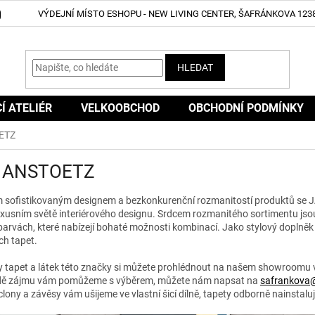
VÝDEJNÍ MÍSTO ESHOPU - NEW LIVING CENTER, ŠAFRÁNKOVA 1238
HLEDAT
CÍ ATELIÉR
VELKOOBCHOD
OBCHODNÍ PODMÍNKY
ETZ
 ANSTOETZ
 sofistikovaným designem a bezkonkurenční rozmanitostí produktů se 
uxusním světě interiérového designu.
Srdcem rozmanitého sortimentu jsou 
barvách, které nabízejí bohaté možnosti kombinací.
Jako stylový doplněk 
ch tapet.
y tapet a látek této značky si můžete prohlédnout na našem showroomu
dě zájmu vám pomůžeme s výběrem, můžete nám napsat na
safrankova
clony a závěsy vám ušijeme ve vlastní šicí dílně, tapety odborně nainstalu