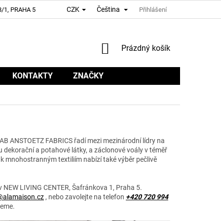
CZK
Čeština
/1, PRAHA 5
Přihlášení
NÁKUPNÍ
Prázdný košík
KOŠÍK
KONTAKTY
ZNAČKY
JAB ANSTOETZ FABRICS řadí mezi mezinárodní lídry na
dekorační a potahové látky, a záclonové voály v téměř
k mnohostranným textiliím nabízí také výběr pečlivě
 v NEW LIVING CENTER, Šafránkova 1, Praha 5.
@alamaison.cz
, nebo zavolejte na telefon
+420 720 994
jeme.