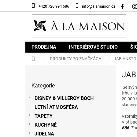
Přejít
+420 720 994 686
info@alamaison.cz
na
obsah
PRODEJNA
INTERIÉROVÉ STUDIO
ŠI
Domů
PRODUKTY PO ZNAČKÁCH
JAB ANSTO
P
JAB
o
Přeskočit
s
Kategorie
kategorie
Se svým
t
trhu v l
r
DISNEY & VILLEROY BOCH
20 000 
a
sladěný
LETNÍ ATMOSFÉRA
n
n
TAPETY
Vzorník
í
V přípa
KUCHYNĚ
p
686
. Zá
JÍDELNA
a