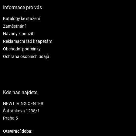
p
í
p
a
Informace pro vás
r
t
v
Katalogy ke stažení
í
k
Zaměstnání
y
v
Návody k použití
ý
Reklamační řád k tapetám
p
Obchodní podmínky
i
s
Ochrana osobních údajů
u
Kde nás najdete
NEW LIVING CENTER
Šafránkova 1238/1
Praha 5
Otevírací doba: