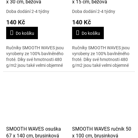
x 30 cm, béžová
x 15 cm, béžová
Doba dodání 2-4 týdny
Doba dodání 2-4 týdny
140 Kč
140 Kč
Do košíku
Do košíku
Ručníky SMOOTH WAVES jsou
Ručníky SMOOTH WAVES jsou
vyrobeny ze 100% bavlněného
vyrobeny ze 100% bavlněného
froté. Díky své hmotnosti 480
froté. Díky své hmotnosti 480
g/m2 jsou také velmi objemné
g/m2 jsou také velmi objemné
a na dotek obzvláště měkké a
a na dotek obzvláště měkké a
nadýchané. K luxusnímu
nadýchané. K luxusnímu
vzhledu...
vzhledu...
SMOOTH WAVES osuška
SMOOTH WAVES ručník 50
67 x 140 cm, brusinková
x 100 cm, brusinková