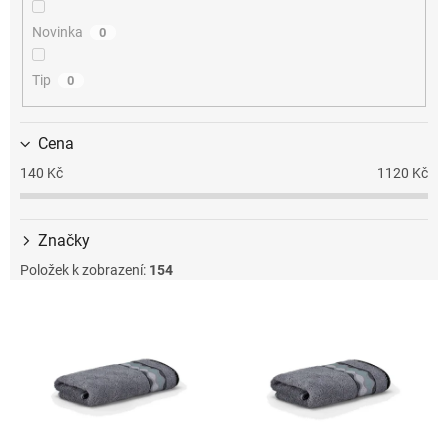
k
t
Novinka
0
ů
Tip
0
Cena
140
Kč
1120
Kč
Značky
Položek k zobrazení:
154
V
ý
p
i
s
p
r