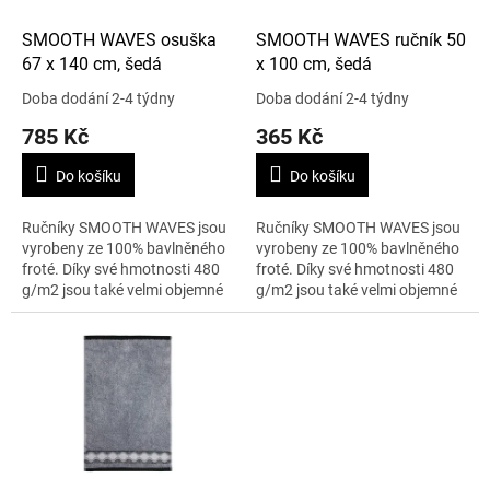
o
d
SMOOTH WAVES osuška
SMOOTH WAVES ručník 50
u
67 x 140 cm, šedá
x 100 cm, šedá
k
Doba dodání 2-4 týdny
Doba dodání 2-4 týdny
t
785 Kč
365 Kč
ů
Do košíku
Do košíku
Ručníky SMOOTH WAVES jsou
Ručníky SMOOTH WAVES jsou
vyrobeny ze 100% bavlněného
vyrobeny ze 100% bavlněného
froté. Díky své hmotnosti 480
froté. Díky své hmotnosti 480
g/m2 jsou také velmi objemné
g/m2 jsou také velmi objemné
a na dotek obzvláště měkké a
a na dotek obzvláště měkké a
nadýchané. K luxusnímu
nadýchané. K luxusnímu
vzhledu...
vzhledu...