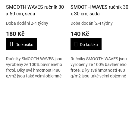
SMOOTH WAVES ručník 30
SMOOTH WAVES ručník 30
x 50 cm, šedá
x 30 cm, šedá
Doba dodání 2-4 týdny
Doba dodání 2-4 týdny
180 Kč
140 Kč
Do košíku
Do košíku
Ručníky SMOOTH WAVES jsou
Ručníky SMOOTH WAVES jsou
vyrobeny ze 100% bavlněného
vyrobeny ze 100% bavlněného
froté. Díky své hmotnosti 480
froté. Díky své hmotnosti 480
g/m2 jsou také velmi objemné
g/m2 jsou také velmi objemné
a na dotek obzvláště měkké a
a na dotek obzvláště měkké a
nadýchané. K luxusnímu
nadýchané. K luxusnímu
vzhledu...
vzhledu...