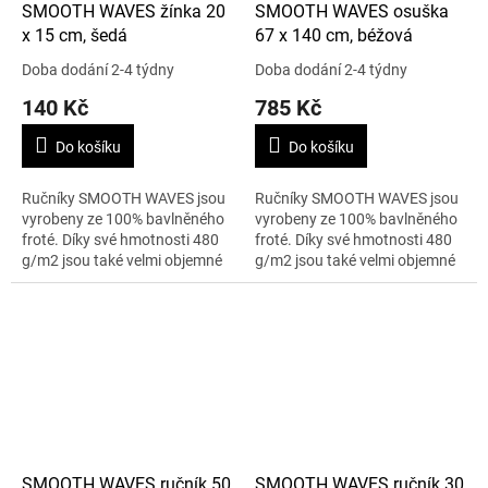
SMOOTH WAVES žínka 20
SMOOTH WAVES osuška
x 15 cm, šedá
67 x 140 cm, béžová
Doba dodání 2-4 týdny
Doba dodání 2-4 týdny
140 Kč
785 Kč
Do košíku
Do košíku
Ručníky SMOOTH WAVES jsou
Ručníky SMOOTH WAVES jsou
vyrobeny ze 100% bavlněného
vyrobeny ze 100% bavlněného
froté. Díky své hmotnosti 480
froté. Díky své hmotnosti 480
g/m2 jsou také velmi objemné
g/m2 jsou také velmi objemné
a na dotek obzvláště měkké a
a na dotek obzvláště měkké a
nadýchané. K luxusnímu
nadýchané. K luxusnímu
vzhledu...
vzhledu...
SMOOTH WAVES ručník 50
SMOOTH WAVES ručník 30