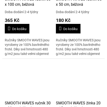
x 100 cm, béžová
x 50 cm, béžová
Doba dodání 2-4 týdny
Doba dodání 2-4 týdny
365 Kč
180 Kč
Do košíku
Do košíku
Ručníky SMOOTH WAVES jsou
Ručníky SMOOTH WAVES jsou
vyrobeny ze 100% bavlněného
vyrobeny ze 100% bavlněného
froté. Díky své hmotnosti 480
froté. Díky své hmotnosti 480
g/m2 jsou také velmi objemné
g/m2 jsou také velmi objemné
a na dotek obzvláště měkké a
a na dotek obzvláště měkké a
nadýchané. K luxusnímu
nadýchané. K luxusnímu
vzhledu...
vzhledu...
SMOOTH WAVES ručník 30
SMOOTH WAVES žínka 20