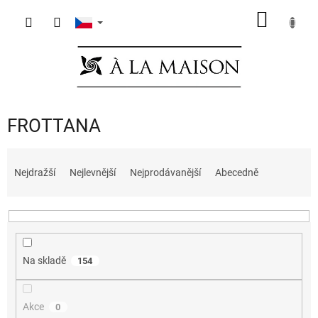
Přejít
NÁKUP
na
obsah
KOŠÍK
FROTTANA
Ř
a
Nejdražší
Nejlevnější
Nejprodávanější
Abecedně
z
e
n
í
p
Na skladě
154
r
o
d
Akce
0
u