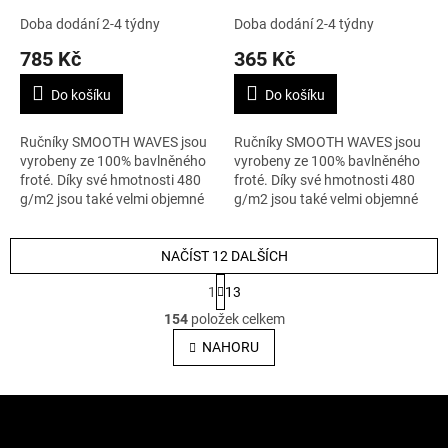
Doba dodání 2-4 týdny
Doba dodání 2-4 týdny
785 Kč
365 Kč
Do košíku
Do košíku
Ručníky SMOOTH WAVES jsou
Ručníky SMOOTH WAVES jsou
vyrobeny ze 100% bavlněného
vyrobeny ze 100% bavlněného
froté. Díky své hmotnosti 480
froté. Díky své hmotnosti 480
g/m2 jsou také velmi objemné
g/m2 jsou také velmi objemné
a na dotek obzvláště měkké a
a na dotek obzvláště měkké a
nadýchané. K luxusnímu
nadýchané. K luxusnímu
vzhledu...
NAČÍST 12 DALŠÍCH
vzhledu...
S
1
13
t
O
r
154
položek celkem
v
á
l
NAHORU
n
á
k
o
d
v
Z
a
á
c
á
n
í