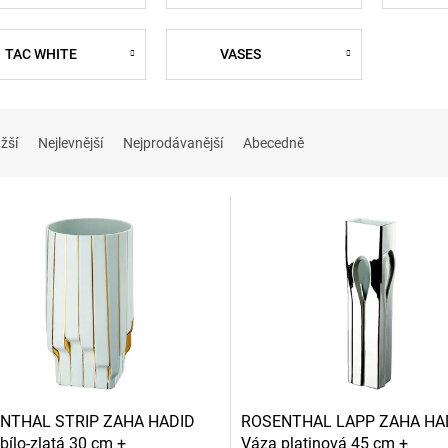
TAC WHITE
VASES
žší
Nejlevnější
Nejprodávanější
Abecedně
NTHAL STRIP ZAHA HADID
ROSENTHAL LAPP ZAHA HA
bílo-zlatá 30 cm +
Váza platinová 45 cm +