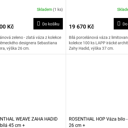
Skladem
(1 ks)
Skla
Do košíku
Do
00 Kč
19 670 Kč
ánová zeleno - zlatá váza z kolekce
Bílá porcelánová váza z limitovan
ěmeckého designera Sebastiana
kolekce 100 ks LAPP irácké archi
ra, výška 26 cm.
Zahy Hadid, výška 37 cm.
NTHAL WEAVE ZAHA HADID
ROSENTHAL HOP Váza bílo - 
bílá 45 cm +
26 cm +