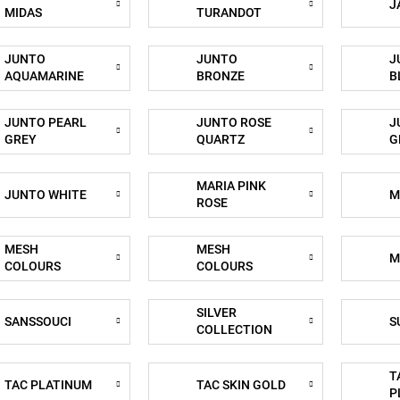
J
MIDAS
TURANDOT
JUNTO
JUNTO
J
AQUAMARINE
BRONZE
B
JUNTO PEARL
JUNTO ROSE
J
GREY
QUARTZ
G
MARIA PINK
JUNTO WHITE
M
ROSE
MESH
MESH
M
COLOURS
COLOURS
CREAM
MOUNTAIN
SILVER
SANSSOUCI
S
COLLECTION
T
TAC PLATINUM
TAC SKIN GOLD
P