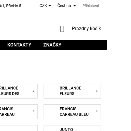
CZK
Čeština
/1, PRAHA 5
Přihlášení
NÁKUPNÍ
Prázdný košík
KOŠÍK
KONTAKTY
ZNAČKY
RILLANCE
BRILLANCE
LEURS DES
FLEURS
LPES
SAUVAGES
RANCIS
FRANCIS
ARREAU
CARREAU BLEU
JUNTO