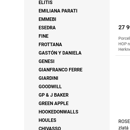
ELITIS
EMILIANA PARATI
EMMEBI
27 9
ESEDRA
FINE
Porcel
HOP n
FROTTANA
Herkne
GASTÓN Y DANIELA
GENESI
GIANFRANCO FERRE
GIARDINI
GOODWILL
GP & J BAKER
GREEN APPLE
HOOKEDONWALLS
HOULES
ROSE
zlatá
CHIVASSO