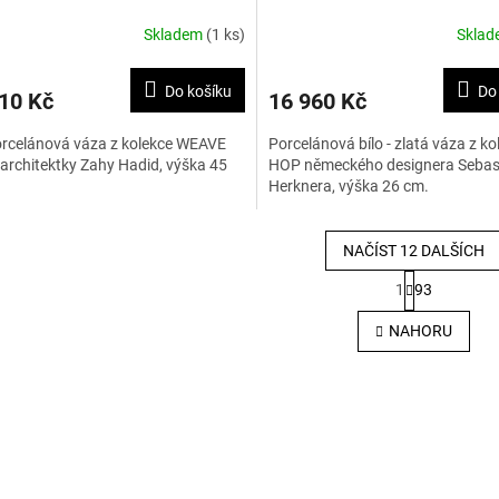
Skladem
(1 ks)
Skla
Do košíku
Do
10 Kč
16 960 Kč
orcelánová váza z kolekce WEAVE
Porcelánová bílo - zlatá váza z ko
 architektky Zahy Hadid, výška 45
HOP německého designera Sebas
Herknera, výška 26 cm.
NAČÍST 12 DALŠÍCH
S
1
93
t
O
r
v
NAHORU
á
l
n
á
k
d
o
a
v
c
á
í
n
p
í
r