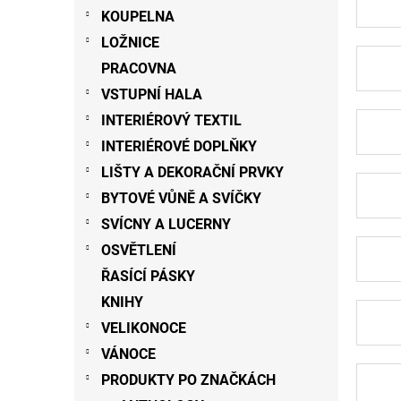
n
KOUPELNA
e
LOŽNICE
l
PRACOVNA
VSTUPNÍ HALA
INTERIÉROVÝ TEXTIL
INTERIÉROVÉ DOPLŇKY
LIŠTY A DEKORAČNÍ PRVKY
BYTOVÉ VŮNĚ A SVÍČKY
SVÍCNY A LUCERNY
OSVĚTLENÍ
ŘASÍCÍ PÁSKY
KNIHY
VELIKONOCE
VÁNOCE
PRODUKTY PO ZNAČKÁCH