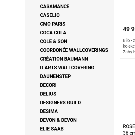
ů
CASAMANCE
CASELIO
CMO PARIS
49 9
COCA COLA
Bílo -
COLE & SON
kolekc
COORDONÉE WALLCOVERINGS
Zahy H
CRÉATION BAUMANN
D´ARTS WALLCOVERING
DAUNENSTEP
DECORI
DELIUS
DESIGNERS GUILD
DESIMA
DEVON & DEVON
ROSEN
ELIE SAAB
36 c