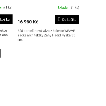
dem
(1 ks)
Skladem
(1 ks)
 košíku
Do košíku
16 960 Kč
lekce
Bílá porcelánová váza z kolekce WEAVE
tiana
irácké architektky Zahy Hadid, výška 35
cm.