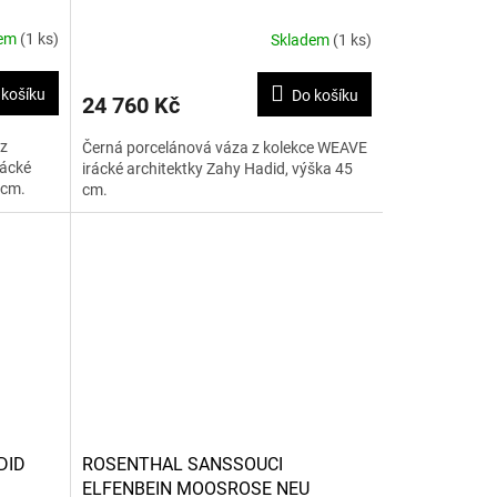
dem
(1 ks)
Skladem
(1 ks)
 košíku
Do košíku
24 760 Kč
 z
Černá porcelánová váza z kolekce WEAVE
rácké
irácké architektky Zahy Hadid, výška 45
 cm.
cm.
DID
ROSENTHAL SANSSOUCI
ELFENBEIN MOOSROSE NEU