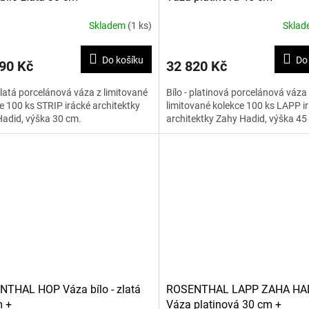
Skladem
(1 ks)
Skla
Do košíku
Do
90 Kč
32 820 Kč
 zlatá porcelánová váza z limitované
Bílo - platinová porcelánová váza
e 100 ks STRIP irácké architektky
limitované kolekce 100 ks LAPP i
adid, výška 30 cm.
architektky Zahy Hadid, výška 45
THAL HOP Váza bílo - zlatá
ROSENTHAL LAPP ZAHA HA
m +
Váza platinová 30 cm +