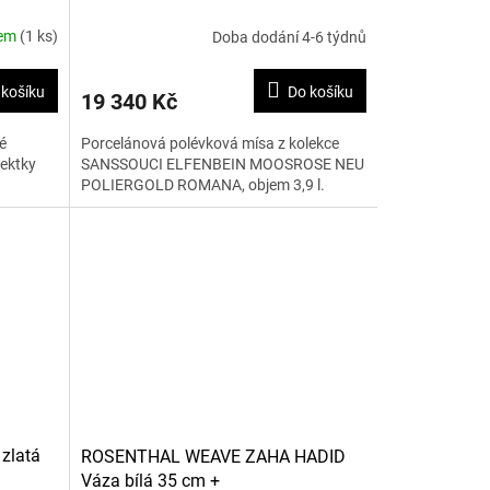
POLIERGOLD ROMANA Polévková
dem
(1 ks)
Doba dodání 4-6 týdnů
mísa 2
 košíku
Do košíku
19 340 Kč
é
Porcelánová polévková mísa z kolekce
tektky
SANSSOUCI ELFENBEIN MOOSROSE NEU
POLIERGOLD ROMANA, objem 3,9 l.
zlatá
ROSENTHAL WEAVE ZAHA HADID
Váza bílá 35 cm +