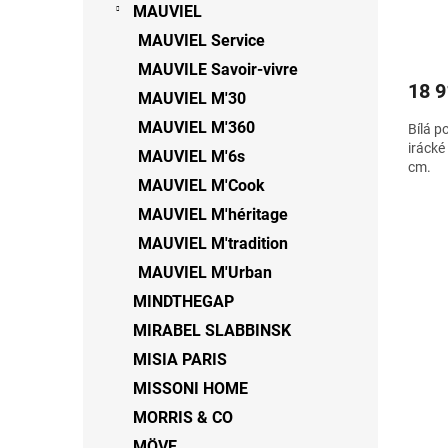
MAUVIEL
MAUVIEL Service
MAUVILE Savoir-vivre
18 9
MAUVIEL M'30
MAUVIEL M'360
Bílá p
irácké
MAUVIEL M'6s
cm.
MAUVIEL M'Cook
MAUVIEL M'héritage
MAUVIEL M'tradition
MAUVIEL M'Urban
MINDTHEGAP
MIRABEL SLABBINSK
MISIA PARIS
MISSONI HOME
MORRIS & CO
MÖVE