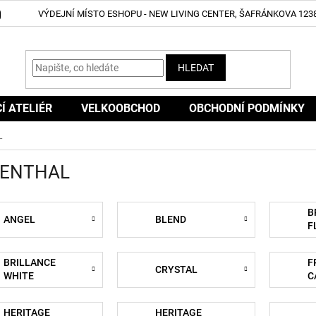
VÝDEJNÍ MÍSTO ESHOPU - NEW LIVING CENTER, ŠAFRÁNKOVA 1238
HLEDAT
CÍ ATELIÉR
VELKOOBCHOD
OBCHODNÍ PODMÍNKY
L
ENTHAL
B
ANGEL
BLEND
F
A
BRILLANCE
F
CRYSTAL
WHITE
C
HERITAGE
HERITAGE