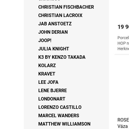
CHRISTIAN FISCHBACHER
CHRISTIAN LACROIX
JAB ANSTOETZ
19 9
JOHN DERIAN
Porcel
JOOP!
HOP n
JULIA KNIGHT
Herkne
K3 BY KENZO TAKADA
KOLARZ
KRAVET
LEE JOFA
LENE BJERRE
LONDONART
LORENZO CASTILLO
MARCEL WANDERS
ROSE
MATTHEW WILLIAMSON
Váza 