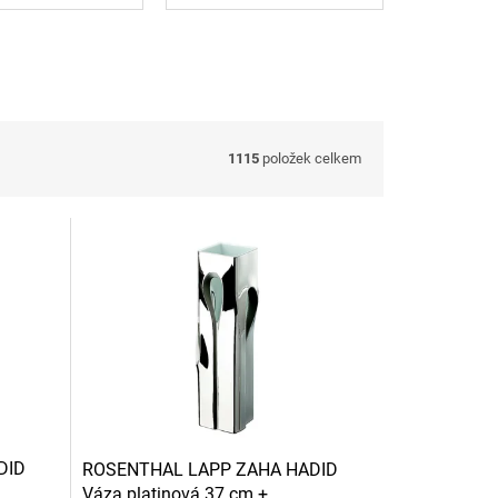
1115
položek celkem
DID
ROSENTHAL LAPP ZAHA HADID
Váza platinová 37 cm +