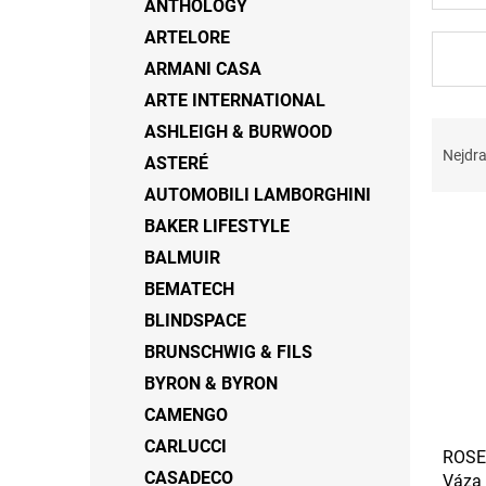
ANTHOLOGY
ARTELORE
ARMANI CASA
ARTE INTERNATIONAL
Ř
ASHLEIGH & BURWOOD
a
Nejdra
ASTERÉ
z
AUTOMOBILI LAMBORGHINI
e
V
n
BAKER LIFESTYLE
ý
í
BALMUIR
p
p
BEMATECH
i
r
s
o
BLINDSPACE
p
d
BRUNSCHWIG & FILS
r
u
BYRON & BYRON
o
k
d
t
CAMENGO
u
ů
CARLUCCI
ROSE
k
CASADECO
Váza 
t