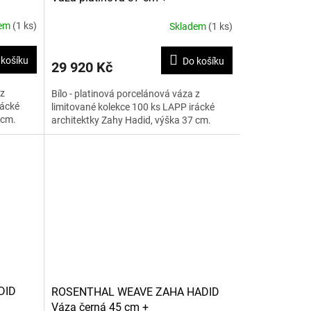
dem
(1 ks)
Skladem
(1 ks)
 košíku
Do košíku
29 920 Kč
 z
Bílo - platinová porcelánová váza z
rácké
limitované kolekce 100 ks LAPP irácké
 cm.
architektky Zahy Hadid, výška 37 cm.
DID
ROSENTHAL WEAVE ZAHA HADID
Váza černá 45 cm +