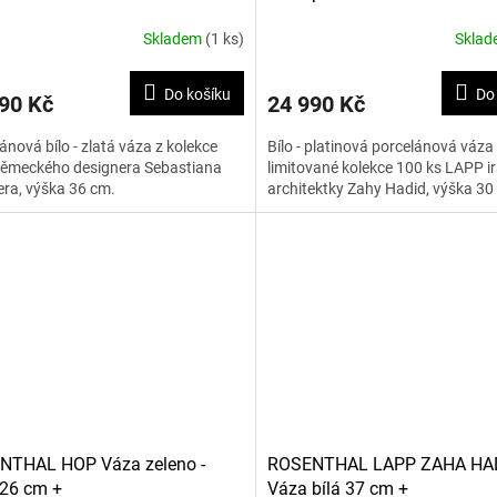
Skladem
(1 ks)
Skla
Do košíku
Do
90 Kč
24 990 Kč
ánová bílo - zlatá váza z kolekce
Bílo - platinová porcelánová váza
ěmeckého designera Sebastiana
limitované kolekce 100 ks LAPP i
ra, výška 36 cm.
architektky Zahy Hadid, výška 30
NTHAL HOP Váza zeleno -
ROSENTHAL LAPP ZAHA HA
 26 cm +
Váza bílá 37 cm +