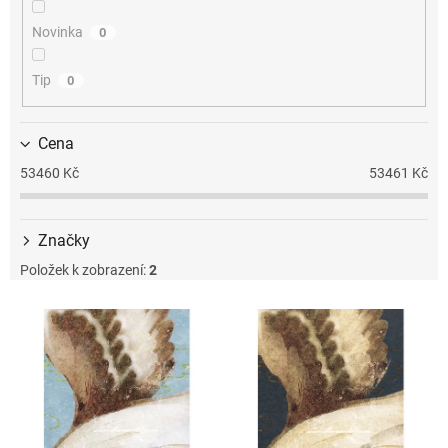
k
t
Novinka
0
ů
Tip
0
Cena
53460
Kč
53461
Kč
Značky
Položek k zobrazení:
2
V
ý
p
i
s
p
r