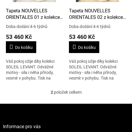
o
d
Tapeta NOUVELLES
Tapeta NOUVELLES
u
ORIENTALES 01 z kolekce
ORIENTALES 02 z kolekce
k
SOLEIL LEVANT
SOLEIL LEVANT
Doba dodání 4-6 týdnů
Doba dodání 4-6 týdnů
t
53 460 Kč
53 460 Kč
ů
Do košíku
Do košíku
Váš pokoj ožije díky kolekci
Váš pokoj ožije díky kolekci
SOLEIL LEVANT. Odvážné
SOLEIL LEVANT. Odvážné
motivy - síla i něha přírody,
motivy - síla i něha přírody,
vesmír v pohybu. Tisk na
vesmír v pohybu. Tisk na
netkané textílii. Cena je
netkané textílii. Cena je
uvedena za 4,2 m x 3 m.
uvedena za 4,2 m x 3 m.
2
položek celkem
O
v
l
Z
á
á
d
p
a
a
Informace pro vás
c