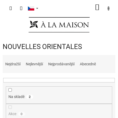
Přejít
NÁKUP
na
obsah
KOŠÍK
NOUVELLES ORIENTALES
Ř
a
Nejdražší
Nejlevnější
Nejprodávanější
Abecedně
z
e
n
í
p
Na skladě
2
r
o
d
Akce
0
u