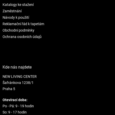
t
í
Katalogy ke stažení
í
p
r
Zaměstnání
v
Návody k použití
k
Reklamační řád k tapetám
y
Obchodní podmínky
v
ý
Ochrana osobních údajů
p
i
s
u
Kde nás najdete
NEW LIVING CENTER
Šafránkova 1238/1
Praha 5
Otevírací doba:
Po - Pá: 9 - 19 hodin
So: 9 - 17 hodin