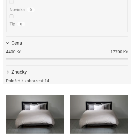
k
t
Novinka
0
ů
Tip
0
Cena
4400
Kč
17700
Kč
Značky
Položek k zobrazení:
14
V
ý
p
i
s
p
r