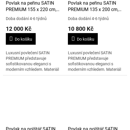
Povlak na peřinu SATIN
Povlak na peřinu SATIN
PREMIUM 155 x 220 cm,
PREMIUM 135 x 200 cm,
šedá/zlatá
šedá/zlatá
Doba dodání 4-6 týdnů
Doba dodání 4-6 týdnů
12 000 Kč
10 800 Kč
Do košíku
Do košíku
Luxusní povlečení SATIN
Luxusní povlečení SATIN
PREMIUM představuje
PREMIUM představuje
sofistikovanou eleganci s
sofistikovanou eleganci s
moderním vzhledem. Materiál
moderním vzhledem. Materiál
je 100% bavlna. Rozměry jsou
je 100% bavlna. Rozměry jsou
155 x 220 cm.
135 x 200 cm.
Povlak na polštář SATIN
Povlak na polštář SATIN