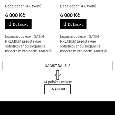
šedá/zlatá
šedá/zlatá
Doba dodání 4-6 týdnů
Doba dodání 4-6 týdnů
6 000 Kč
6 000 Kč
Do košíku
Do košíku
Luxusní povlečení SATIN
Luxusní povlečení SATIN
PREMIUM představuje
PREMIUM představuje
sofistikovanou eleganci s
sofistikovanou eleganci s
moderním vzhledem. Materiál
moderním vzhledem. Materiál
je 100% bavlna. Rozměry jsou
je 100% bavlna. Rozměry jsou
50 x 70 cm.
65 x 65 cm.
NAČÍST DALŠÍ 2
S
1
2
t
O
r
14
položek celkem
v
á
l
NAHORU
n
á
k
o
d
v
Z
a
á
c
á
n
í