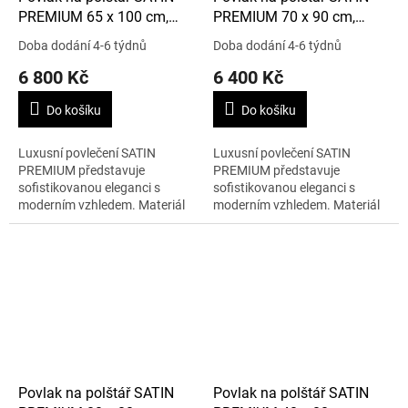
PREMIUM 65 x 100 cm,
PREMIUM 70 x 90 cm,
šedá/zlatá
šedá/zlatá
Doba dodání 4-6 týdnů
Doba dodání 4-6 týdnů
6 800 Kč
6 400 Kč
Do košíku
Do košíku
Luxusní povlečení SATIN
Luxusní povlečení SATIN
PREMIUM představuje
PREMIUM představuje
sofistikovanou eleganci s
sofistikovanou eleganci s
moderním vzhledem. Materiál
moderním vzhledem. Materiál
je 100% bavlna. Rozměry jsou
je 100% bavlna. Rozměry jsou
65 x 100 cm.
70 x 90 cm.
Povlak na polštář SATIN
Povlak na polštář SATIN