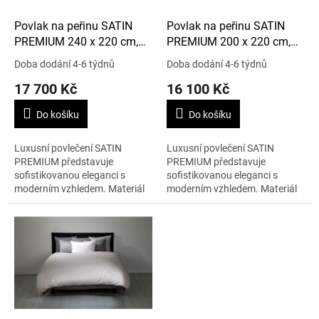
o
d
Povlak na peřinu SATIN
Povlak na peřinu SATIN
u
PREMIUM 240 x 220 cm,
PREMIUM 200 x 220 cm,
k
šedá/zlatá
šedá/zlatá
Doba dodání 4-6 týdnů
Doba dodání 4-6 týdnů
t
17 700 Kč
16 100 Kč
ů
Do košíku
Do košíku
Luxusní povlečení SATIN
Luxusní povlečení SATIN
PREMIUM představuje
PREMIUM představuje
sofistikovanou eleganci s
sofistikovanou eleganci s
moderním vzhledem. Materiál
moderním vzhledem. Materiál
je 100% bavlna. Rozměry jsou
je 100% bavlna. Rozměry jsou
240 x 220 cm.
200 x 220 cm.