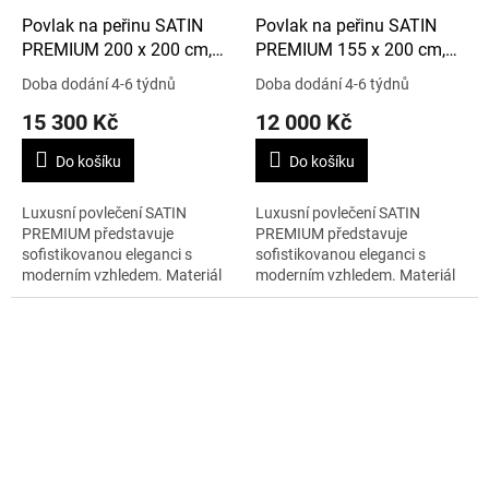
Povlak na peřinu SATIN
Povlak na peřinu SATIN
PREMIUM 200 x 200 cm,
PREMIUM 155 x 200 cm,
šedá/zlatá
šedá/zlatá
Doba dodání 4-6 týdnů
Doba dodání 4-6 týdnů
15 300 Kč
12 000 Kč
Do košíku
Do košíku
Luxusní povlečení SATIN
Luxusní povlečení SATIN
PREMIUM představuje
PREMIUM představuje
sofistikovanou eleganci s
sofistikovanou eleganci s
moderním vzhledem. Materiál
moderním vzhledem. Materiál
je 100% bavlna. Rozměry jsou
je 100% bavlna. Rozměry jsou
200 x 200 cm.
155 x 200 cm.