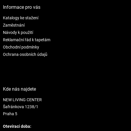
p
í
p
a
Informace pro vás
r
t
v
Katalogy ke stažení
í
k
Zaměstnání
y
v
Návody k použití
ý
Reklamační řád k tapetám
p
Obchodní podmínky
i
s
Ochrana osobních údajů
u
Kde nás najdete
NEW LIVING CENTER
Šafránkova 1238/1
Praha 5
Otevírací doba: