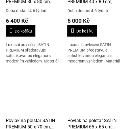
PREMIUM 80 x 80 cm,
PREMIUM 40 x 80 cm,
šedá/zlatá
šedá/zlatá
Doba dodání 4-6 týdnů
Doba dodání 4-6 týdnů
6 400 Kč
6 000 Kč
Do košíku
Do košíku
Luxusní povlečení SATIN
Luxusní povlečení SATIN
PREMIUM představuje
PREMIUM představuje
sofistikovanou eleganci s
sofistikovanou eleganci s
moderním vzhledem. Materiál
moderním vzhledem. Materiál
je 100% bavlna. Rozměry jsou
je 100% bavlna. Rozměry jsou
80 x 80 cm.
40 x 80 cm.
Povlak na polštář SATIN
Povlak na polštář SATIN
PREMIUM 50 x 70 cm,
PREMIUM 65 x 65 cm,