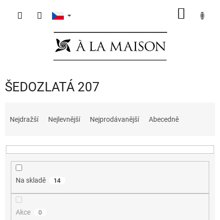
Přejít
NÁKUP
na
obsah
KOŠÍK
ŠEDOZLATÁ 207
Ř
a
Nejdražší
Nejlevnější
Nejprodávanější
Abecedně
z
e
n
í
p
Na skladě
14
r
o
d
Akce
0
u