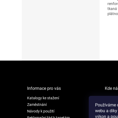
renfor
tkaná 
plátno
g na m
Z
á
p
a
t
Informace pro vás
Kde ná
í
Katalogy ke stažení
NEW LI
Šafránk
Zaměstnání
Používáme c
webu a díky
Praha 5
Návody k použití
výkon a pou
Reklamační řád k tapetám