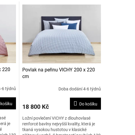
x 220
Povlak na peřinu VICHY 200 x 220
cm
-6 týdnů
Doba dodání 4-6 týdnů
 košíku
Do košíku
18 800 Kč
asé
Ložní povlečení VICHY z dlouhovlasé
erá je
renforcé bavlny nejvyšší kvality, která je
é
tkaná vysokou hustotou v klasické