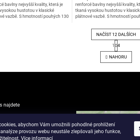
cé bavlny nejvyšší kvality, která je
renforcé bavlny nejvyšší kvality, kt
vysokou hustotou v klasické
tkaná vysokou hustotou v klasick
vé vazbě. S hmotností pouhých 130
plátnové vazbě. S hmotností pou
2 je materiál...
g na m2 je materiál...
NAČÍST 12 DALŠÍCH
S
1
4
t
O
r
v
NAHORU
á
l
n
á
k
d
o
a
v
c
á
í
n
p
í
r
s najdete
v
k
VING CENTER
y
ova 1238/1
ookies, abychom Vám umožnili pohodlné prohlížení
v
ý
 analýze provozu webu neustále zlepšovali jeho funkce,
p
žitelnost.
Více informací