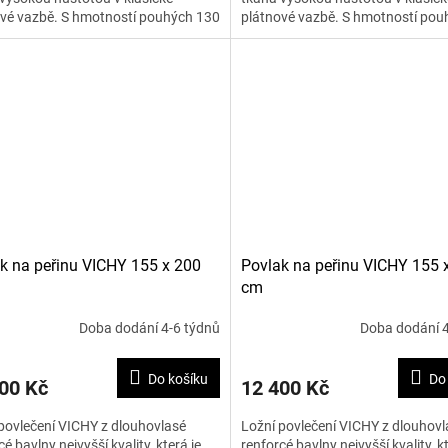
vé vazbě. S hmotností pouhých 130
plátnové vazbě. S hmotností pou
2 je materiál...
g na m2 je materiál...
k na peřinu VICHY 155 x 200
Povlak na peřinu VICHY 155 
cm
Doba dodání 4-6 týdnů
Doba dodání 4
Do košíku
Do
00 Kč
12 400 Kč
povlečení VICHY z dlouhovlasé
Ložní povlečení VICHY z dlouhovl
cé bavlny nejvyšší kvality, která je
renforcé bavlny nejvyšší kvality, kt