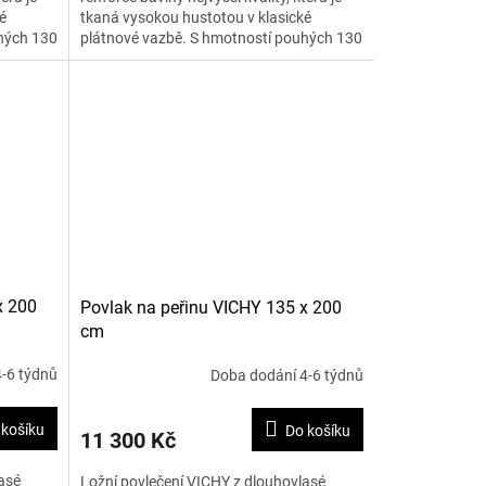
é
tkaná vysokou hustotou v klasické
hých 130
plátnové vazbě. S hmotností pouhých 130
g na m2 je materiál...
x 200
Povlak na peřinu VICHY 135 x 200
cm
-6 týdnů
Doba dodání 4-6 týdnů
 košíku
Do košíku
11 300 Kč
asé
Ložní povlečení VICHY z dlouhovlasé