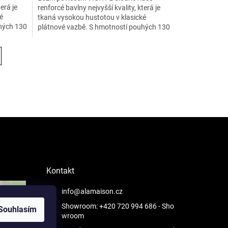
erá je
renforcé bavlny nejvyšší kvality, která je
é
tkaná vysokou hustotou v klasické
hých 130
plátnové vazbě. S hmotností pouhých 130
g na m2 je materiál...
Kontakt
info@alamaison.cz
Showroom: +420 720 994 686
- Sho
Souhlasím
wroom