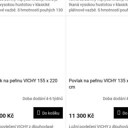
vysokou hustotou v klasické
tkaná vysokou hustotou v klasick
vé vazbě. S hmotností pouhých 130
plátnové vazbě. S hmotností pou
2 je materiál...
g na m2 je materiál...
k na peřinu VICHY 155 x 220
Povlak na peřinu VICHY 135 
cm
Doba dodání 4-6 týdnů
Doba dodání 4
Do košíku
Do
00 Kč
11 300 Kč
povlečení VICHY z dlouhovlasé
Ložní povlečení VICHY z dlouhovl