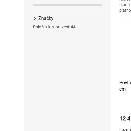
tkaná 
plátno
g na m
Značky
Položek k zobrazení:
44
Povla
cm
12 4
Ložní 