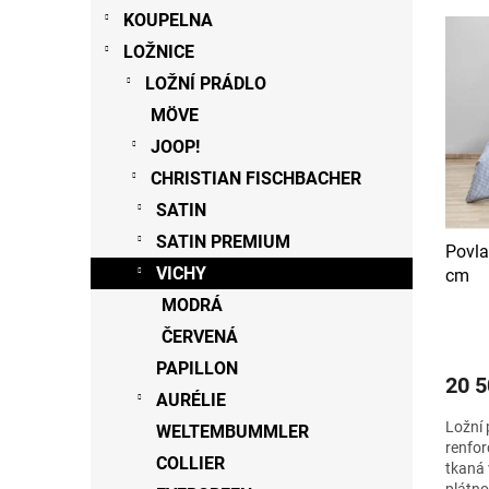
V
n
n
KOUPELNA
ý
í
e
LOŽNICE
p
p
l
LOŽNÍ PRÁDLO
i
r
s
o
MÖVE
p
d
JOOP!
r
u
CHRISTIAN FISCHBACHER
o
k
d
t
SATIN
u
ů
SATIN PREMIUM
Povla
k
VICHY
cm
t
ů
MODRÁ
ČERVENÁ
PAPILLON
20 5
AURÉLIE
Ložní 
WELTEMBUMMLER
renfor
COLLIER
tkaná 