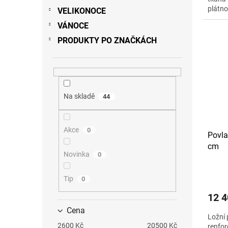
plátno
VELIKONOCE
g na m
VÁNOCE
PRODUKTY PO ZNAČKÁCH
Na skladě
44
Akce
0
Povla
cm
Novinka
0
Tip
0
12 4
Cena
Ložní 
2600
Kč
20500
Kč
renfor