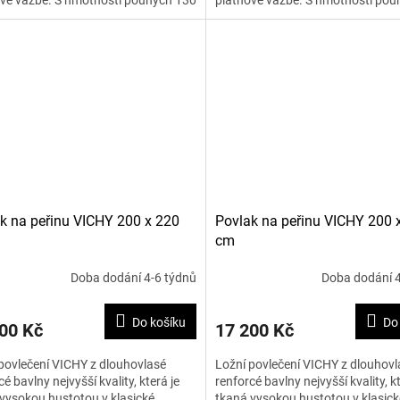
vé vazbě. S hmotností pouhých 130
plátnové vazbě. S hmotností pou
2 je materiál...
g na m2 je materiál...
k na peřinu VICHY 200 x 220
Povlak na peřinu VICHY 200 
cm
Doba dodání 4-6 týdnů
Doba dodání 4
Do košíku
Do
00 Kč
17 200 Kč
povlečení VICHY z dlouhovlasé
Ložní povlečení VICHY z dlouhovl
cé bavlny nejvyšší kvality, která je
renforcé bavlny nejvyšší kvality, kt
vysokou hustotou v klasické
tkaná vysokou hustotou v klasick