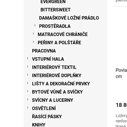
plátno
EVERGREEN
g na m
BITTERSWEET
DAMAŠKOVÉ LOŽNÍ PRÁDLO
PROSTĚRADLA
MATRACOVÉ CHRÁNIČE
PEŘINY A POLŠTÁŘE
PRACOVNA
VSTUPNÍ HALA
INTERIÉROVÝ TEXTIL
Povla
INTERIÉROVÉ DOPLŇKY
cm
LIŠTY A DEKORAČNÍ PRVKY
BYTOVÉ VŮNĚ A SVÍČKY
SVÍCNY A LUCERNY
18 8
OSVĚTLENÍ
Ložní 
ŘASÍCÍ PÁSKY
renfor
KNIHY
tkaná 