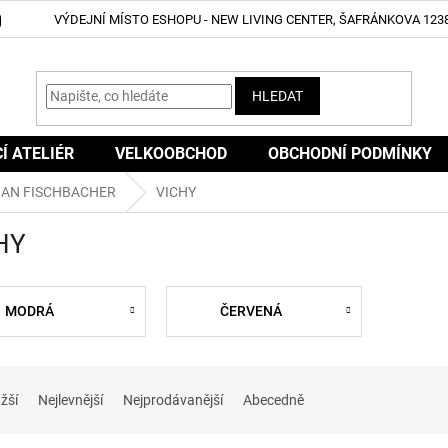
VÝDEJNÍ MÍSTO ESHOPU - NEW LIVING CENTER, ŠAFRÁNKOVA 1238
HLEDAT
CÍ ATELIÉR
VELKOOBCHOD
OBCHODNÍ PODMÍNKY
IAN FISCHBACHER
VICHY
HY
MODRÁ
ČERVENÁ
žší
Nejlevnější
Nejprodávanější
Abecedně