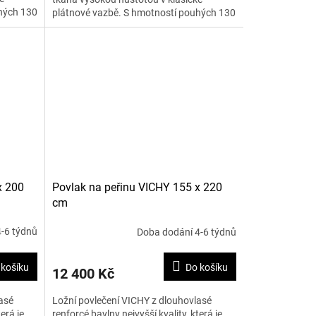
hých 130
plátnové vazbě. S hmotností pouhých 130
g na m2 je materiál...
x 200
Povlak na peřinu VICHY 155 x 220
cm
-6 týdnů
Doba dodání 4-6 týdnů
 košíku
Do košíku
12 400 Kč
asé
Ložní povlečení VICHY z dlouhovlasé
erá je
renforcé bavlny nejvyšší kvality, která je