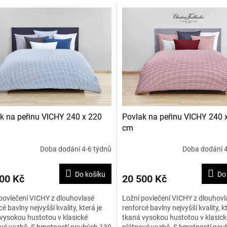
k na peřinu VICHY 240 x 220
Povlak na peřinu VICHY 240 
cm
Doba dodání 4-6 týdnů
Doba dodání 4
Do košíku
Do
00 Kč
20 500 Kč
povlečení VICHY z dlouhovlasé
Ložní povlečení VICHY z dlouhovl
cé bavlny nejvyšší kvality, která je
renforcé bavlny nejvyšší kvality, kt
vysokou hustotou v klasické
tkaná vysokou hustotou v klasick