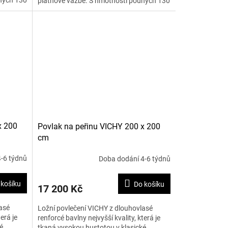
hých 130
plátnové vazbě. S hmotností pouhých 130
g na m2 je materiál...
x 200
Povlak na peřinu VICHY 200 x 200
cm
-6 týdnů
Doba dodání 4-6 týdnů
 košíku
Do košíku
17 200 Kč
asé
Ložní povlečení VICHY z dlouhovlasé
erá je
renforcé bavlny nejvyšší kvality, která je
é
tkaná vysokou hustotou v klasické