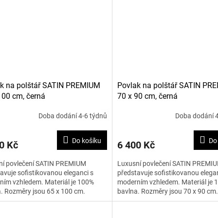
k na polštář SATIN PREMIUM
Povlak na polštář SATIN PR
100 cm, černá
70 x 90 cm, černá
Doba dodání 4-6 týdnů
Doba dodání 4
Do košíku
Do
0 Kč
6 400 Kč
ní povlečení SATIN PREMIUM
Luxusní povlečení SATIN PREMI
avuje sofistikovanou eleganci s
představuje sofistikovanou elegan
ím vzhledem. Materiál je 100%
moderním vzhledem. Materiál je 
. Rozměry jsou 65 x 100 cm.
bavlna. Rozměry jsou 70 x 90 cm.