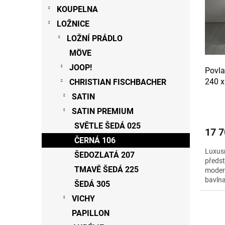
s
o
n
KOUPELNA
p
d
e
LOŽNICE
r
u
l
o
LOŽNÍ PRÁDLO
k
d
t
MÖVE
u
ů
JOOP!
Povl
k
240 x
CHRISTIAN FISCHBACHER
t
ů
SATIN
SATIN PREMIUM
SVĚTLE ŠEDÁ 025
17 7
ČERNÁ 106
Luxus
ŠEDOZLATÁ 207
předst
TMAVĚ ŠEDÁ 225
modern
bavlna
ŠEDÁ 305
VICHY
PAPILLON