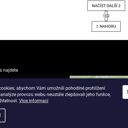
NAČÍST DALŠÍ 2
S
1
2
t
O
r
v
NAHORU
á
l
n
á
k
d
o
a
v
c
á
í
n
p
í
r
s najdete
v
k
VING CENTER
y
ova 1238/1
ookies, abychom Vám umožnili pohodlné prohlížení
v
ý
 analýze provozu webu neustále zlepšovali jeho funkce,
p
žitelnost.
Více informací
i
cí doba:
s
 9 - 19 hodin
í
u
17 hodin