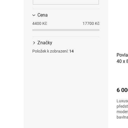
Cena
4400
Kč
17700
Kč
Značky
Položek k zobrazení:
14
Povla
40 x 
6 00
Luxus
předst
modern
bavlna