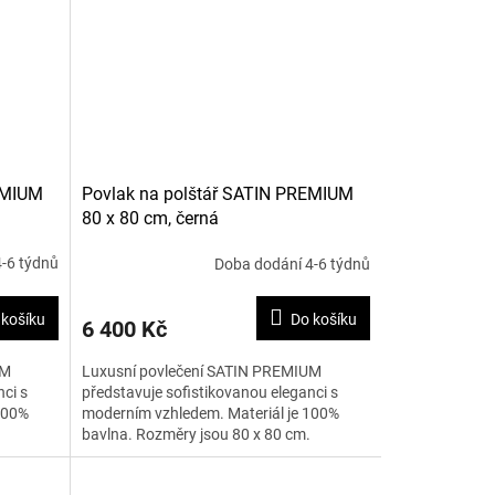
EMIUM
Povlak na polštář SATIN PREMIUM
80 x 80 cm, černá
-6 týdnů
Doba dodání 4-6 týdnů
 košíku
Do košíku
6 400 Kč
UM
Luxusní povlečení SATIN PREMIUM
ci s
představuje sofistikovanou eleganci s
100%
moderním vzhledem. Materiál je 100%
bavlna. Rozměry jsou 80 x 80 cm.