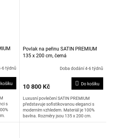
EMIUM
Povlak na peřinu SATIN PREMIUM
135 x 200 cm, černá
-6 týdnů
Doba dodání 4-6 týdnů
 košíku
Do košíku
10 800 Kč
UM
Luxusní povlečení SATIN PREMIUM
ci s
představuje sofistikovanou eleganci s
100%
moderním vzhledem. Materiál je 100%
cm.
bavlna. Rozměry jsou 135 x 200 cm.