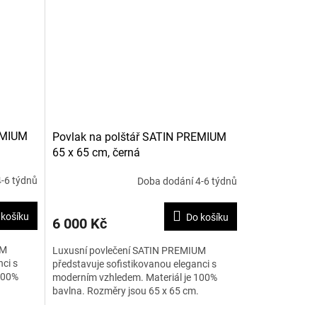
EMIUM
Povlak na polštář SATIN PREMIUM
65 x 65 cm, černá
-6 týdnů
Doba dodání 4-6 týdnů
 košíku
Do košíku
6 000 Kč
UM
Luxusní povlečení SATIN PREMIUM
ci s
představuje sofistikovanou eleganci s
100%
moderním vzhledem. Materiál je 100%
bavlna. Rozměry jsou 65 x 65 cm.