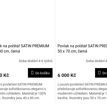
k na polštář SATIN PREMIUM
Povlak na polštář SATIN PR
80 cm, černá
50 x 70 cm, černá
Doba dodání 4-6 týdnů
Doba dodání 4
Do košíku
Do
0 Kč
6 000 Kč
ní povlečení SATIN PREMIUM
Luxusní povlečení SATIN PREMI
avuje sofistikovanou eleganci s
představuje sofistikovanou elegan
ím vzhledem. Materiál je 100%
moderním vzhledem. Materiál je 
. Rozměry jsou 40 x 80 cm.
bavlna. Rozměry jsou 50 x 70 cm.