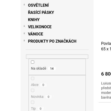
OSVĚTLENÍ
ŘASÍCÍ PÁSKY
KNIHY
VELIKONOCE
VÁNOCE
PRODUKTY PO ZNAČKÁCH
Povla
65 x 
Na skladě
14
6 80
Luxus
Akce
0
předst
modern
Novinka
0
bavlna
Tip
0