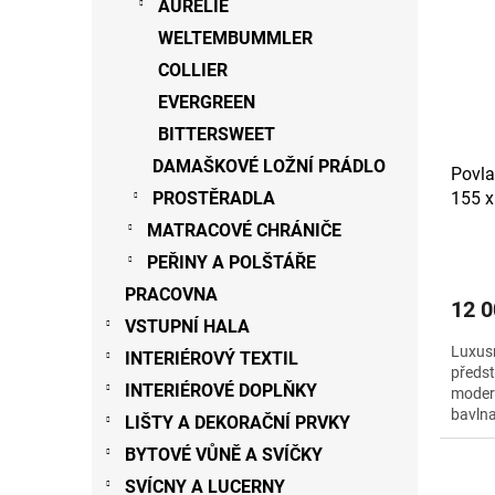
AURÉLIE
WELTEMBUMMLER
COLLIER
EVERGREEN
BITTERSWEET
DAMAŠKOVÉ LOŽNÍ PRÁDLO
Povl
PROSTĚRADLA
155 x
MATRACOVÉ CHRÁNIČE
PEŘINY A POLŠTÁŘE
PRACOVNA
12 0
VSTUPNÍ HALA
Luxus
INTERIÉROVÝ TEXTIL
předst
INTERIÉROVÉ DOPLŇKY
modern
bavlna
LIŠTY A DEKORAČNÍ PRVKY
BYTOVÉ VŮNĚ A SVÍČKY
SVÍCNY A LUCERNY