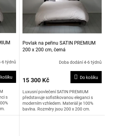
EMIUM
Povlak na peřinu SATIN PREMIUM
200 x 200 cm, černá
-6 týdnů
Doba dodání 4-6 týdnů
 košíku
Do košíku
15 300 Kč
UM
Luxusní povlečení SATIN PREMIUM
ci s
představuje sofistikovanou eleganci s
100%
moderním vzhledem. Materiál je 100%
cm.
bavlna. Rozměry jsou 200 x 200 cm.