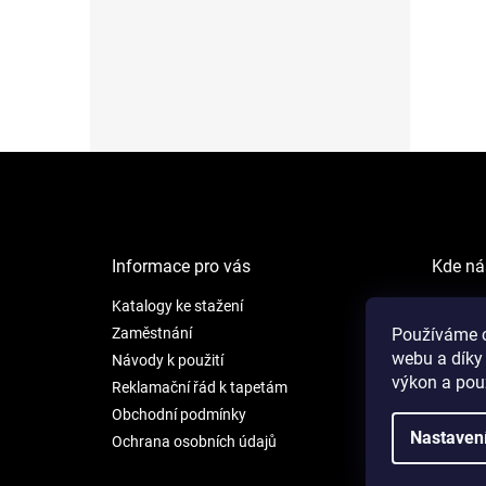
Z
á
p
a
t
Informace pro vás
Kde ná
í
Katalogy ke stažení
NEW LI
Šafránk
Zaměstnání
Používáme c
webu a díky
Praha 5
Návody k použití
výkon a pou
Reklamační řád k tapetám
Otevíra
Obchodní podmínky
Po - Pá:
Nastaven
Ochrana osobních údajů
So: 9 - 