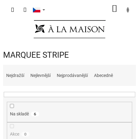
Přejít
NÁKUP
na
obsah
KOŠÍK
MARQUEE STRIPE
Ř
a
Nejdražší
Nejlevnější
Nejprodávanější
Abecedně
z
e
n
í
p
Na skladě
6
r
o
d
Akce
0
u