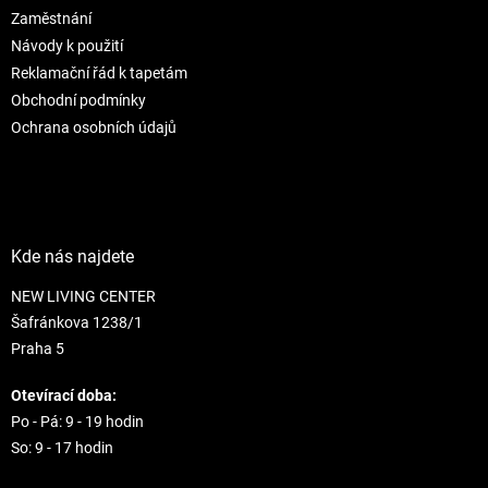
r
Zaměstnání
v
Návody k použití
k
Reklamační řád k tapetám
y
Obchodní podmínky
v
ý
Ochrana osobních údajů
p
i
s
u
Kde nás najdete
NEW LIVING CENTER
Šafránkova 1238/1
Praha 5
Otevírací doba:
Po - Pá: 9 - 19 hodin
So: 9 - 17 hodin