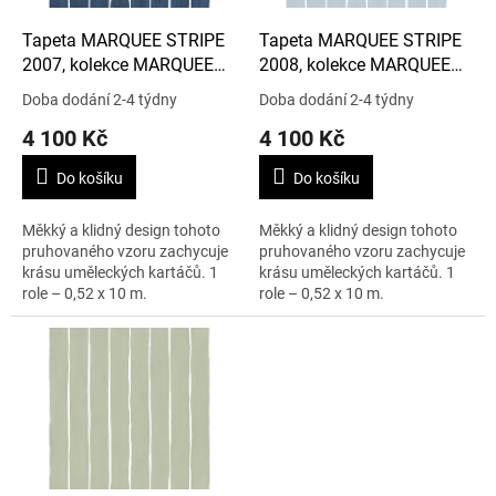
o
d
Tapeta MARQUEE STRIPE
Tapeta MARQUEE STRIPE
u
2007, kolekce MARQUEE
2008, kolekce MARQUEE
k
STRIPES
STRIPES
Doba dodání 2-4 týdny
Doba dodání 2-4 týdny
t
4 100 Kč
4 100 Kč
ů
Do košíku
Do košíku
Měkký a klidný design tohoto
Měkký a klidný design tohoto
pruhovaného vzoru zachycuje
pruhovaného vzoru zachycuje
krásu uměleckých kartáčů. 1
krásu uměleckých kartáčů. 1
role – 0,52 x 10 m.
role – 0,52 x 10 m.