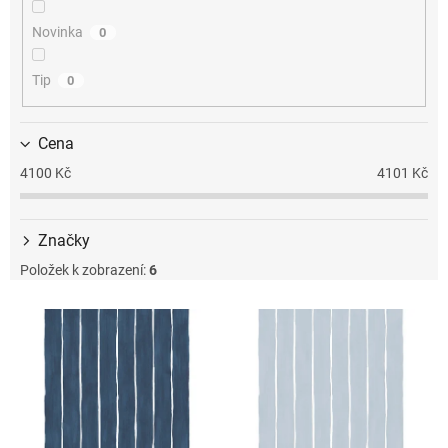
k
t
Novinka
0
ů
Tip
0
Cena
4100
Kč
4101
Kč
Značky
Položek k zobrazení:
6
V
ý
p
i
s
p
r