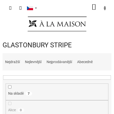
Přejít
NÁKUP
na
obsah
KOŠÍK
GLASTONBURY STRIPE
Ř
a
Nejdražší
Nejlevnější
Nejprodávanější
Abecedně
z
e
n
í
p
Na skladě
7
r
o
d
Akce
0
u