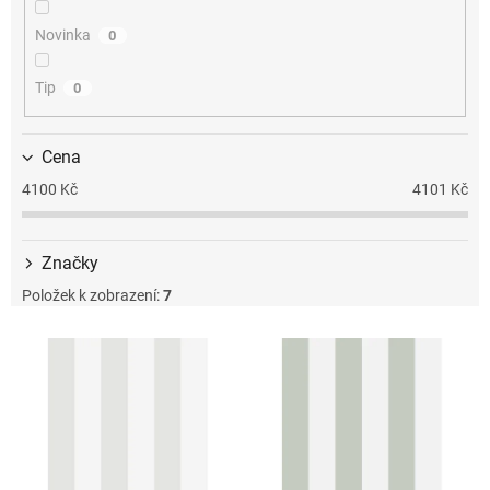
k
t
Novinka
0
ů
Tip
0
Cena
4100
Kč
4101
Kč
Značky
Položek k zobrazení:
7
V
ý
p
i
s
p
r