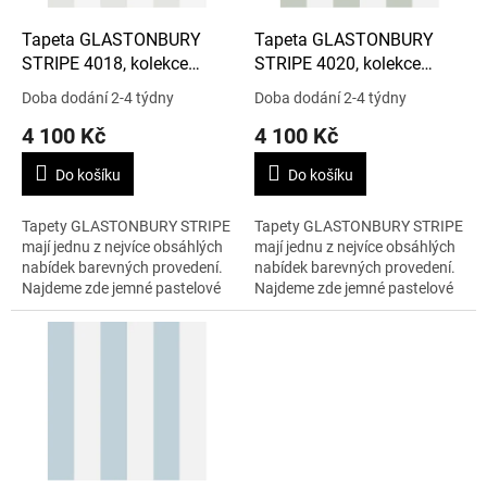
o
d
Tapeta GLASTONBURY
Tapeta GLASTONBURY
u
STRIPE 4018, kolekce
STRIPE 4020, kolekce
k
MARQUEE STRIPES
MARQUEE STRIPES
Doba dodání 2-4 týdny
Doba dodání 2-4 týdny
t
4 100 Kč
4 100 Kč
ů
Do košíku
Do košíku
Tapety GLASTONBURY STRIPE
Tapety GLASTONBURY STRIPE
mají jednu z nejvíce obsáhlých
mají jednu z nejvíce obsáhlých
nabídek barevných provedení.
nabídek barevných provedení.
Najdeme zde jemné pastelové
Najdeme zde jemné pastelové
barvy ale i dramatické růžové
barvy ale i dramatické růžové
pruhy. 1 role – 0,53 x 10 m.
pruhy. 1 role – 0,53 x 10 m.