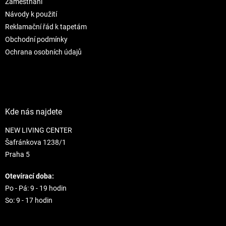
r
Zaměstnání
v
Návody k použití
k
Reklamační řád k tapetám
y
Obchodní podmínky
v
ý
Ochrana osobních údajů
p
i
s
u
Kde nás najdete
NEW LIVING CENTER
Šafránkova 1238/1
Praha 5
Otevírací doba:
Po - Pá: 9 - 19 hodin
So: 9 - 17 hodin