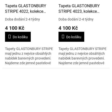
Tapeta GLASTONBURY
Tapeta GLASTONBURY
STRIPE 4022, kolekce
STRIPE 4023, kolekce
MARQUEE STRIPES
MARQUEE STRIPES
Doba dodání 2-4 týdny
Doba dodání 2-4 týdny
4 100 Kč
4 100 Kč
Do košíku
Do košíku
Tapety GLASTONBURY STRIPE
Tapety GLASTONBURY STRIPE
mají jednu z nejvíce obsáhlých
mají jednu z nejvíce obsáhlých
nabídek barevných provedení.
nabídek barevných provedení.
Najdeme zde jemné pastelové
Najdeme zde jemné pastelové
barvy ale i dramatické růžové
barvy ale i dramatické růžové
pruhy. 1 role – 0,53 x 10 m.
pruhy. 1 role – 0,53 x 10 m.