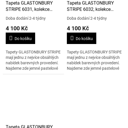
Tapeta GLASTONBURY
Tapeta GLASTONBURY
STRIPE 6031, kolekce
STRIPE 6032, kolekce
MARQUEE STRIPES
MARQUEE STRIPES
Doba dodání 2-4 týdny
Doba dodání 2-4 týdny
4 100 Kč
4 100 Kč
Do košíku
Do košíku
Tapety GLASTONBURY STRIPE
Tapety GLASTONBURY STRIPE
mají jednu z nejvíce obsáhlých
mají jednu z nejvíce obsáhlých
nabídek barevných provedení.
nabídek barevných provedení.
Najdeme zde jemné pastelové
Najdeme zde jemné pastelové
barvy ale i dramatické růžové
barvy ale i dramatické růžové
pruhy. 1 role – 0,53 x 10 m.
pruhy. 1 role – 0,53 x 10 m.
Tapeta GLASTONBURY