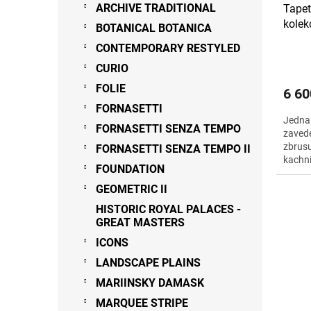
ARCHIVE TRADITIONAL
Tape
kole
BOTANICAL BOTANICA
CONTEMPORARY RESTYLED
CURIO
FOLIE
6 60
FORNASETTI
Jedna 
FORNASETTI SENZA TEMPO
zavede
zbrusu
FORNASETTI SENZA TEMPO II
kachní
FOUNDATION
krémov
GEOMETRIC II
HISTORIC ROYAL PALACES -
GREAT MASTERS
ICONS
LANDSCAPE PLAINS
MARIINSKY DAMASK
MARQUEE STRIPE