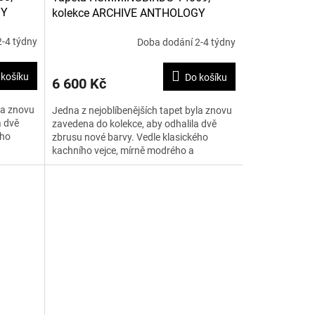
GY
kolekce ARCHIVE ANTHOLOGY
-4 týdny
Doba dodání 2-4 týdny
 košíku
Do košíku
6 600 Kč
la znovu
Jedna z nejoblíbenějších tapet byla znovu
a dvě
zavedena do kolekce, aby odhalila dvě
ého
zbrusu nové barvy. Vedle klasického
kachního vejce, mírně modrého a
krémového podkladu jsou dvě...