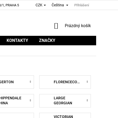
CZK
Čeština
/1, PRAHA 5
Přihlášení
NÁKUPNÍ
Prázdný košík
KOŠÍK
KONTAKTY
ZNAČKY
GERTON
FLORENCECOURT
HIPPENDALE
LARGE
HINA
GEORGIAN
ROPE TRELLIS
VICTORIAN