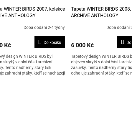
a WINTER BIRDS 2007, kolekce
Tapeta WINTER BIRDS 2008, 
IVE ANTHOLOGY
ARCHIVE ANTHOLOGY
Doba dodání 2-4 týdny
Doba dodání 2
Do košíku
Do
0 Kč
6 000 Kč
ový design WINTER BIRDS byl
Tapetový design WINTER BIRDS b
n skrytý v dolní části archivní
objeven skrytý v dolní části archiv
y. Tento nádherný starý tisk
zásuvky. Tento nádherný starý ti
je zahradní ptáky, kteří se nacházejí
odhaluje zahradní ptáky, kteří se 
rnitými keři. Tapeta...
mezi trnitými keři. Tapeta...