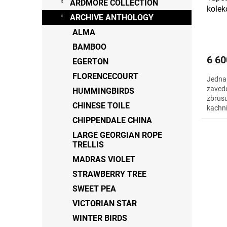
ARDMORE COLLECTION
kole
t
ARCHIVE ANTHOLOGY
ů
ALMA
BAMBOO
6 60
EGERTON
FLORENCECOURT
Jedna 
zavede
HUMMINGBIRDS
zbrusu
CHINESE TOILE
kachní
krémov
CHIPPENDALE CHINA
LARGE GEORGIAN ROPE
TRELLIS
MADRAS VIOLET
STRAWBERRY TREE
SWEET PEA
VICTORIAN STAR
WINTER BIRDS