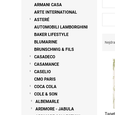
n
ARMANI CASA
e
ARTE INTERNATIONAL
l
ASTERÉ
AUTOMOBILI LAMBORGHINI
BAKER LIFESTYLE
Ř
a
BLUMARINE
Nejdra
z
BRUNSCHWIG & FILS
e
CASADECO
V
n
ý
í
CASAMANCE
p
p
CASELIO
i
r
CMO PARIS
s
o
p
d
COCA COLA
r
u
COLE & SON
o
k
ALBEMARLE
d
t
u
ů
ARDMORE - JABULA
Tape
k