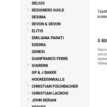
DELIUS
DESIGNERS GUILD
Tape
kole
DESIMA
DEVON & DEVON
ELITIS
EMILIANA PARATI
5 80
ESEDRA
Člen k
GENESI
vytvoř
GIANFRANCO FERRE
tapeta
tištěn
GIARDINI
levandu
GP & J BAKER
HOOKEDONWALLS
CHRISTIAN FISCHBACHER
CHRISTIAN LACROIX
JOHN DERIAN