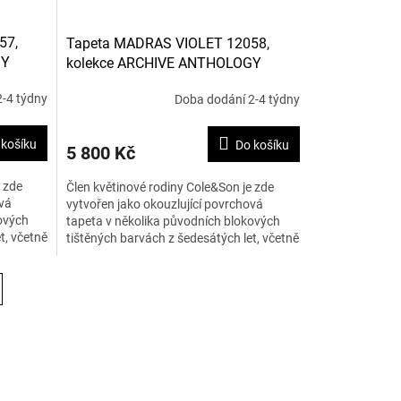
57,
Tapeta MADRAS VIOLET 12058,
GY
kolekce ARCHIVE ANTHOLOGY
-4 týdny
Doba dodání 2-4 týdny
 košíku
Do košíku
5 800 Kč
 zde
Člen květinové rodiny Cole&Son je zde
ová
vytvořen jako okouzlující povrchová
ových
tapeta v několika původních blokových
t, včetně
tištěných barvách z šedesátých let, včetně
levandule s olivami,...