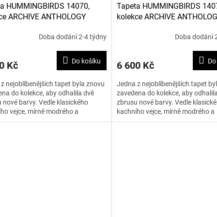
ta HUMMINGBIRDS 14070,
Tapeta HUMMINGBIRDS 140
kce ARCHIVE ANTHOLOGY
kolekce ARCHIVE ANTHOLO
Doba dodání 2-4 týdny
Doba dodání 2
Do košíku
Do
0 Kč
6 600 Kč
z nejoblíbenějších tapet byla znovu
Jedna z nejoblíbenějších tapet by
na do kolekce, aby odhalila dvě
zavedena do kolekce, aby odhalil
 nové barvy. Vedle klasického
zbrusu nové barvy. Vedle klasick
ho vejce, mírně modrého a
kachního vejce, mírně modrého a
ého podkladu jsou dvě...
krémového podkladu jsou dvě...