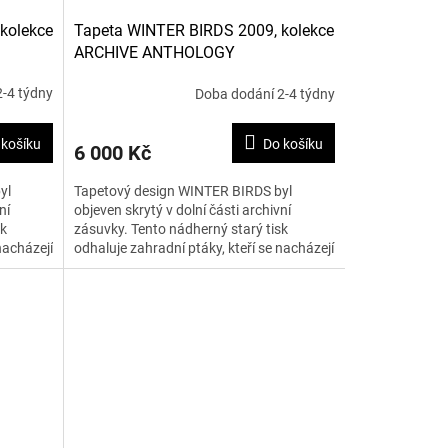
kolekce
Tapeta WINTER BIRDS 2009, kolekce
ARCHIVE ANTHOLOGY
-4 týdny
Doba dodání 2-4 týdny
 košíku
Do košíku
6 000 Kč
yl
Tapetový design WINTER BIRDS byl
ní
objeven skrytý v dolní části archivní
sk
zásuvky. Tento nádherný starý tisk
nacházejí
odhaluje zahradní ptáky, kteří se nacházejí
mezi trnitými keři. Tapeta...