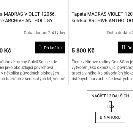
ta MADRAS VIOLET 12056,
Tapeta MADRAS VIOLET 120
kce ARCHIVE ANTHOLOGY
kolekce ARCHIVE ANTHOLO
Doba dodání 2-4 týdny
Doba dodání 2
Do košíku
Do
0 Kč
5 800 Kč
větinové rodiny Cole&Son je zde
Člen květinové rodiny Cole&Son je
en jako okouzlující povrchová
vytvořen jako okouzlující povrch
 v několika původních blokových
tapeta v několika původních blok
ých barvách z šedesátých let, včetně
tištěných barvách z šedesátých le
le s olivami,...
levandule s olivami,...
NAČÍST 12 DALŠÍCH
S
1
6
t
O
r
v
NAHORU
á
l
n
á
k
d