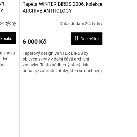
71,
Tapeta WINTER BIRDS 2006, kolekce
GY
ARCHIVE ANTHOLOGY
-4 týdny
Doba dodání 2-4 týdny
 košíku
Do košíku
6 000 Kč
la znovu
Tapetový design WINTER BIRDS byl
a dvě
objeven skrytý v dolní části archivní
ého
zásuvky. Tento nádherný starý tisk
odhaluje zahradní ptáky, kteří se nacházejí
mezi trnitými keři. Tapeta...