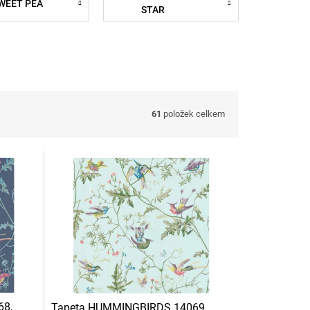
WEET PEA
STAR
61
položek celkem
68,
Tapeta HUMMINGBIRDS 14069,