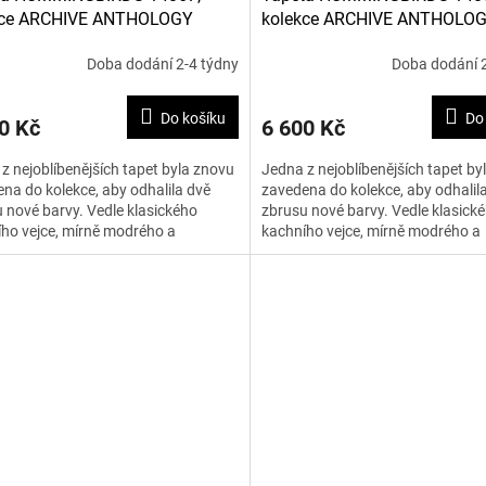
kce ARCHIVE ANTHOLOGY
kolekce ARCHIVE ANTHOLO
Doba dodání 2-4 týdny
Doba dodání 2
Do košíku
Do
0 Kč
6 600 Kč
z nejoblíbenějších tapet byla znovu
Jedna z nejoblíbenějších tapet by
na do kolekce, aby odhalila dvě
zavedena do kolekce, aby odhalil
 nové barvy. Vedle klasického
zbrusu nové barvy. Vedle klasick
ho vejce, mírně modrého a
kachního vejce, mírně modrého a
ého podkladu jsou dvě...
krémového podkladu jsou dvě...