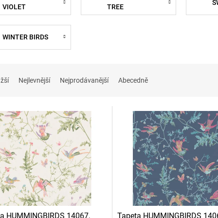
S
VIOLET
TREE
WINTER BIRDS
žší
Nejlevnější
Nejprodávanější
Abecedně
ta HUMMINGBIRDS 14067,
Tapeta HUMMINGBIRDS 140