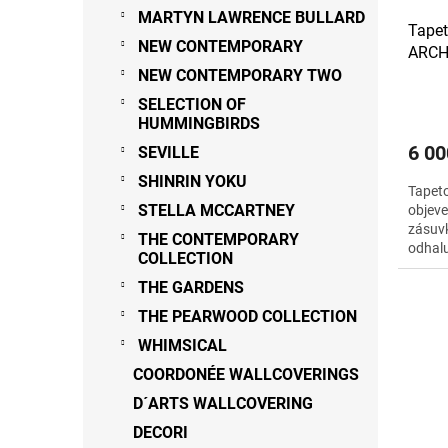
MARTYN LAWRENCE BULLARD
Tapet
NEW CONTEMPORARY
ARCH
NEW CONTEMPORARY TWO
SELECTION OF
HUMMINGBIRDS
6 00
SEVILLE
SHINRIN YOKU
Tapet
STELLA MCCARTNEY
objeve
zásuvk
THE CONTEMPORARY
odhalu
COLLECTION
mezi t
THE GARDENS
THE PEARWOOD COLLECTION
WHIMSICAL
COORDONÉE WALLCOVERINGS
D´ARTS WALLCOVERING
DECORI