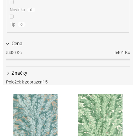
k
t
Novinka
0
ů
Tip
0
Cena
5400
Kč
5401
Kč
Značky
Položek k zobrazení:
5
V
ý
p
i
s
p
r