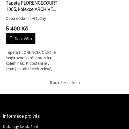
Tapeta FLORENCECOURT
1005, kolekce ARCHIVE
ANTHOLOGY
Doba dodání 2-4 týdny
5 400 Kč
Do košíku
Tapeta FLORENCECOURT je
inspirovaná krásnou zelení
kolem nás. K dostání je v
jemných odstínech zelené,
béžové a šedé. 1 role – 0,53 x
10 m.
5
položek celkem
O
v
l
Z
á
á
d
p
a
a
Informace pro vás
c
t
í
Katalogy ke stažení
í
p