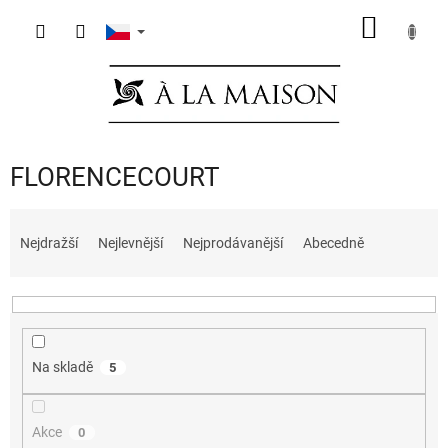
Přejít
NÁKUP
na
obsah
KOŠÍK
FLORENCECOURT
Ř
a
Nejdražší
Nejlevnější
Nejprodávanější
Abecedně
z
e
n
í
p
Na skladě
5
r
o
d
Akce
0
u