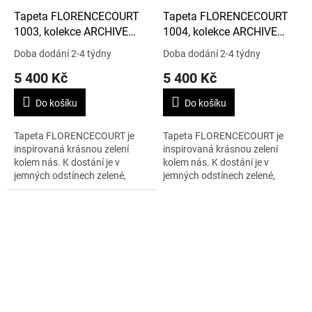
Tapeta FLORENCECOURT
Tapeta FLORENCECOURT
1003, kolekce ARCHIVE
1004, kolekce ARCHIVE
ANTHOLOGY
ANTHOLOGY
Doba dodání 2-4 týdny
Doba dodání 2-4 týdny
5 400 Kč
5 400 Kč
Do košíku
Do košíku
Tapeta FLORENCECOURT je
Tapeta FLORENCECOURT je
inspirovaná krásnou zelení
inspirovaná krásnou zelení
kolem nás. K dostání je v
kolem nás. K dostání je v
jemných odstínech zelené,
jemných odstínech zelené,
béžové a šedé. 1 role – 0,53 x
béžové a šedé. 1 role – 0,53 x
10 m.
10 m.