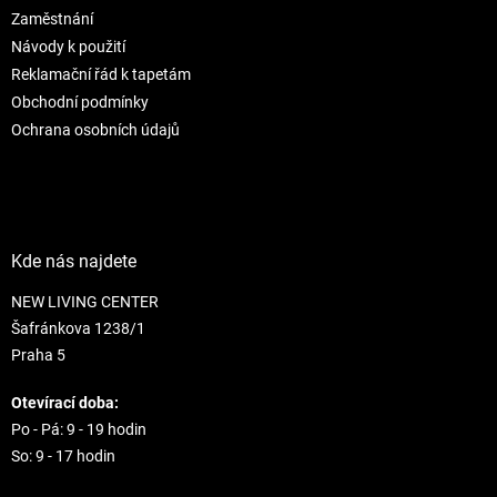
r
Zaměstnání
v
Návody k použití
k
Reklamační řád k tapetám
y
Obchodní podmínky
v
ý
Ochrana osobních údajů
p
i
s
u
Kde nás najdete
NEW LIVING CENTER
Šafránkova 1238/1
Praha 5
Otevírací doba:
Po - Pá: 9 - 19 hodin
So: 9 - 17 hodin