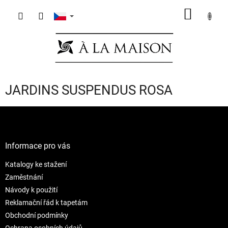
Přejít
NÁKUP
na
obsah
KOŠÍK
JARDINS SUSPENDUS ROSA
Z
á
p
a
Informace pro vás
t
Katalogy ke stažení
í
Zaměstnání
Návody k použití
Reklamační řád k tapetám
Obchodní podmínky
Ochrana osobních údajů