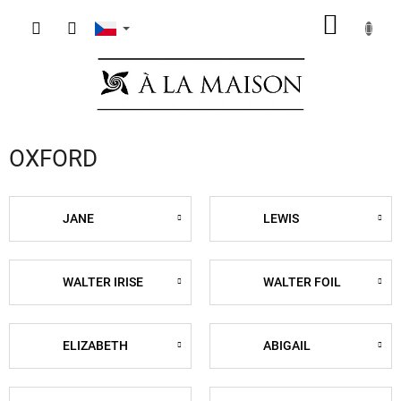
Přejít
NÁKUP
na
obsah
KOŠÍK
OXFORD
JANE
LEWIS
WALTER IRISE
WALTER FOIL
ELIZABETH
ABIGAIL