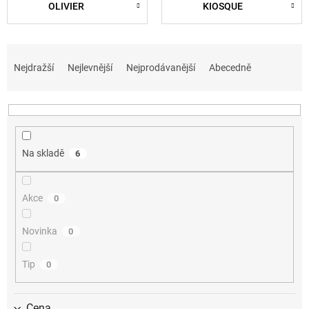
OLIVIER
KIOSQUE
Ř
a
Nejdražší
Nejlevnější
Nejprodávanější
Abecedně
z
e
n
í
p
Na skladě
6
r
o
d
Akce
0
u
k
t
Novinka
0
ů
Tip
0
Cena