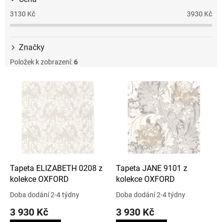
3130
Kč
3930
Kč
Značky
Položek k zobrazení:
6
V
ý
p
i
s
p
r
o
d
Tapeta ELIZABETH 0208 z
Tapeta JANE 9101 z
u
kolekce OXFORD
kolekce OXFORD
k
Doba dodání 2-4 týdny
Doba dodání 2-4 týdny
t
3 930 Kč
3 930 Kč
ů