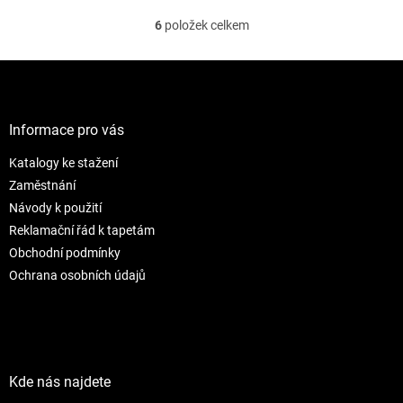
6
položek celkem
O
v
l
Z
á
á
d
p
a
a
Informace pro vás
c
t
í
Katalogy ke stažení
í
p
r
Zaměstnání
v
Návody k použití
k
Reklamační řád k tapetám
y
Obchodní podmínky
v
ý
Ochrana osobních údajů
p
i
s
u
Kde nás najdete