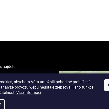
s najdete
VING CENTER
ova 1238/1
ookies, abychom Vám umožnili pohodlné prohlížení
 analýze provozu webu neustále zlepšovali jeho funkce,
žitelnost.
Více informací
cí doba:
 9 - 19 hodin
í