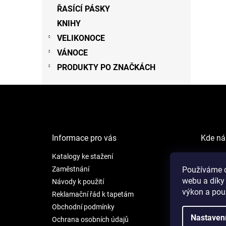
ŘASÍCÍ PÁSKY
KNIHY
VELIKONOCE
VÁNOCE
PRODUKTY PO ZNAČKÁCH
Z
á
p
a
t
Informace pro vás
Kde ná
í
Katalogy ke stažení
NEW LI
Šafránk
Zaměstnání
Používáme c
webu a díky
Praha 5
Návody k použití
výkon a pou
Reklamační řád k tapetám
Otevíra
Obchodní podmínky
Po - Pá:
Nastaven
Ochrana osobních údajů