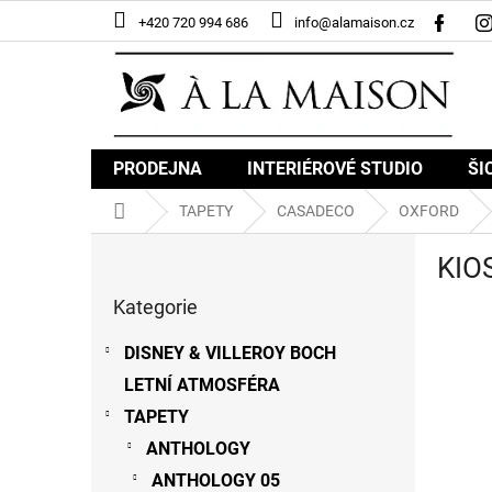
Přejít
+420 720 994 686
info@alamaison.cz
na
obsah
PRODEJNA
INTERIÉROVÉ STUDIO
ŠI
Domů
TAPETY
CASADECO
OXFORD
P
KIO
o
Přeskočit
s
Kategorie
kategorie
t
r
DISNEY & VILLEROY BOCH
a
LETNÍ ATMOSFÉRA
n
n
TAPETY
í
ANTHOLOGY
p
ANTHOLOGY 05
a