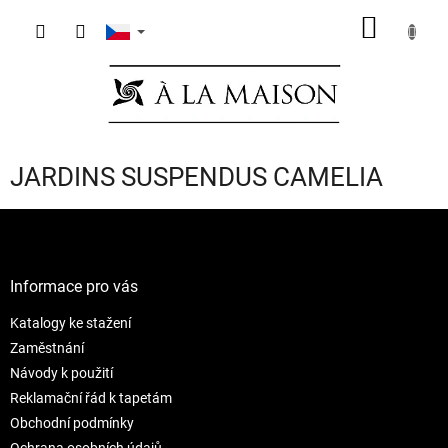
Přejít
NÁKUP
na
obsah
KOŠÍK
JARDINS SUSPENDUS CAMELIA
Z
á
p
a
Informace pro vás
t
Katalogy ke stažení
í
Zaměstnání
Návody k použití
Reklamační řád k tapetám
Obchodní podmínky
Ochrana osobních údajů