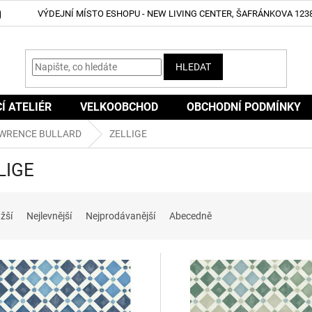
VÝDEJNÍ MÍSTO ESHOPU - NEW LIVING CENTER, ŠAFRÁNKOVA 1238
HLEDAT
CÍ ATELIÉR
VELKOOBCHOD
OBCHODNÍ PODMÍNKY
WRENCE BULLARD
ZELLIGE
LIGE
žší
Nejlevnější
Nejprodávanější
Abecedně