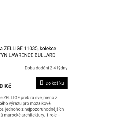
a ZELLIGE 11035, kolekce
YN LAWRENCE BULLARD
Doba dodání 2-4 týdny
Do košíku
0 Kč
e ZELLIGE přebírá své jméno z
kého výrazu pro mozaikové
ce, jednoho z nejpozoruhodnějších
ů marocké architektury. 1 role –
 10 m.
O
v