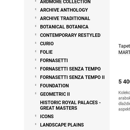
ARDMORE COLLECTION
ARCHIVE ANTHOLOGY
ARCHIVE TRADITIONAL
BOTANICAL BOTANICA
CONTEMPORARY RESTYLED
CURIO
Tapet
FOLIE
MART
FORNASETTI
FORNASETTI SENZA TEMPO
FORNASETTI SENZA TEMPO II
5 40
FOUNDATION
Kolekc
GEOMETRIC II
arabs
HISTORIC ROYAL PALACES -
dlaždi
GREAT MASTERS
aspekt
0,52 x
ICONS
LANDSCAPE PLAINS