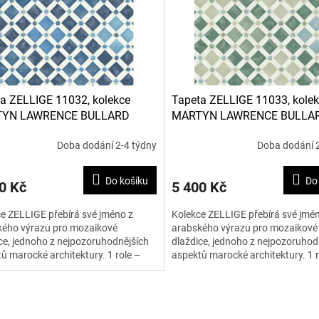
a ZELLIGE 11032, kolekce
Tapeta ZELLIGE 11033, kole
YN LAWRENCE BULLARD
MARTYN LAWRENCE BULLA
Doba dodání 2-4 týdny
Doba dodání 2
Do košíku
Do
0 Kč
5 400 Kč
e ZELLIGE přebírá své jméno z
Kolekce ZELLIGE přebírá své jmé
kého výrazu pro mozaikové
arabského výrazu pro mozaikové
ce, jednoho z nejpozoruhodnějších
dlaždice, jednoho z nejpozoruhod
ů marocké architektury. 1 role –
aspektů marocké architektury. 1 r
 10 m.
0,52 x 10 m.