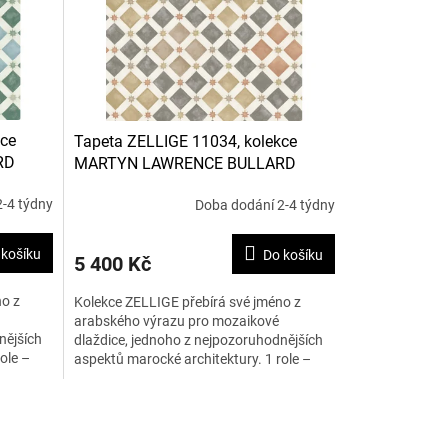
kce
Tapeta ZELLIGE 11034, kolekce
RD
MARTYN LAWRENCE BULLARD
-4 týdny
Doba dodání 2-4 týdny
 košíku
Do košíku
5 400 Kč
no z
Kolekce ZELLIGE přebírá své jméno z
arabského výrazu pro mozaikové
nějších
dlaždice, jednoho z nejpozoruhodnějších
ole –
aspektů marocké architektury. 1 role –
0,52 x 10 m.