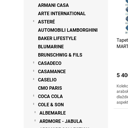
s
o
n
ARMANI CASA
p
d
e
ARTE INTERNATIONAL
r
u
l
o
ASTERÉ
k
d
t
AUTOMOBILI LAMBORGHINI
u
ů
BAKER LIFESTYLE
Tapet
k
MART
BLUMARINE
t
ů
BRUNSCHWIG & FILS
CASADECO
CASAMANCE
5 40
CASELIO
Kolekc
CMO PARIS
arabs
COCA COLA
dlaždi
aspekt
COLE & SON
0,52 x
ALBEMARLE
ARDMORE - JABULA