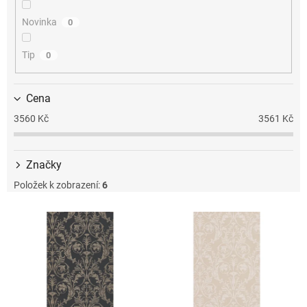
k
t
Novinka
0
ů
Tip
0
Cena
3560
Kč
3561
Kč
Značky
Položek k zobrazení:
6
V
ý
p
i
s
p
r