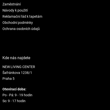
r
Zaměstnání
v
Návody k použití
k
Reklamační řád k tapetám
y
Obchodní podmínky
v
ý
Ochrana osobních údajů
p
i
s
u
Kde nás najdete
NEW LIVING CENTER
Šafránkova 1238/1
Praha 5
Otevírací doba:
Po - Pá: 9 - 19 hodin
So: 9 - 17 hodin