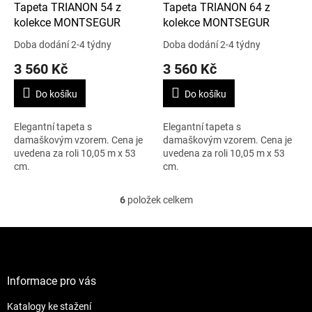
Tapeta TRIANON 54 z
Tapeta TRIANON 64 z
kolekce MONTSEGUR
kolekce MONTSEGUR
Doba dodání 2-4 týdny
Doba dodání 2-4 týdny
3 560 Kč
3 560 Kč
Do košíku
Do košíku
Elegantní tapeta s
Elegantní tapeta s
damaškovým vzorem. Cena je
damaškovým vzorem. Cena je
uvedena za roli 10,05 m x 53
uvedena za roli 10,05 m x 53
cm.
cm.
6
položek celkem
O
v
l
Z
á
á
d
p
a
a
Informace pro vás
c
t
í
Katalogy ke stažení
í
p