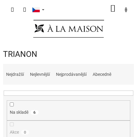
Přejít
NÁKUP
na
obsah
KOŠÍK
TRIANON
Ř
a
Nejdražší
Nejlevnější
Nejprodávanější
Abecedně
z
e
n
í
p
Na skladě
6
r
o
d
Akce
0
u