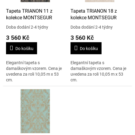
o
d
Tapeta TRIANON 11 z
Tapeta TRIANON 18 z
u
kolekce MONTSEGUR
kolekce MONTSEGUR
k
Doba dodání 2-4 týdny
Doba dodání 2-4 týdny
t
3 560 Kč
3 560 Kč
ů
Do košíku
Do košíku
Elegantní tapeta s
Elegantní tapeta s
damaškovým vzorem. Cena je
damaškovým vzorem. Cena je
uvedena za roli 10,05 m x 53
uvedena za roli 10,05 m x 53
cm.
cm.