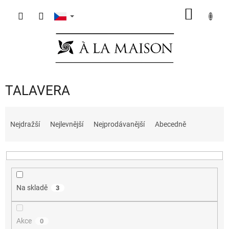
Přejít
NÁKUP
na
obsah
KOŠÍK
TALAVERA
Ř
a
Nejdražší
Nejlevnější
Nejprodávanější
Abecedně
z
e
n
í
p
Na skladě
3
r
o
d
Akce
0
u