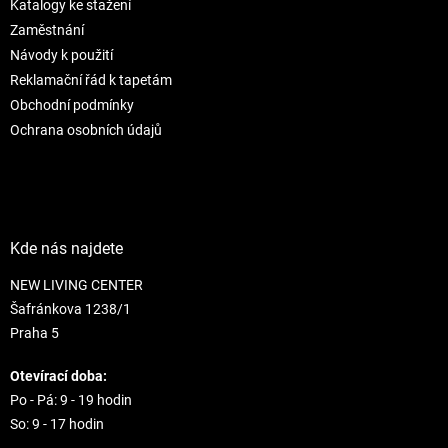
Katalogy ke stažení
í
p
r
Zaměstnání
v
Návody k použití
k
Reklamační řád k tapetám
y
Obchodní podmínky
v
ý
Ochrana osobních údajů
p
i
s
u
Kde nás najdete
NEW LIVING CENTER
Šafránkova 1238/1
Praha 5
Otevírací doba:
Po - Pá: 9 - 19 hodin
So: 9 - 17 hodin