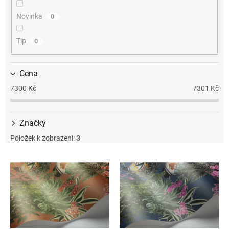
k
t
Novinka
0
ů
Tip
0
Cena
7300
Kč
7301
Kč
Značky
Položek k zobrazení:
3
V
ý
p
i
s
p
r