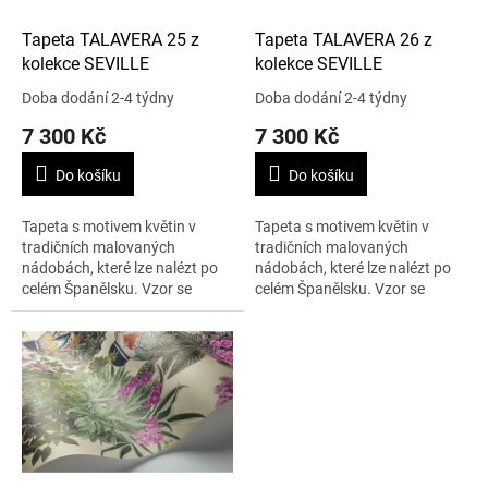
o
d
Tapeta TALAVERA 25 z
Tapeta TALAVERA 26 z
u
kolekce SEVILLE
kolekce SEVILLE
k
Doba dodání 2-4 týdny
Doba dodání 2-4 týdny
t
7 300 Kč
7 300 Kč
ů
Do košíku
Do košíku
Tapeta s motivem květin v
Tapeta s motivem květin v
tradičních malovaných
tradičních malovaných
nádobách, které lze nalézt po
nádobách, které lze nalézt po
celém Španělsku. Vzor se
celém Španělsku. Vzor se
opakuje po 76,2 cm. Cena je
opakuje po 76,2 cm. Cena je
uvedena za roli 10,05 m x 68,5
uvedena za roli 10,05 m x 68,5
cm.
cm.