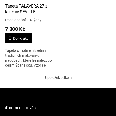
Tapeta TALAVERA 27 z
kolekce SEVILLE
Doba dodání 2-4 týdny
7 300 Kč
Do košíku
Tapeta s motivem květin v
tradičních malovaných
nádobách, které lze nalézt po
celém Španělsku. Vzor se
opakuje po 76,2 cm. Cena je
uvedena za roli 10,05 m x 68,5
3
položek celkem
O
cm.
v
l
Z
á
á
d
p
a
a
Informace pro vás
c
t
í