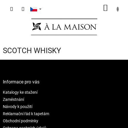
Přejít
NÁKUP
na
obsah
KOŠÍK
SCOTCH WHISKY
Z
á
p
a
Informace pro vás
t
Katalogy ke stažení
í
Zaměstnání
Návody k použití
Reklamační řád k tapetám
Obchodní podmínky
Ochrana osobních údajů