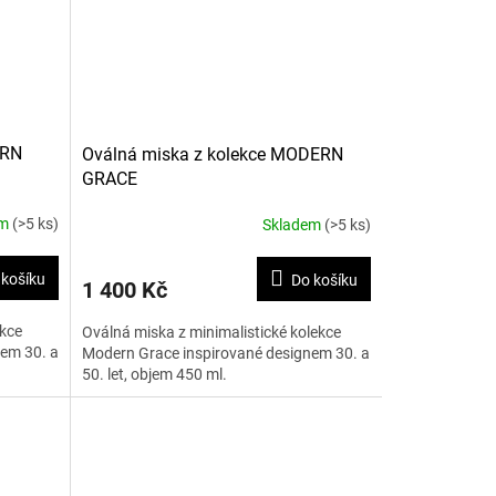
ERN
Oválná miska z kolekce MODERN
GRACE
em
(>5 ks)
Skladem
(>5 ks)
 košíku
Do košíku
1 400 Kč
ekce
Oválná miska z minimalistické kolekce
em 30. a
Modern Grace inspirované designem 30. a
50. let, objem 450 ml.