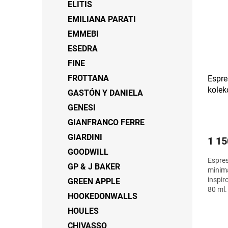
ELITIS
EMILIANA PARATI
EMMEBI
ESEDRA
FINE
FROTTANA
Espre
kole
GASTÓN Y DANIELA
GENESI
GIANFRANCO FERRE
GIARDINI
1 15
GOODWILL
Espres
GP & J BAKER
minima
inspir
GREEN APPLE
80 ml.
HOOKEDONWALLS
HOULES
CHIVASSO