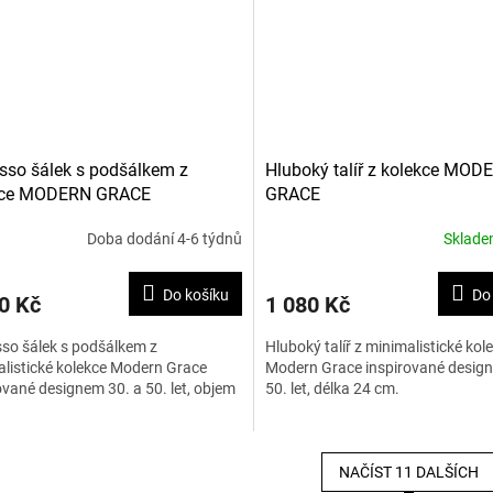
sso šálek s podšálkem z
Hluboký talíř z kolekce MOD
kce MODERN GRACE
GRACE
Doba dodání 4-6 týdnů
Sklad
Do košíku
Do
0 Kč
1 080 Kč
so šálek s podšálkem z
Hluboký talíř z minimalistické kol
listické kolekce Modern Grace
Modern Grace inspirované design
ované designem 30. a 50. let, objem
50. let, délka 24 cm.
NAČÍST 11 DALŠÍCH