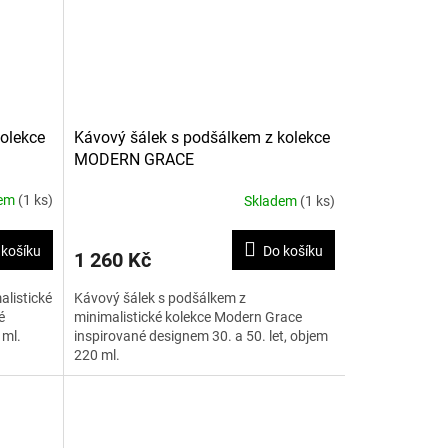
kolekce
Kávový šálek s podšálkem z kolekce
MODERN GRACE
dem
(1 ks)
Skladem
(1 ks)
 košíku
Do košíku
1 260 Kč
alistické
Kávový šálek s podšálkem z
é
minimalistické kolekce Modern Grace
 ml.
inspirované designem 30. a 50. let, objem
220 ml.