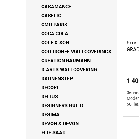
CASAMANCE
CASELIO
CMO PARIS
COCA COLA
Serví
COLE & SON
GRAC
COORDONÉE WALLCOVERINGS
CRÉATION BAUMANN
D´ARTS WALLCOVERING
DAUNENSTEP
1 40
DECORI
Servír
DELIUS
Modern
50. le
DESIGNERS GUILD
DESIMA
DEVON & DEVON
ELIE SAAB