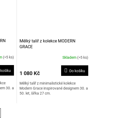
ERN
Mělký talíř z kolekce MODERN
GRACE
em
(>5 ks)
Skladem
(>5 ks)
 košíku
Do košíku
1 080 Kč
ekce
Mělký talíř z minimalistické kolekce
em 30. a
Modern Grace inspirované designem 30. a
50. let, šířka 27 cm.