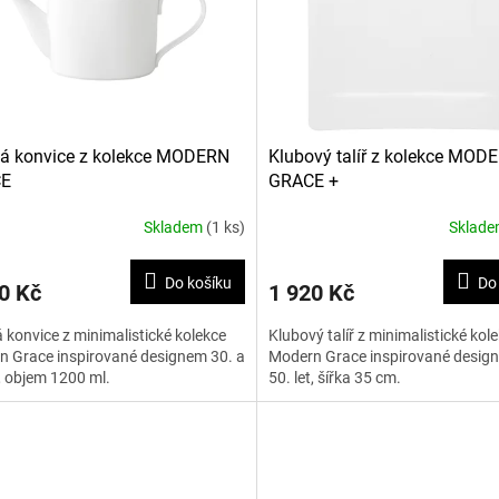
á konvice z kolekce MODERN
Klubový talíř z kolekce MOD
E
GRACE +
Skladem
(1 ks)
Sklad
Do košíku
Do
0 Kč
1 920 Kč
 konvice z minimalistické kolekce
Klubový talíř z minimalistické kol
 Grace inspirované designem 30. a
Modern Grace inspirované design
t, objem 1200 ml.
50. let, šířka 35 cm.