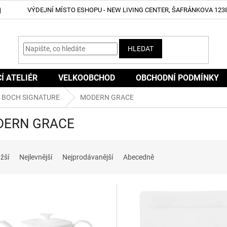
VÝDEJNÍ MÍSTO ESHOPU - NEW LIVING CENTER, ŠAFRÁNKOVA 1238
HLEDAT
CÍ ATELIÉR
VELKOOBCHOD
OBCHODNÍ PODMÍNKY
& BOCH SIGNATURE
MODERN GRACE
ERN GRACE
žší
Nejlevnější
Nejprodávanější
Abecedně