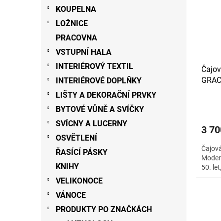
s
o
n
KOUPELNA
p
d
e
LOŽNICE
r
u
l
o
PRACOVNA
k
d
t
VSTUPNÍ HALA
u
ů
INTERIÉROVÝ TEXTIL
Čajov
k
GRAC
INTERIÉROVÉ DOPLŇKY
t
ů
LIŠTY A DEKORAČNÍ PRVKY
BYTOVÉ VŮNĚ A SVÍČKY
SVÍCNY A LUCERNY
3 70
OSVĚTLENÍ
Čajová
ŘASÍCÍ PÁSKY
Modern
KNIHY
50. le
VELIKONOCE
VÁNOCE
PRODUKTY PO ZNAČKÁCH