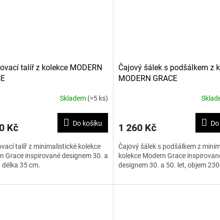
rovací talíř z kolekce MODERN
Čajový šálek s podšálkem z 
E
MODERN GRACE
Skladem
(>5 ks)
Skla
Do košíku
Do
0 Kč
1 260 Kč
ovací talíř z minimalistické kolekce
Čajový šálek s podšálkem z minim
 Grace inspirované designem 30. a
kolekce Modern Grace inspirovan
t, délka 35 cm.
designem 30. a 50. let, objem 230