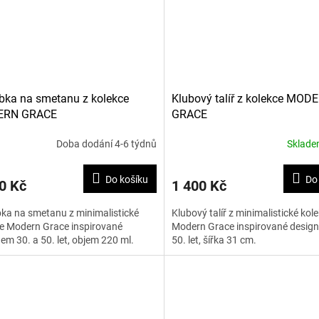
ka na smetanu z kolekce
Klubový talíř z kolekce MOD
RN GRACE
GRACE
Doba dodání 4-6 týdnů
Sklad
Do košíku
Do
0 Kč
1 400 Kč
ka na smetanu z minimalistické
Klubový talíř z minimalistické kol
e Modern Grace inspirované
Modern Grace inspirované design
em 30. a 50. let, objem 220 ml.
50. let, šířka 31 cm.