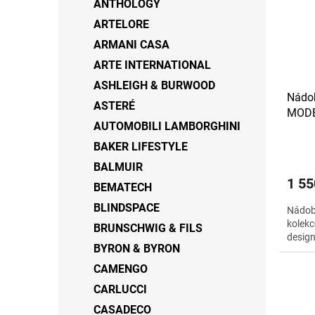
ANTHOLOGY
ARTELORE
ARMANI CASA
ARTE INTERNATIONAL
ASHLEIGH & BURWOOD
Nádob
ASTERÉ
MODE
AUTOMOBILI LAMBORGHINI
BAKER LIFESTYLE
BALMUIR
1 55
BEMATECH
BLINDSPACE
Nádob
kolekc
BRUNSCHWIG & FILS
design
BYRON & BYRON
CAMENGO
CARLUCCI
CASADECO