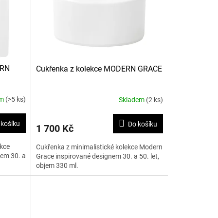
ERN
Cukřenka z kolekce MODERN GRACE
em
(>5 ks)
Skladem
(2 ks)
 košíku
Do košíku
1 700 Kč
ekce
Cukřenka z minimalistické kolekce Modern
em 30. a
Grace inspirované designem 30. a 50. let,
objem 330 ml.