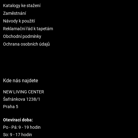
t
í
Katalogy ke stažení
í
p
r
Zaměstnání
v
Návody k použití
k
Reklamační řád k tapetám
y
Obchodní podmínky
v
ý
Ochrana osobních údajů
p
i
s
u
Kde nás najdete
NEW LIVING CENTER
Šafránkova 1238/1
Praha 5
Otevírací doba:
Po - Pá: 9 - 19 hodin
So: 9 - 17 hodin