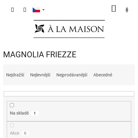
Přejít
NÁKUP
na
obsah
KOŠÍK
MAGNOLIA FRIEZZE
Ř
a
Nejdražší
Nejlevnější
Nejprodávanější
Abecedně
z
e
n
í
p
Na skladě
1
r
o
d
Akce
0
u