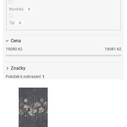
k
t
Novinka
0
ů
Tip
0
Cena
19080
Kč
19081
Kč
Značky
Položek k zobrazení:
1
V
ý
p
i
s
p
r