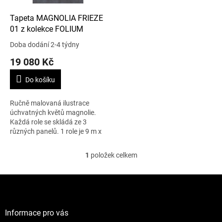
o
d
Tapeta MAGNOLIA FRIEZE
u
01 z kolekce FOLIUM
k
Doba dodání 2-4 týdny
t
19 080 Kč
ů
Do košíku
Ručně malovaná ilustrace
úchvatných květů magnolie.
Každá role se skládá ze 3
různých panelů. 1 role je 9 m x
70 cm. Tapeta je omyvatelná.
1
položek celkem
O
v
l
Z
á
á
d
p
a
a
Informace pro vás
c