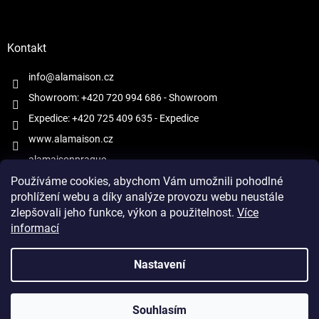
Kontakt
info@alamaison.cz
Showroom: +420 720 994 686
- Showroom
Expedice: +420 725 409 635
- Expedice
www.alamaison.cz
alamaisonprague
Používáme cookies, abychom Vám umožnili pohodlné
prohlížení webu a díky analýze provozu webu neustále
zlepšovali jeho funkce, výkon a použitelnost.
Více
informací
Vytvořil Shoptet
Nastavení
Copyright 2026
À la Maison
. Všechna práva vyhrazena.
Upravit
Souhlasím
nastavení cookies