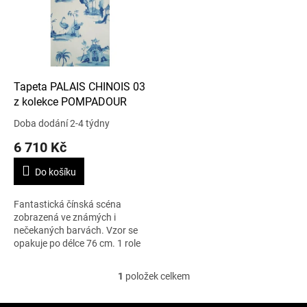
i
s
p
r
o
d
Tapeta PALAIS CHINOIS 03
u
z kolekce POMPADOUR
k
Doba dodání 2-4 týdny
t
6 710 Kč
ů
Do košíku
Fantastická čínská scéna
zobrazená ve známých i
nečekaných barvách. Vzor se
opakuje po délce 76 cm. 1 role
– 10 m x 52 cm.
1
položek celkem
O
v