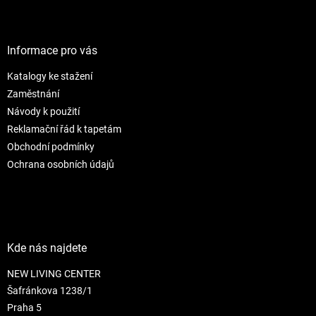
l
Z
á
á
d
p
a
a
Informace pro vás
c
t
í
Katalogy ke stažení
í
p
r
Zaměstnání
v
Návody k použití
k
Reklamační řád k tapetám
y
Obchodní podmínky
v
ý
Ochrana osobních údajů
p
i
s
u
Kde nás najdete
NEW LIVING CENTER
Šafránkova 1238/1
Praha 5