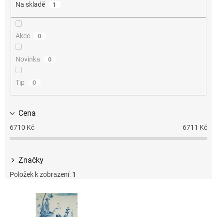
Na skladě
1
r
o
d
Akce
0
u
k
t
Novinka
0
ů
Tip
0
Cena
6710
Kč
6711
Kč
Značky
Položek k zobrazení:
1
V
ý
p