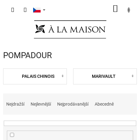
Přejít
NÁKUP
na
obsah
KOŠÍK
POMPADOUR
PALAIS CHINOIS
MARIVAULT
Ř
a
Nejdražší
Nejlevnější
Nejprodávanější
Abecedně
z
e
n
í
p