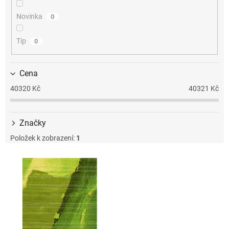
k
t
Novinka
0
ů
Tip
0
Cena
40320
Kč
40321
Kč
Značky
Položek k zobrazení:
1
V
ý
p
i
s
p
r