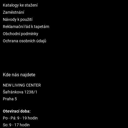
t
í
Katalogy ke stažení
í
p
r
Zaměstnání
v
Návody k použití
k
Reklamační řád k tapetám
y
Obchodní podmínky
v
ý
Ochrana osobních údajů
p
i
s
u
Kde nás najdete
NEW LIVING CENTER
Šafránkova 1238/1
Praha 5
Otevírací doba:
Po - Pá: 9 - 19 hodin
So: 9 - 17 hodin