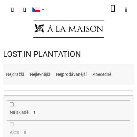
Přejít
NÁKUP
na
obsah
KOŠÍK
LOST IN PLANTATION
Ř
a
Nejdražší
Nejlevnější
Nejprodávanější
Abecedně
z
e
n
í
p
Na skladě
1
r
o
d
Akce
0
u