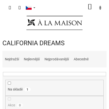
Přejít
NÁKUP
na
obsah
KOŠÍK
CALIFORNIA DREAMS
Ř
a
Nejdražší
Nejlevnější
Nejprodávanější
Abecedně
z
e
n
í
p
Na skladě
1
r
o
d
Akce
0
u