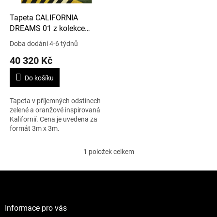
o
d
Tapeta CALIFORNIA
u
DREAMS 01 z kolekce
k
ANGUILLE BIG CROCO
Doba dodání 4-6 týdnů
t
LEGEND
40 320 Kč
ů
Do košíku
Tapeta v příjemných odstínech
zelené a oranžové inspirovaná
Kalifornií. Cena je uvedena za
formát 3m x 3m.
1
položek celkem
O
v
l
Z
á
á
d
p
a
a
Informace pro vás
c