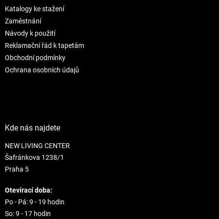
t
í
Katalogy ke stažení
í
p
r
Zaměstnání
v
Návody k použití
k
Reklamační řád k tapetám
y
Obchodní podmínky
v
ý
Ochrana osobních údajů
p
i
s
u
Kde nás najdete
NEW LIVING CENTER
Šafránkova 1238/1
Praha 5
Otevírací doba:
Po - Pá: 9 - 19 hodin
So: 9 - 17 hodin