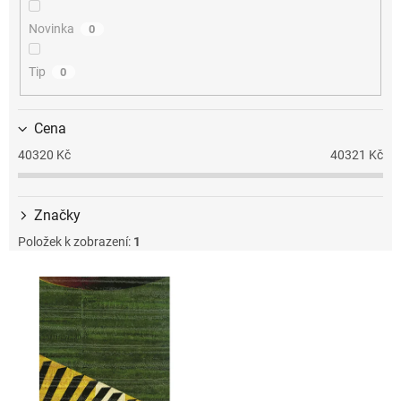
k
t
Novinka
0
ů
Tip
0
Cena
40320
Kč
40321
Kč
Značky
Položek k zobrazení:
1
V
ý
p
i
s
p
r