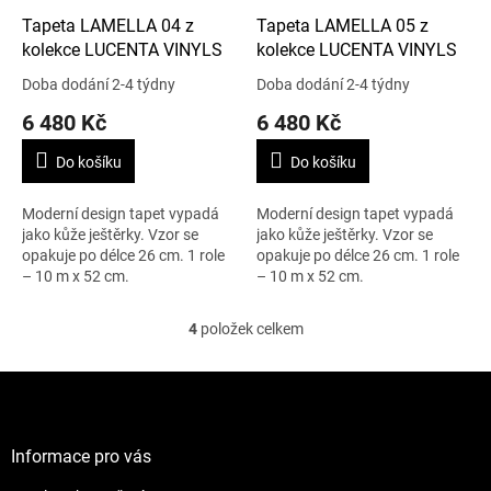
Tapeta LAMELLA 04 z
Tapeta LAMELLA 05 z
kolekce LUCENTA VINYLS
kolekce LUCENTA VINYLS
Doba dodání 2-4 týdny
Doba dodání 2-4 týdny
6 480 Kč
6 480 Kč
Do košíku
Do košíku
Moderní design tapet vypadá
Moderní design tapet vypadá
jako kůže ještěrky. Vzor se
jako kůže ještěrky. Vzor se
opakuje po délce 26 cm. 1 role
opakuje po délce 26 cm. 1 role
– 10 m x 52 cm.
– 10 m x 52 cm.
4
položek celkem
O
v
l
Z
á
á
d
p
a
a
Informace pro vás
c
t
í