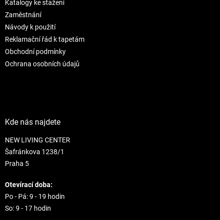
Katalogy ke stažení
í
p
r
Zaměstnání
v
Návody k použití
k
Reklamační řád k tapetám
y
Obchodní podmínky
v
ý
Ochrana osobních údajů
p
i
s
u
Kde nás najdete
NEW LIVING CENTER
Šafránkova 1238/1
Praha 5
Otevírací doba:
Po - Pá: 9 - 19 hodin
So: 9 - 17 hodin