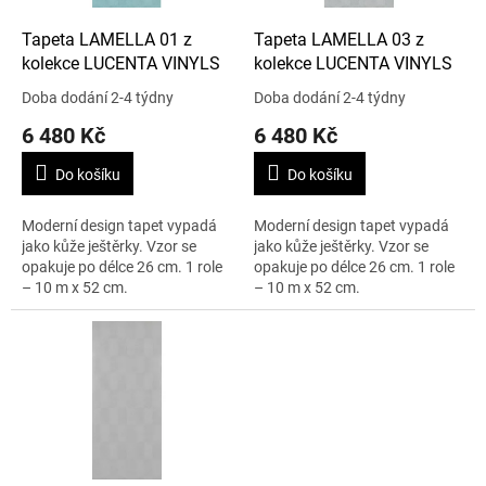
o
d
Tapeta LAMELLA 01 z
Tapeta LAMELLA 03 z
u
kolekce LUCENTA VINYLS
kolekce LUCENTA VINYLS
k
Doba dodání 2-4 týdny
Doba dodání 2-4 týdny
t
6 480 Kč
6 480 Kč
ů
Do košíku
Do košíku
Moderní design tapet vypadá
Moderní design tapet vypadá
jako kůže ještěrky. Vzor se
jako kůže ještěrky. Vzor se
opakuje po délce 26 cm. 1 role
opakuje po délce 26 cm. 1 role
– 10 m x 52 cm.
– 10 m x 52 cm.