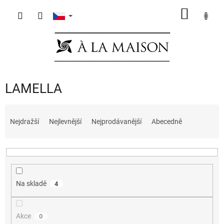
Přejít
NÁKUP
na
obsah
KOŠÍK
LAMELLA
Ř
a
Nejdražší
Nejlevnější
Nejprodávanější
Abecedně
z
e
n
í
p
Na skladě
4
r
o
d
Akce
0
u