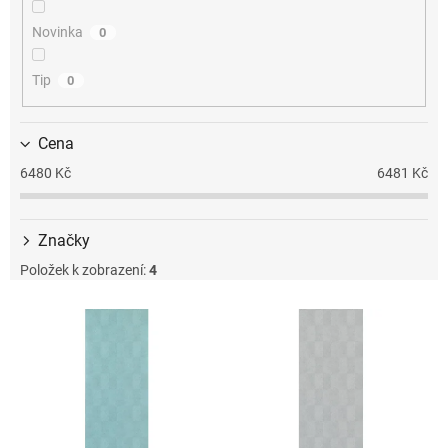
k
t
Novinka
0
ů
Tip
0
Cena
6480
Kč
6481
Kč
Značky
Položek k zobrazení:
4
V
ý
p
i
s
p
r