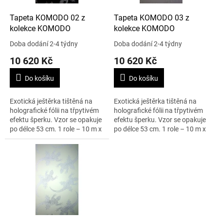
o
d
Tapeta KOMODO 02 z
Tapeta KOMODO 03 z
u
kolekce KOMODO
kolekce KOMODO
k
Doba dodání 2-4 týdny
Doba dodání 2-4 týdny
t
10 620 Kč
10 620 Kč
ů
Do košíku
Do košíku
Exotická ještěrka tištěná na
Exotická ještěrka tištěná na
holografické fólii na třpytivém
holografické fólii na třpytivém
efektu šperku. Vzor se opakuje
efektu šperku. Vzor se opakuje
po délce 53 cm. 1 role – 10 m x
po délce 53 cm. 1 role – 10 m x
52 cm.
52 cm.