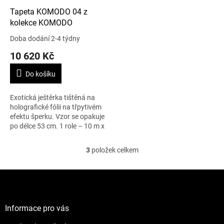
Tapeta KOMODO 04 z
kolekce KOMODO
Doba dodání 2-4 týdny
10 620 Kč
Do košíku
Exotická ještěrka tištěná na
holografické fólii na třpytivém
efektu šperku. Vzor se opakuje
po délce 53 cm. 1 role – 10 m x
52 cm.
3
položek celkem
O
v
l
Z
á
á
d
p
a
a
Informace pro vás
c
t
í