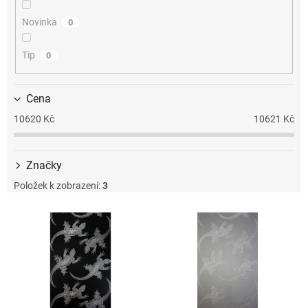
k
t
Novinka
0
ů
Tip
0
Cena
10620
Kč
10621
Kč
Značky
Položek k zobrazení:
3
V
ý
p
i
s
p
r