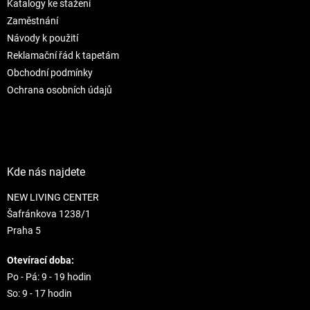
Katalogy ke stažení
í
p
r
Zaměstnání
v
Návody k použití
k
Reklamační řád k tapetám
y
Obchodní podmínky
v
ý
Ochrana osobních údajů
p
i
s
u
Kde nás najdete
NEW LIVING CENTER
Šafránkova 1238/1
Praha 5
Otevírací doba:
Po - Pá: 9 - 19 hodin
So: 9 - 17 hodin