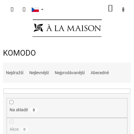
Přejít
NÁKUP
na
obsah
KOŠÍK
KOMODO
Ř
a
Nejdražší
Nejlevnější
Nejprodávanější
Abecedně
z
e
n
í
p
Na skladě
3
r
o
d
Akce
0
u