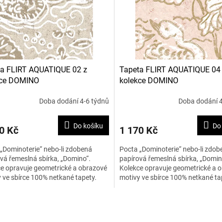
a FLIRT AQUATIQUE 02 z
Tapeta FLIRT AQUATIQUE 04
kce DOMINO
kolekce DOMINO
Doba dodání 4-6 týdnů
Doba dodání 4
Do košíku
Do
0 Kč
1 170 Kč
„Dominoterie“ nebo-li zdobená
Pocta „Dominoterie“ nebo-li zdob
vá řemeslná sbírka, „Domino“.
papírová řemeslná sbírka, „Domin
e opravuje geometrické a obrazové
Kolekce opravuje geometrické a 
 ve sbírce 100% netkané tapety.
motivy ve sbírce 100% netkané ta
á cena je za 1 běžný...
Uvedená cena je za 1 běžný...
O
v
l