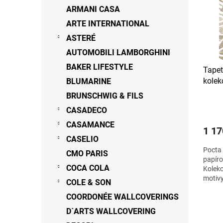
s
o
n
ARMANI CASA
p
d
e
ARTE INTERNATIONAL
r
u
l
o
ASTERÉ
k
d
t
AUTOMOBILI LAMBORGHINI
u
ů
BAKER LIFESTYLE
Tapet
k
kole
BLUMARINE
t
ů
BRUNSCHWIG & FILS
CASADECO
CASAMANCE
1 17
CASELIO
Pocta 
CMO PARIS
papíro
COCA COLA
Kolekc
motivy
COLE & SON
Uveden
COORDONÉE WALLCOVERINGS
D´ARTS WALLCOVERING