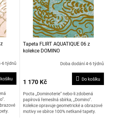
 z
Tapeta FLIRT AQUATIQUE 06 z
kolekce DOMINO
-6 týdnů
Doba dodání 4-6 týdnů
 košíku
Do košíku
1 170 Kč
ená
Pocta „Dominoterie“ nebo-li zdobená
o“.
papírová řemeslná sbírka, „Domino“.
obrazové
Kolekce opravuje geometrické a obrazové
pety.
motivy ve sbírce 100% netkané tapety.
Uvedená cena je za 1 běžný...