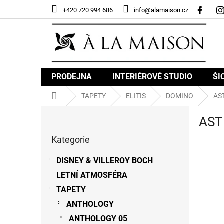
Přejít
+420 720 994 686
info@alamaison.cz
na
obsah
PRODEJNA
INTERIÉROVÉ STUDIO
ŠI
Domů
TAPETY
ELITIS
DOMINO
AS
P
AST
o
Přeskočit
s
Kategorie
kategorie
t
r
DISNEY & VILLEROY BOCH
a
LETNÍ ATMOSFÉRA
n
n
TAPETY
í
ANTHOLOGY
p
ANTHOLOGY 05
a