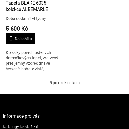
Tapeta BLAKE 6035,
kolekce ALBEMARLE
Doba dodání 2-4 týdny
5 600 Kč
Do košíku
Klasický povrch tištěných
damaškových tapet, vrstvený
přes jemný vzorek tmavě
červené, bohaté zlaté,
modrozelené, grafitové a barvy
cínu. K dispozici v pěti
5
položek celkem
O
barevných odstínech....
v
l
Z
á
á
d
p
a
a
Informace pro vás
c
t
í
Katalogy ke stažení
í
p