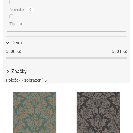
k
t
Novinka
0
ů
Tip
0
Cena
5600
Kč
5601
Kč
Značky
Položek k zobrazení:
5
V
ý
p
i
s
p
r