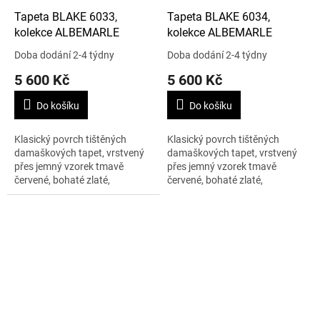
Tapeta BLAKE 6033,
Tapeta BLAKE 6034,
kolekce ALBEMARLE
kolekce ALBEMARLE
Doba dodání 2-4 týdny
Doba dodání 2-4 týdny
5 600 Kč
5 600 Kč
Do košíku
Do košíku
Klasický povrch tištěných
Klasický povrch tištěných
damaškových tapet, vrstvený
damaškových tapet, vrstvený
přes jemný vzorek tmavě
přes jemný vzorek tmavě
červené, bohaté zlaté,
červené, bohaté zlaté,
modrozelené, grafitové a barvy
modrozelené, grafitové a barvy
cínu. K dispozici v pěti
cínu. K dispozici v pěti
barevných odstínech....
barevných odstínech....