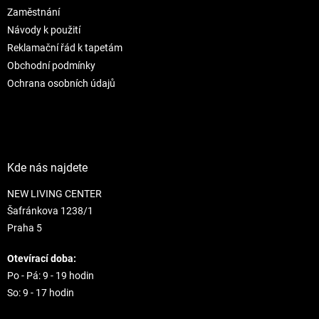
r
Zaměstnání
v
Návody k použití
k
Reklamační řád k tapetám
y
Obchodní podmínky
v
ý
Ochrana osobních údajů
p
i
s
u
Kde nás najdete
NEW LIVING CENTER
Šafránkova 1238/1
Praha 5
Otevírací doba:
Po - Pá: 9 - 19 hodin
So: 9 - 17 hodin