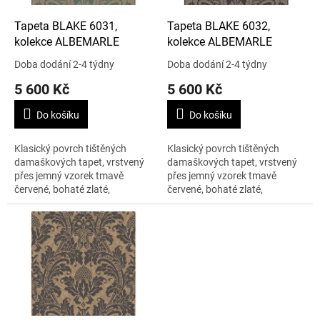
o
d
Tapeta BLAKE 6031,
Tapeta BLAKE 6032,
u
kolekce ALBEMARLE
kolekce ALBEMARLE
k
Doba dodání 2-4 týdny
Doba dodání 2-4 týdny
t
5 600 Kč
5 600 Kč
ů
Do košíku
Do košíku
Klasický povrch tištěných
Klasický povrch tištěných
damaškových tapet, vrstvený
damaškových tapet, vrstvený
přes jemný vzorek tmavě
přes jemný vzorek tmavě
červené, bohaté zlaté,
červené, bohaté zlaté,
modrozelené, grafitové a barvy
modrozelené, grafitové a barvy
cínu. K dispozici v pěti
cínu. K dispozici v pěti
barevných odstínech....
barevných odstínech....