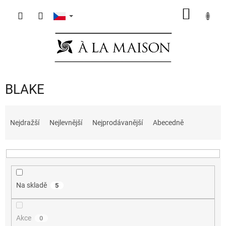
Přejít
NÁKUP
na
obsah
KOŠÍK
BLAKE
Ř
a
Nejdražší
Nejlevnější
Nejprodávanější
Abecedně
z
e
n
í
p
Na skladě
5
r
o
d
Akce
0
u