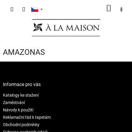
Přejít
NÁKUP
na
obsah
KOŠÍK
AMAZONAS
Z
á
p
a
Informace pro vás
t
Katalogy ke stažení
í
Zaměstnání
Návody k použití
Reklamační řád k tapetám
Obchodní podmínky
Ochrana osobních údajů