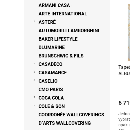
V
n
n
ARMANI CASA
ý
í
e
ARTE INTERNATIONAL
p
p
l
ASTERÉ
i
r
s
o
AUTOMOBILI LAMBORGHINI
p
d
BAKER LIFESTYLE
r
u
BLUMARINE
o
k
d
t
BRUNSCHWIG & FILS
u
ů
CASADECO
Tapet
k
CASAMANCE
ALBU
t
ů
CASELIO
CMO PARIS
COCA COLA
6 71
COLE & SON
Jednob
COORDONÉE WALLCOVERINGS
vybrat
D´ARTS WALLCOVERING
opakuj