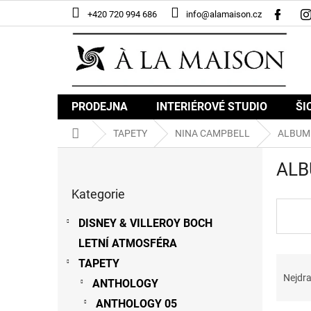
Přejít
+420 720 994 686
info@alamaison.cz
na
obsah
PRODEJNA
INTERIÉROVÉ STUDIO
ŠI
Domů
TAPETY
NINA CAMPBELL
ALBUM
P
ALB
o
Přeskočit
s
Kategorie
kategorie
t
r
DISNEY & VILLEROY BOCH
a
LETNÍ ATMOSFÉRA
n
Ř
n
TAPETY
a
í
Nejdra
ANTHOLOGY
z
p
ANTHOLOGY 05
e
a