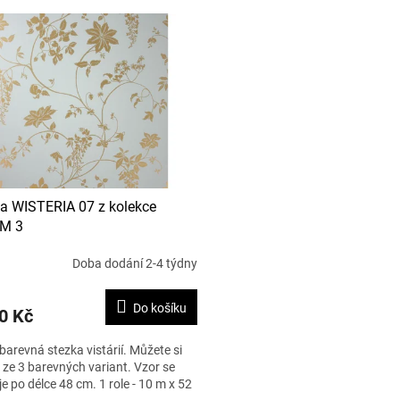
a WISTERIA 07 z kolekce
M 3
Doba dodání 2-4 týdny
Do košíku
0 Kč
arevná stezka vistárií. Můžete si
 ze 3 barevných variant. Vzor se
e po délce 48 cm. 1 role - 10 m x 52