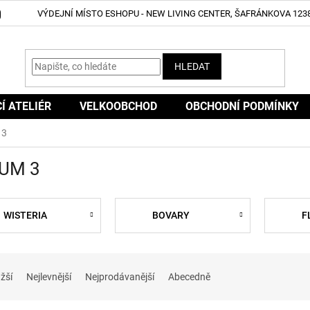
VÝDEJNÍ MÍSTO ESHOPU - NEW LIVING CENTER, ŠAFRÁNKOVA 1238
HLEDAT
CÍ ATELIÉR
VELKOOBCHOD
OBCHODNÍ PODMÍNKY
 3
UM 3
WISTERIA
BOVARY
F
žší
Nejlevnější
Nejprodávanější
Abecedně