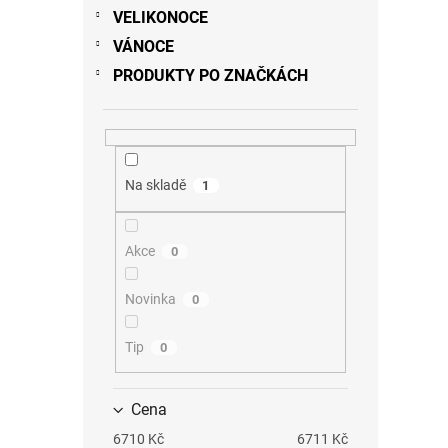
VELIKONOCE
VÁNOCE
PRODUKTY PO ZNAČKÁCH
Na skladě
1
Akce
0
Novinka
0
Tip
0
Cena
6710
Kč
6711
Kč