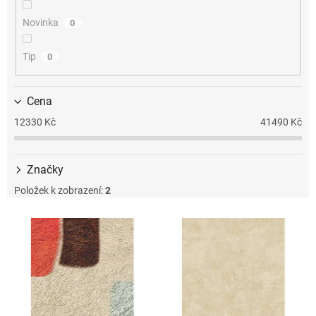
k
t
Novinka
0
ů
Tip
0
Cena
12330
Kč
41490
Kč
Značky
Položek k zobrazení:
2
V
ý
p
i
s
p
r