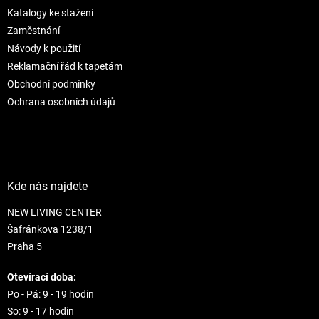
t
í
Katalogy ke stažení
í
p
r
Zaměstnání
v
Návody k použití
k
Reklamační řád k tapetám
y
Obchodní podmínky
v
ý
Ochrana osobních údajů
p
i
s
u
Kde nás najdete
NEW LIVING CENTER
Šafránkova 1238/1
Praha 5
Otevírací doba:
Po - Pá: 9 - 19 hodin
So: 9 - 17 hodin