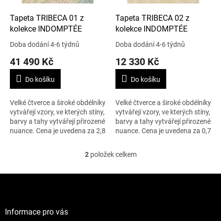
o
d
Tapeta TRIBECA 01 z
Tapeta TRIBECA 02 z
u
kolekce INDOMPTÉE
kolekce INDOMPTÉE
k
Doba dodání 4-6 týdnů
Doba dodání 4-6 týdnů
t
41 490 Kč
12 330 Kč
ů
Do košíku
Do košíku
Velké čtverce a široké obdélníky
Velké čtverce a široké obdélníky
vytvářejí vzory, ve kterých stíny,
vytvářejí vzory, ve kterých stíny,
barvy a tahy vytvářejí přirozené
barvy a tahy vytvářejí přirozené
nuance. Cena je uvedena za 2,8
nuance. Cena je uvedena za 0,7
m x 3 m.
m x 3 m.
2
položek celkem
O
v
l
Z
á
á
d
p
a
a
Informace pro vás
c