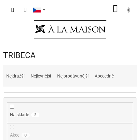
Přejít
NÁKUP
na
obsah
KOŠÍK
TRIBECA
Ř
a
Nejdražší
Nejlevnější
Nejprodávanější
Abecedně
z
e
n
í
p
Na skladě
2
r
o
d
Akce
0
u