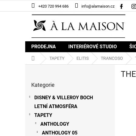
Přejít
+420 720 994 686
info@alamaison.cz
na
obsah
PRODEJNA
INTERIÉROVÉ STUDIO
ŠI
Domů
TAPETY
ELITIS
TRANCOSO
P
THE
o
Přeskočit
s
Kategorie
kategorie
t
r
DISNEY & VILLEROY BOCH
a
LETNÍ ATMOSFÉRA
n
n
TAPETY
í
ANTHOLOGY
p
ANTHOLOGY 05
a