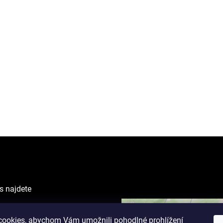
s najdete
VING CENTER
ova 1238/1
ookies, abychom Vám umožnili pohodlné prohlížení