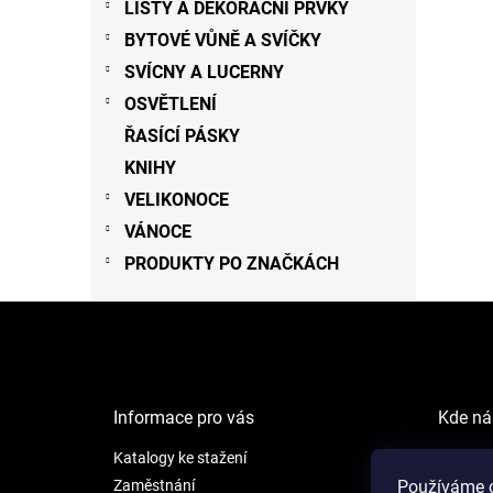
LIŠTY A DEKORAČNÍ PRVKY
BYTOVÉ VŮNĚ A SVÍČKY
SVÍCNY A LUCERNY
OSVĚTLENÍ
ŘASÍCÍ PÁSKY
KNIHY
VELIKONOCE
VÁNOCE
PRODUKTY PO ZNAČKÁCH
Z
á
p
a
t
Informace pro vás
Kde ná
í
Katalogy ke stažení
NEW LI
Šafránk
Zaměstnání
Používáme c