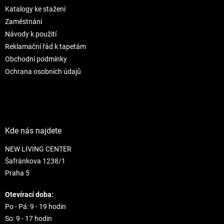
t
í
Katalogy ke stažení
í
p
r
Zaměstnání
v
Návody k použití
k
Reklamační řád k tapetám
y
Obchodní podmínky
v
ý
Ochrana osobních údajů
p
i
s
u
Kde nás najdete
NEW LIVING CENTER
Šafránkova 1238/1
Praha 5
Otevírací doba:
Po - Pá: 9 - 19 hodin
So: 9 - 17 hodin