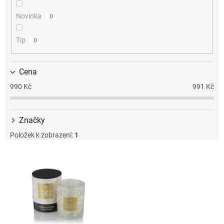
k
t
Novinka
0
ů
Tip
0
Cena
990
Kč
991
Kč
Značky
Položek k zobrazení:
1
V
ý
p
i
s
p
r