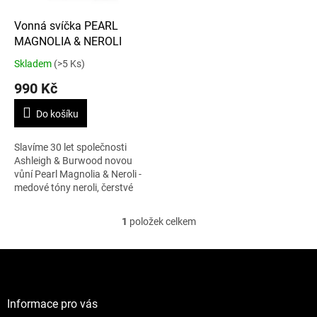
o
d
Vonná svíčka PEARL
u
MAGNOLIA & NEROLI
k
Skladem
(>5 Ks)
t
990 Kč
ů
Do košíku
Slavíme 30 let společnosti
Ashleigh & Burwood novou
vůní Pearl Magnolia & Neroli -
medové tóny neroli, čerstvé
magnólie a květu hedvábného
jasmínu zakončená sladce
1
položek celkem
O
kořeněným...
v
l
Z
á
á
d
p
a
a
Informace pro vás
c