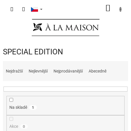
Přejít
NÁKUP
na
obsah
KOŠÍK
SPECIAL EDITION
Ř
a
Nejdražší
Nejlevnější
Nejprodávanější
Abecedně
z
e
n
í
p
Na skladě
1
r
o
d
Akce
0
u