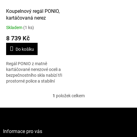
o
d
Koupelnový regál PONIO,
u
kartáčovaná nerez
k
Skladem
(1 ks)
t
8 739 Kč
ů
Do košíku
Regál PONIO z matně
kartáčované nerezové oceli a
bezpečnostního skla nabízí tři
prostorné police a stabilní
konstrukci. Vhodný do
koupelny i obytných prostor,
1
položek celkem
O
kde vynikne jeho...
v
l
Z
á
á
d
p
a
a
Informace pro vás
c