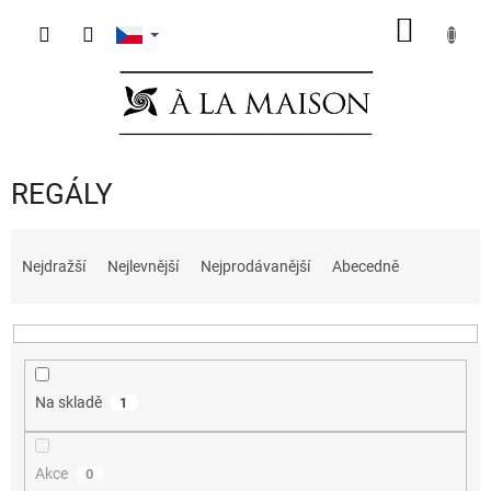
Přejít
NÁKUP
na
obsah
KOŠÍK
REGÁLY
Ř
a
Nejdražší
Nejlevnější
Nejprodávanější
Abecedně
z
e
n
í
p
Na skladě
1
r
o
d
Akce
0
u