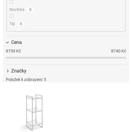
k
t
Novinka
0
ů
Tip
0
Cena
8739
Kč
8740
Kč
Značky
Položek k zobrazení:
1
V
ý
p
i
s
p
r