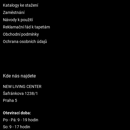
t
í
Katalogy ke stažení
í
p
r
Zaměstnání
v
Návody k použití
k
Reklamační řád k tapetám
y
Obchodní podmínky
v
ý
Ochrana osobních údajů
p
i
s
u
Kde nás najdete
NEW LIVING CENTER
Šafránkova 1238/1
Praha 5
Otevírací doba:
Po - Pá: 9 - 19 hodin
So: 9 - 17 hodin