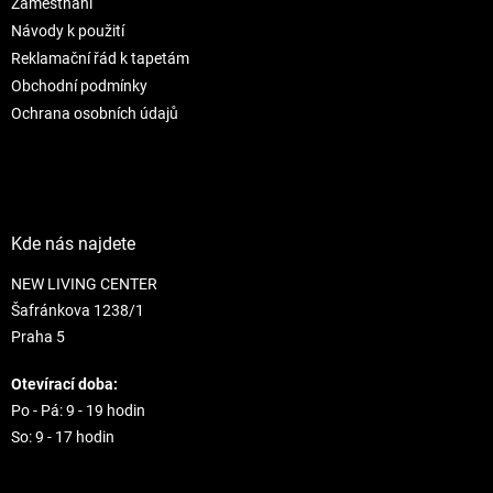
r
Zaměstnání
v
Návody k použití
k
Reklamační řád k tapetám
y
Obchodní podmínky
v
ý
Ochrana osobních údajů
p
i
s
u
Kde nás najdete
NEW LIVING CENTER
Šafránkova 1238/1
Praha 5
Otevírací doba:
Po - Pá: 9 - 19 hodin
So: 9 - 17 hodin