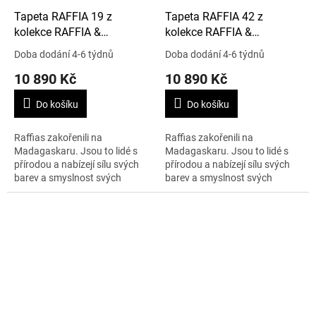
Tapeta RAFFIA 19 z
Tapeta RAFFIA 42 z
kolekce RAFFIA &
kolekce RAFFIA &
MADAGASCAR
MADAGASCAR
Doba dodání 4-6 týdnů
Doba dodání 4-6 týdnů
10 890 Kč
10 890 Kč
Do košíku
Do košíku
Raffias zakořenili na
Raffias zakořenili na
Madagaskaru. Jsou to lidé s
Madagaskaru. Jsou to lidé s
přírodou a nabízejí sílu svých
přírodou a nabízejí sílu svých
barev a smyslnost svých
barev a smyslnost svých
vláken. Cena je uvedena za 1 m
vláken. Cena je uvedena za 1 m
x 10 m.
x 10 m.