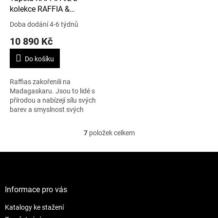
kolekce RAFFIA &
MADAGASCAR
Doba dodání 4-6 týdnů
10 890 Kč
Do košíku
Raffias zakořenili na
Madagaskaru. Jsou to lidé s
přírodou a nabízejí sílu svých
barev a smyslnost svých
vláken. Cena je uvedena za 1 m
x 10 m.
7
položek celkem
O
v
l
Z
á
á
d
p
a
a
Informace pro vás
c
t
í
Katalogy ke stažení
í
p