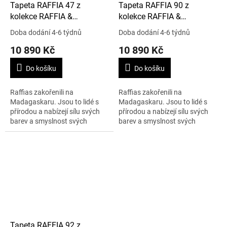
Tapeta RAFFIA 47 z
Tapeta RAFFIA 90 z
kolekce RAFFIA &
kolekce RAFFIA &
MADAGASCAR
MADAGASCAR
Doba dodání 4-6 týdnů
Doba dodání 4-6 týdnů
10 890 Kč
10 890 Kč
Do košíku
Do košíku
Raffias zakořenili na
Raffias zakořenili na
Madagaskaru. Jsou to lidé s
Madagaskaru. Jsou to lidé s
přírodou a nabízejí sílu svých
přírodou a nabízejí sílu svých
barev a smyslnost svých
barev a smyslnost svých
vláken. Cena je uvedena za 1 m
vláken. Cena je uvedena za 1 m
x 10 m.
x 10 m.
Tapeta RAFFIA 92 z