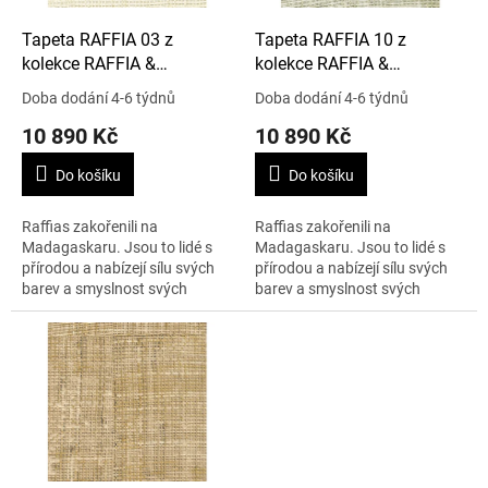
o
d
Tapeta RAFFIA 03 z
Tapeta RAFFIA 10 z
u
kolekce RAFFIA &
kolekce RAFFIA &
k
MADAGASCAR
MADAGASCAR
Doba dodání 4-6 týdnů
Doba dodání 4-6 týdnů
t
10 890 Kč
10 890 Kč
ů
Do košíku
Do košíku
Raffias zakořenili na
Raffias zakořenili na
Madagaskaru. Jsou to lidé s
Madagaskaru. Jsou to lidé s
přírodou a nabízejí sílu svých
přírodou a nabízejí sílu svých
barev a smyslnost svých
barev a smyslnost svých
vláken. Cena je uvedena za 1 m
vláken. Cena je uvedena za 1 m
x 10 m.
x 10 m.