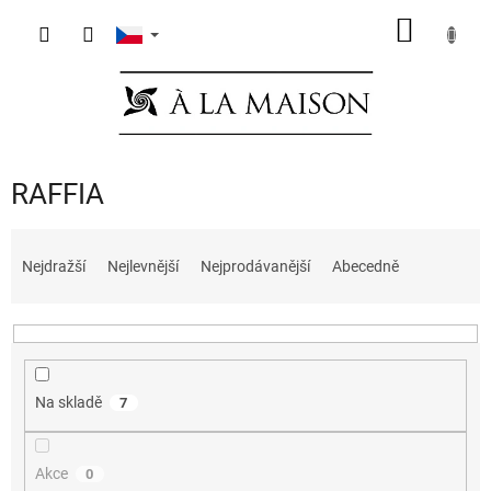
Přejít
NÁKUP
na
obsah
KOŠÍK
RAFFIA
Ř
a
Nejdražší
Nejlevnější
Nejprodávanější
Abecedně
z
e
n
í
p
Na skladě
7
r
o
d
Akce
0
u