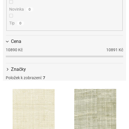
k
t
Novinka
0
ů
Tip
0
Cena
10890
Kč
10891
Kč
Značky
Položek k zobrazení:
7
V
ý
p
i
s
p
r