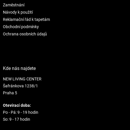
r
Zaměstnání
v
Návody k použití
k
Reklamační řád k tapetám
y
Obchodní podmínky
v
ý
Ochrana osobních údajů
p
i
s
u
Kde nás najdete
NEW LIVING CENTER
Šafránkova 1238/1
Praha 5
Otevírací doba:
Po - Pá: 9 - 19 hodin
So: 9 - 17 hodin