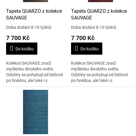
o
d
Tapeta QUARZO z kolekce
Tapeta QUARZO z kolekce
u
SAUVAGE
SAUVAGE
k
Doba dodání 8-10 týdnů
Doba dodání 8-10 týdnů
t
7 700 Kč
7 700 Kč
ů
Do košíku
Do košíku
Kolekce SAUVAGE značí
Kolekce SAUVAGE značí
myšlenku divokého světa.
myšlenku divokého světa.
Odstíny se pohybují od béžové
Odstíny se pohybují od béžové
po hnědou, ale také i s
po hnědou, ale také i s
odvážnými barvami. Tato
odvážnými barvami. Tato
kolekce je inspirovaná
kolekce je inspirovaná
maurskou architekturou pro...
maurskou architekturou pro...