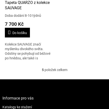
Tapeta QUARZO z kolekce
SAUVAGE
Doba dodání 8-10 týdnů
7 700 Kč
Do košíku
Kolekce SAUVAGE značí
myšlenku divokého světa.
Odstíny se pohybují od béžové
po hnědou, ale také i s
odvážnými barvami. Tato
kolekce je inspirovaná
5
položek celkem
O
maurskou architekturou pro...
v
l
Z
á
á
d
p
a
a
Informace pro vás
c
t
í
Katalogy ke stažení
í
p