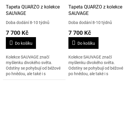
Tapeta QUARZO z kolekce
Tapeta QUARZO z kolekce
SAUVAGE
SAUVAGE
Doba dodání 8-10 týdnů
Doba dodání 8-10 týdnů
7 700 Kč
7 700 Kč
Do košíku
Do košíku
Kolekce SAUVAGE značí
Kolekce SAUVAGE značí
myšlenku divokého světa.
myšlenku divokého světa.
Odstíny se pohybují od béžové
Odstíny se pohybují od béžové
po hnědou, ale také i s
po hnědou, ale také i s
odvážnými barvami. Tato
odvážnými barvami. Tato
kolekce je inspirovaná
kolekce je inspirovaná
maurskou architekturou pro...
maurskou architekturou pro...