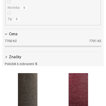
k
t
Novinka
0
ů
Tip
0
Cena
7700
Kč
7701
Kč
Značky
Položek k zobrazení:
5
V
ý
p
i
s
p
r