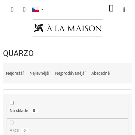
Přejít
NÁKUP
na
obsah
KOŠÍK
QUARZO
Ř
a
Nejdražší
Nejlevnější
Nejprodávanější
Abecedně
z
e
n
í
p
Na skladě
5
r
o
d
Akce
0
u